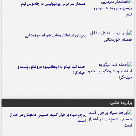
هشدار سرمربی پرسپولیس به جاسوس تیم
پیروزی استقلال مقابل همنام خوزستانی
حمله تند فیگو به اینفانتینو: دروغگو، پَست‌ و
حیله‌گر!
برگزیده عکس
پرچم سیاه بر فراز گنبد حسینی همچنان در اهتزاز
است