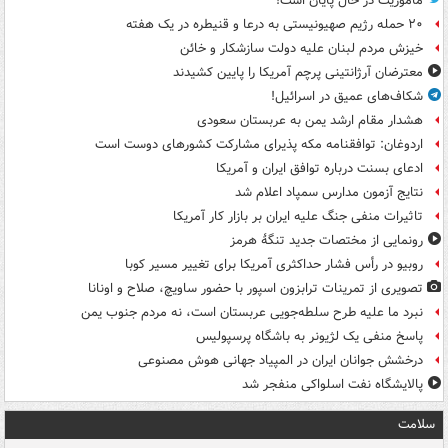
ماموریت در حال پایان است!
۲۰ حمله رژیم صهیونیستی به درعا و قنیطره در یک هفته
خیزش مردم لبنان علیه دولت سازشکار و خائن
معترضان آرژانتینی پرچم آمریکا را پایین کشیدند
شکاف‌های عمیق در اسرائیل!
هشدار مقام ارشد یمن به عربستان سعودی
اردوغان: توافقنامه مکه پذیرای مشارکت کشورهای دوست است
ادعای بسنت درباره توافق ایران و آمریکا
نتایج آزمون مدارس سمپاد اعلام شد
تاثیرات منفی جنگ علیه ایران بر بازار کار آمریکا
رونمایی از مختصات جدید تنگۀ هرمز
روبیو در رأس فشار حداکثری آمریکا برای تغییر مسیر کوبا
تصویری از تمرینات ترابزون اسپور با حضور ساویچ، صلاح و اونانا
نبرد ما علیه طرح سلطه‌جویی عربستان است، نه مردم جنوب یمن
پاسخ منفی یک لژیونر به باشگاه پرسپولیس
درخشش جوانان ایران در المپیاد جهانی هوش مصنوعی
پالایشگاه نفت اسلواکی منفجر شد
سلامت