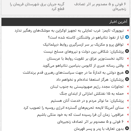
۶ فوتی و ۵ مصدوم بر اثر تصادف
گربه جریان برق شهرستان فریمان را
رگ
زنجیره‌ای
قطع کرد
آخرین اخبار
نیویورک تایمز: غرب تمایلی به تجهیز اوکراین به موشک‌های رهگیر ندارد
آیا از نفوذ نتانیاهو در واشنگتن کاسته شده است؟
توافق پرو و مکزیک بر سر ازسرگیری روابط دیپلماتیک
پزشکیان: شکافی بین دولت و نیروهای مسلح نیست
تاکید نخست‌وزیر عراق بر تقویت روابط با عربستان
وقتی رسانه عبری از کابوس بنیامین نتانیاهو می‌گوید
هیچ دولتی به اندازۀ ما در جهت سیاست‌های رهبری قدم برنداشت
پزشکیان: هرگز استعفا نداده‌ام و نخواهم داد
تجاوزات مجدد رژیم صهیونیستی به جنوب لبنان
حمله به ۱۵ نفتکش‌ اماراتی از ابتدای جنگ
پزشکیان: ما نوکر مردم و در خدمت آنان هستیم
سنای آمریکا لایحه تحریم‌های گسترده انرژی روسیه را تصویب کرد
عراقچی: زمان آن فرا رسیده است که به خود متکی باشیم
۶ فوتی و ۵ مصدوم بر اثر تصادف زنجیره‌ای
بدون تعارف با پدر و پسر قهرمان