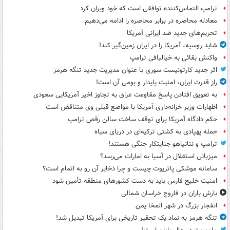
ترامپ التماس‌کننده توافقی است که خود ویران کرد
معادله محاصره در برابر محاصره را ادامه می‌دهیم
تحریم‌های جدید ضد ایرانی آمریکا
شاید روسیه، آمریکا را در ایران زمین‌گیر کند!
واکنش بقائی به خیالبافی ترامپ
اثر جدید کارتونیست سوری با عنوان مدیریت جدید تنگه هرمز
راز قدرت ایران، امنیت پایدار و بومی آن است!
به تعویق افتادن پاسخ مقاومت عراق به تجاوز اخیر آمریکایی سعودی
اظهارات وزیر خزانه‌داری آمریکا با مواضع قبلی وی متناقض است
حکم دادگاه آمریکا برای توقف ساخت سالن رقص ترامپ
حمله پهپادی به کشتی ترکیه‌ای در دریای سیاه
ترامپ و نتانیاهو جنایتکار جنگی هستند!
میزبانی استقلال در آسیا به امارات می‌رسد؟
سامانه موشکی پاتریوت چیست و چرا ذخایر آن رو به اتمام است؟
امنیت خلیج فارس باید به دست کشورهای منطقه تأمین شود
بارش باران در فاروج خراسان شمالی
انفجار بزرگ در شهر المخا یمن
تنگه هرمز به نماد یک تحقیر تاریخی برای آمریکا تبدیل شد!