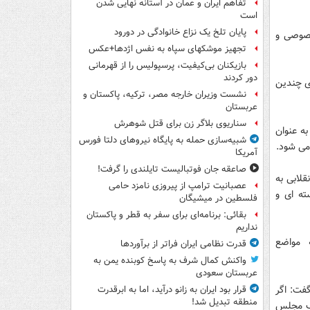
تفاهم ایران و عمان در آستانه نهایی شدن
است
پایان تلخ یک نزاع خانوادگی در دورود
خصوصی و
تجهیز موشکهای سپاه به نفس اژدها+عکس
بازیکنان بی‌کیفیت، پرسپولیس را از قهرمانی
دور کردند
ی چندین
نشست وزیران خارجه مصر، ترکیه، پاکستان و
عربستان
سناریوی بلاگر زن برای قتل شوهرش
ه عنوان
شبیه‌سازی حمله به پایگاه نیروهای دلتا فورس
می شود.
آمریکا
صاعقه جان فوتبالیست تایلندی را گرفت!
لابی به
عصبانیت ترامپ از پیروزی نامزد حامی
ته ای و
فلسطین در میشیگان
بقائی: برنامه‌ای برای سفر به قطر و پاکستان
نداریم
ه مواضع
قدرت نظامی ایران فراتر از برآوردها
واکنش کمال شرف به پاسخ کوبنده یمن به
عربستان سعودی
فت: اگر
قرار بود ایران به زانو درآید، اما به ابرقدرت
منطقه تبدیل شد!
وب مجلس