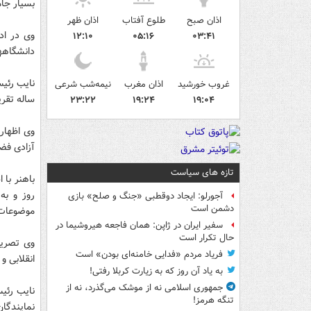
بسیار جا
اذان صبح
طلوع آفتاب
اذان ظهر
وی در اد
۱۲:۱۰
۰۵:۱۶
۰۳:۴۱
دانشگاهها
نایب رئی
غروب خورشید
اذان مغرب
نیمه‌شب شرعی
ساله تقر
۲۳:۲۲
۱۹:۲۴
۱۹:۰۴
وی اظهار
آزادی فض
تازه های سیاست
باهنر با
روز و به
آجورلو: ایجاد دوقطبی «جنگ و صلح‌» بازی
دشمن است
موضوعات 
سفیر ایران در ژاپن: همان فاجعه هیروشیما در
حال تکرار است
وی تصریح
فریاد مردم «فدایی خامنه‌ای بودن» است
انقلابی و
به یاد آن روز که به زیارت کربلا رفتی!
جمهوری اسلامی نه از موشک می‌گذرد، نه از
نایب رئی
تنگه هرمز!
نمایندگا