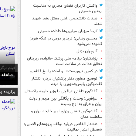
واکنش کاربران فضای مجازی به مناسبت
اربعین حسینی
هیئات دانشجویی راهی مقتل رهبر شهید
شدند
کربلا میزبان میلیون‌ها دلداده حسینی
محسن رضایی: کریدور دومی در تنگه هرمز
گشوده نمی‌شود
گاوچران بزدل
استان
پزشکیان: برنامه ملی پزشک خانواده، زیربنای
تحقق عدالت در سلامت است
فیلم برگزی
در کمین تروریست‌ها و آماده پاسخ قاطعیم
صاعقه ج
توضیح معاون دفتر پزشکیان درباره انتشار
گفت‌وگوی رئیس‌جمهوری با مردم
گفتگوی تلفنی عراقچی با وزیر خارجه پاکستان
برگزیده و
عراقچی: وحدت و یگانگی بین مردم و دولت
ایران و عراق به اوج رسیده
گفت‌وگوی تلفنی وزرای امور خارجه ایران و
سلطنت عمان
هشدار القاصی درباره توقف پروژه‌های قضایی؛
«معطل اعتبار نمانید»