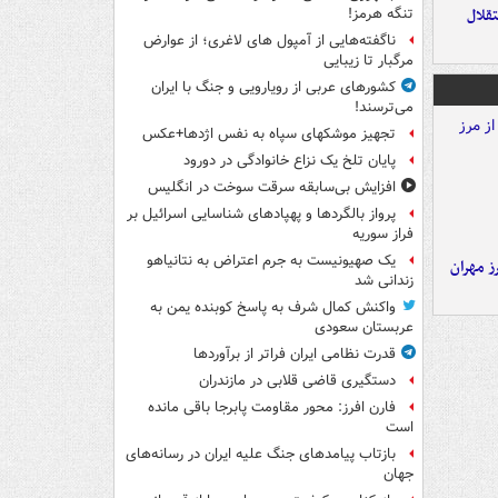
تقلال
تنگه هرمز!
ناگفته‌هایی از آمپول های لاغری؛ از عوارض
مرگبار تا زیبایی
کشورهای عربی از رویارویی و جنگ با ایران
می‌ترسند!
تجهیز موشکهای سپاه به نفس اژدها+عکس
پایان تلخ یک نزاع خانوادگی در دورود
افزایش بی‌سابقه سرقت سوخت در انگلیس
پرواز بالگردها و پهپادهای شناسایی اسرائیل بر
فراز سوریه
یک صهیونیست به جرم اعتراض به نتانیاهو
ز مهران
زندانی شد
واکنش کمال شرف به پاسخ کوبنده یمن به
عربستان سعودی
قدرت نظامی ایران فراتر از برآوردها
دستگیری قاضی قلابی در مازندران
فارن افرز: محور مقاومت پابرجا باقی مانده
است
بازتاب پیامدهای جنگ علیه ایران در رسانه‌های
جهان