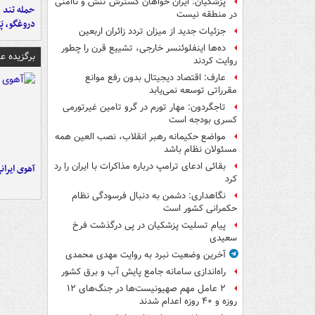
پزشکیان: ایران خواهان گسترش تنش و ناامنی
حمله تند ف
در منطقه نیست
دروغگو، پَ
جزئیات جدید از میزان تردد زائران اربعین
ده‌ها اینفلوئنسر خارجی، تشییع قرن را چطور
برگزیده 
روایت کردند
عارف: اقتصاد دیجیتال بدون رفع موانع
مقرراتی توسعه نمی‌یابد
تاجگردون: مهار تورم در گرو تامین غیرتورمی
کسری بودجه است
مواضع حکیمانه رهبر انقلاب، نصب العین همه
مسئولان نظام باشد
بقائی ادعای ترامپ درباره مذاکرات با ایران را رد
آهوی ایران
کرد
نگاهداری: دشمن به دنبال فرسودگی نظام
حکمرانی کشور است
پیام تسلیت پزشکیان در پی درگذشت فرخ
سعیدی
آخرین وضعیت نبرد به روایت مهدی محمدی
راه‌اندازی سامانه جامع پایش آب و برق کشور
۲ عامل مهم صهیونیست‌ها در جنگ‌های ۱۲
روزه و ۴۰ روزه اعدام شدند