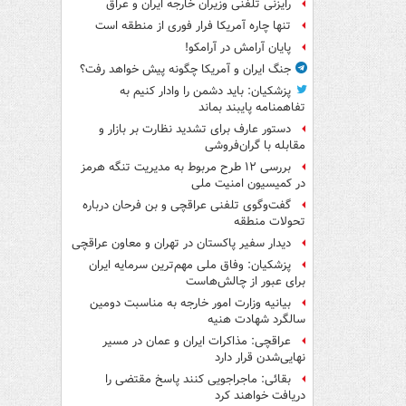
رایزنی تلفنی وزیران خارجه ایران و عراق
تنها چاره آمریکا فرار فوری از منطقه است
پایان آرامش در آرامکو!
جنگ ایران و آمریکا چگونه پیش خواهد رفت؟
پزشکیان: باید دشمن را وادار کنیم به
تفاهم‎نامه پایبند بماند
دستور عارف برای تشدید نظارت بر بازار و
مقابله با گران‌فروشی
بررسی ۱۲ طرح مربوط به مدیریت تنگه هرمز
در کمیسیون امنیت ملی
گفت‌وگوی تلفنی عراقچی و بن فرحان درباره
تحولات منطقه
دیدار سفیر پاکستان در تهران و معاون عراقچی
پزشکیان: وفاق ملی مهم‌ترین سرمایه ایران
برای عبور از چالش‌هاست
بیانیه وزارت امور خارجه به مناسبت دومین
سالگرد شهادت هنیه
عراقچی: مذاکرات ایران و عمان در مسیر
نهایی‌شدن قرار دارد
بقائی: ماجراجویی کنند پاسخ مقتضی را
دریافت خواهند کرد