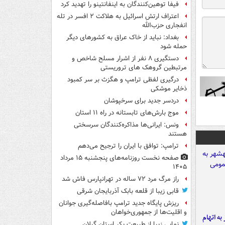
فیفا توهین‌کنندگان به اینفانتینو را تهدید کرد
اعتراف ارتش اسرائیل به هلاکت ۲ افسر در تله
انفجاری حزب‌الله
بغداد: نباید از خاک عراق به کشورهای دیگر
حمله شود
دستگیری ۸ نفر از اشرار مسلح شاخص و
مرتبطین گروهک های تروریستی
درگیری لفظی ترامپ و هگزث بر سر کمبود
ذخایر موشکی
دردسر جدید برای سرخپوشان
موج بارش‌های تابستانه در راه ۱۱ استان
ونس: ایرانی‌ها مذاکره‌کنندگان سرسختی
هستند
ترامپ: توافق با ایران را ترجیح می‌دهم
صفحه نخست روزنامه‌های پنجشنبه ۱۵ مرداد
۱۴۰۵
راز مرگ مرد ۷۲ ساله در تهرانپارس فاش شد
قابی زیبا از قلعه بابک آذربایجان شرقی
ریزش پایگاه جدید ترامپ بافاصله‌گیری جوانان
و اقلیت‌ها از جمهوری‌خواهان
شهر به اتهام
نمایی زیبا از طبیعت بکر استان گیلان