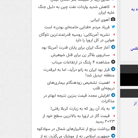
کاهش شدید واردات نفت چین به دلیل جنگ
علیه ایران
آهوی ایرانی
فریاد مردم «فدایی خامنه‌ای بودن» است
نشریه آمریکایی: روسیه قدرتمندترین ناوگان
هوایی در کل اروپا را دارد
آغاز جنگ ایران برای پایان قدرت آمریکا بود
نفس
سناریوی بلاگر زن برای قتل شوهرش
مشاهده ۴ پلنگ در ارتفاعات میناب
قرار بود ایران به زانو درآید، اما به ابرقدرت
منطقه تبدیل شد!
اهمیت تشخیص زودهنگام بیماری‌های
دریچه‌ای قلب
افزایش مجدد قیمت بنزین نتیجه ابهام در
مذاکرات
به یاد آن روز که به زیارت کربلا رفتی!
قیمت گاز در اروپا به بالاترین سطح خود از
۲۰۲۳ رسید
برداشت برنج از شالیزارهای شمال در سوادکوه
جمهوری اسلامی نه از موشک می‌گذرد، نه از