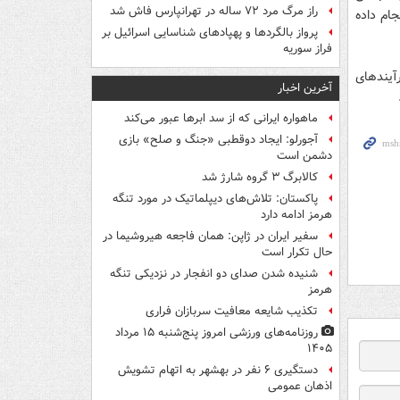
راز مرگ مرد ۷۲ ساله در تهرانپارس فاش شد
ام داده
پرواز بالگردها و پهپادهای شناسایی اسرائیل بر
فراز سوریه
آیندهای
آخرین اخبار
ماهواره ایرانی که از سد ابرها عبور می‌کند
آجورلو: ایجاد دوقطبی «جنگ و صلح‌» بازی
دشمن است
کالابرگ ۳ گروه شارژ شد
پاکستان: تلاش‌های دیپلماتیک در مورد تنگه
هرمز ادامه دارد
سفیر ایران در ژاپن: همان فاجعه هیروشیما در
حال تکرار است
شنیده شدن صدای دو انفجار در نزدیکی تنگه
هرمز
تکذیب شایعه معافیت سربازان فراری
روزنامه‌های ورزشی امروز پنج‌شنبه ۱۵ مرداد
۱۴۰۵
دستگیری ۶ نفر در بهشهر به اتهام تشویش
اذهان عمومی