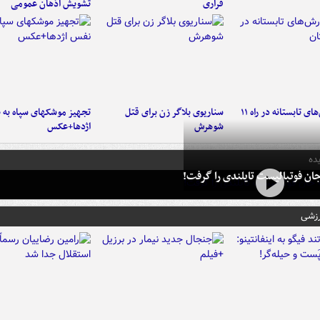
فراری
تشویش اذهان عمومی
موج بارش‌های تابستانه در راه ۱۱
سناریوی بلاگر زن برای قتل
تجهیز موشکهای سپاه به 
شوهرش
اژدها+عکس
ده
ان فوتبالیست تایلندی را گرفت!
رزشی