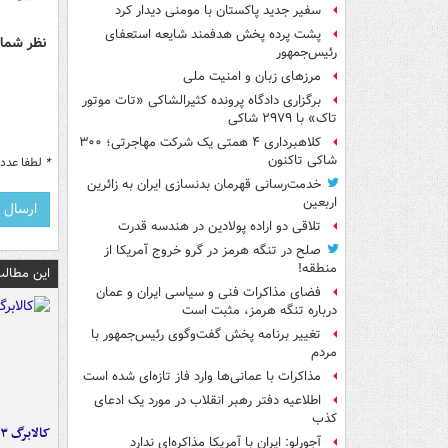
سفیر جدید پاکستان با مومنی دیدار کرد
پشت پرده پخش هدفمند شایعه استعفای
نظر شما 
رئیس‌جمهور
مرزهای زبان و امنیت ملی
برگزاری دادگاه پرونده کثیرالشاکی «تات موتور
تاک» با ۲۹۷۹ شاکی
کلاهبرداری ۴ همتی یک شرکت مهاجرتی؛ ۳۰۰
شاکی تاکنون
*
لطفا عدد م
خدمت‌رسانی قهرمان بدنسازی ایران به زائرین
اربعین
تلاقی دو اراده پولادین در هندسه قدرت
صلح در تنگه هرمز در گرو خروج آمریکا از
منطقه!
این مطالب
فضای مذاکرات فنی و سیاسی ایران و عمان
درباره تنگه هرمز، مثبت است
تغییر برنامه پخش گفت‌وگوی رئیس‌جمهور با
مردم
مذاکرات با عمانی‌ها وارد فاز تازه‌ای شده است
اطلاعیه دفتر رهبر انقلاب در مورد یک ادعای
کذب
کالابرگ ۳ گروه شارژ شد
آجورلو: ایران با آمریکا مذاکره‌ای ندارد