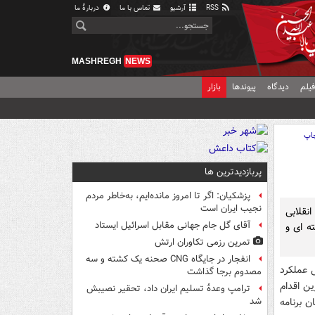
RSS
آرشیو
تماس با ما
دربارهٔ ما
MASHREGH
NEWS
یلم
دیدگاه
پیوندها
بازار
اپ
پربازدیدترین ها
پزشکیان: اگر تا امروز مانده‌ایم، به‌خاطر مردم
نجیب ایران است
نقلابی
آقای گل جام جهانی مقابل اسرائیل ایستاد
ه ای و
تمرین رزمی تکاوران ارتش
انفجار در جایگاه CNG صحنه یک کشته و سه
 عملکرد
مصدوم برجا گذاشت
 اساسی ترین اقدام
ترامپ وعدۀ تسلیم ایران داد، تحقیر نصیبش
 برنامه
شد