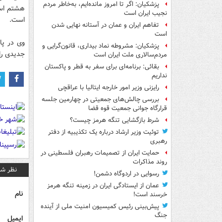
پزشکیان: اگر تا امروز مانده‌ایم، به‌خاطر مردم
هشتم است
نجیب ایران است
است.
تفاهم ایران و عمان در آستانه نهایی شدن
است
وی در پا
پزشکیان: مشروطه نماد بیداری، قانون‌گرایی و
جدیدی را 
مردم‌سالاری ملت ایران است
بقائی: برنامه‌ای برای سفر به قطر و پاکستان
نداریم
رایزنی وزیر امور خارجه ایتالیا با عراقچی
بررسی چالش‌های جمعیتی در چهارمین جلسه
قرارگاه جوانی جمعیت قوه قضا
شرط بازگشایی تنگه هرمز چیست؟
توئیت وزیر ارشاد درباره یک تکذیبیه از دفتر
رهبری
حمایت ایران از تصمیمات رهبران فلسطینی در
روند مذاکرات
نظر شم
رسوایی در اردوگاه دشمن!
عمان از ایستادگی ایران در زمینه تنگه هرمز
نام
خرسند است!
پیش‌بینی رئیس کمیسیون امنیت ملی از آینده
جنگ
ایمیل