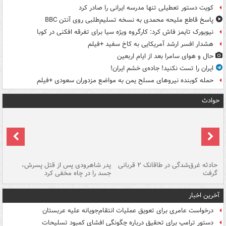
کویت دستور تعطیلی تنها مدرسه ایرانی را صادر کرد
پاسخ قاطع ملیحه محمدی به نسخه تسلیم‌طلبی روی آنتن BBC
نیویورک تایمز فاش کرد: کارگروه ویژه سیا برای تفرقه افکنی در کوبا
هشدار افسر ارشد آمریکایی به کاخ سفید +فیلم
حال و هوای سامرا بعد از ایام اربعین
ایران را تست نکنید! جاده‌ی خشم ایران!
حمله کوبنده نیروهای مسلح یمن به مواضع مزدوران سعودی +فیلم
حوادث
شته
حادثه غرق‌شدگی در طاقانک ۲ قربانی
پدر شاهرودی پس از قتل پسرش،
دس
گرفت
جسد را در چاه مخفی کرد
آخرین اخبار
درخواست عامری برای تعویق عملیات انتقام‌جویانه علیه عربستان
دستور ترامپ برای تحقیق درباره چگونگی افشای کمبود تسلیحات