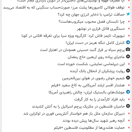
آیا مصرف قهوه و نوشیدنی‌های کافئین‌دار در دوران بارداری مجاز است؟
توقف طولانی کامیون‌ها پشت مرز؛ صورت‌حساب سنگینی که به اقتصاد می‌رسد
حماقت ترامپ با ذخایر انرژی جهان چه کرد؟
چرا تابستان فصل محبوب میکروب‌هاست؟
دستگیری قاتل فراری در نوشهر
نیویورک تایمز فاش کرد: کارگروه ویژه سیا برای تفرقه افکنی در کوبا
کنترل کامل تنگه هرمز در دست ایران!
پرچم سیاه بر فراز گنبد حسینی همچنان در اهتزاز است
ماجرای پیاده روی اربعین حاج رمضان
این دیپلماسی نمایشی، شکست خورده است
روایت پزشکیان از انحلال بانک آینده
شمیم خوش رضوی در هوای بین‌الحرمین
هشدار افسر ارشد آمریکایی به کاخ سفید +فیلم
موشک‌های بالستیک ایران؛ چالش راهبردی آمریکا
باید افراد کارآمدتر را به کار گرفت
حامیان فلسطین در مکزیک پرچم اسرائیل را به آتش کشیدند
دبیرکل سازمان ملل باز هم خواستار آتش‌بس فوری در اوکراین شد
آنچه رهبر شهید سال‌ها پیش دیده بودند
حمایت هلندی‌ها از مظلومیت فلسطین +فیلم