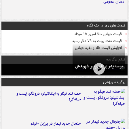
قیمت‌های روز در یک نگاه
قیمت جهانی طلا امروز ۱۵ مرداد
قیمت نفت برنت به ۷۹ دلار رسید
افزایش قیمت طلا و نقره جهانی
فیلم برگزیده
بوسه‌ پدر بر پای پسر شهیدش
برگزیده ورزشی
حمله تند فیگو به اینفانتینو: دروغگو، پَست‌ و
حیله‌گر!
جنجال جدید نیمار در برزیل +فیلم