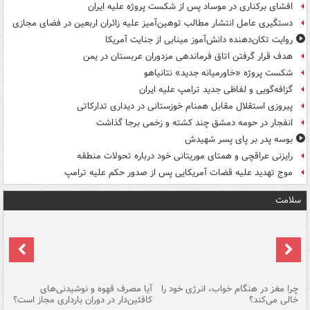
افشای برکناری در موساد پس از شکست پروژه علیه ایران
دستگیری عامل انتشار مطالب توهین‌آمیز علیه زائران اربعین در فضای مجازی
روایت تکان‌دهنده دانش‌آموز مینابی از جنایت آمریکا
هدف قرار گرفتن اتاق‌ فرماندهی مزدوران عربستان در یمن
شکست پروژه «خاورمیانه جدید» نتانیاهو
گزافه‌گویی و لفاظی جدید ترامپ علیه ایران
پیروزی استقلال مقابل همنام خوزستانی در دیداری تدارکاتی
انفجار در حومه دمشق چند کشته و زخمی برجا گذاشت
بوسه‌ پدر بر پای پسر شهیدش
رایزنی عراقچی و همتای موریتانی خود درباره تحولات منطقه
موج تهدید علیه قضات آمریکایی پس از صدور حکم علیه ترامپ
سلامت
ت
چرا مغز در هنگام خواب، انرژی خود را
آیا مصرف قهوه و نوشیدنی‌های
چر
خالی می‌کند؟
کافئین‌دار در دوران بارداری مجاز است؟
می