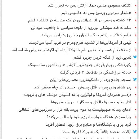
ائتلاف سعودی مدعی حمله ارتش یمن به نجران شد
هشدار سرمربی پرسپولیس به جاسوس تیم
۲۲ کشته و زخمی بر اثر تیراندازی در یک مدرسه در تایلند+ فیلم
سامانه ضد موشکی لیزری؛ از بلوف سیاسی تا واقعیت میدانی
ترامپ: فکر می‌کنم جنگ با ایران خیلی زود پایان می‌یابد
نیمی از آمریکایی‌ها از تشدید هرج‌ومرج در غرب آسیا می‌ترسند
از حذف نام همسر تا تغییر نام خانوادگی؛ اما و اگرهای تعویض شناسنامه
نمایی زیبا از تنگه کریان جزیره قشم
رکوردشکنی پیش‌فروش جدیدترین گوشی‌های تاشوی سامسونگ
حادثه غرق‌شدگی در طاقانک ۲ قربانی گرفت
مسجد جامع یزد، از باشکوه‌ترین معماری‌های ایران
پدر شاهرودی پس از قتل پسرش، جسد را در چاه مخفی کرد
دردسر همزمان آمریکا و اوکراین با ته کشیدن موشک های پاتریوت
آثار مخرب مصرف الکل و سیگار در بروز بیماری‌ها
اذعان رسانه صهیونیست به موج بی‌سابقه فرار از سرزمین‌های اشغالی
چرا مغز در هنگام خواب، انرژی خود را خالی می‌کند؟
گرما برای پالایشگاه‌ها و منابع برق اروپا اضطرار آفرید
ایالات متحده واقعاً یک «ببر کاغذی» است!