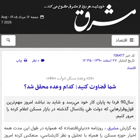
جمعه ۱۶ مرداد ۱۴۰۵ -
Aug
7 2026
اقتصاد
کد خبر
106477
تاریخ انتشار:
۲۷ اسفند ۱۳۹۰ - ۱۲:۳۵
۰ نظر
چاپ
اقتصاد
«15» وعده مسكن دولت «90»:
شما قضاوت كنيد: كدام وعده محقق شد؟
سال90 فردا به پايان كار خود مي‌رسد و شايد بد نباشد امروز مهم‌ترين
قول‌وقرارهايي كه دولت طي يك‌سال گذشته در بازار مسكن اعلام كرده را
مرور كنيم.
به گزارش
مشرق ،
روزنامه «دنياي‌اقتصاد» كه همواره در طول اين مدت همه
اخبار حوزه مسكن را همراه با تحليل و ‌نظر كارشناسي، منعكس كرده امروز