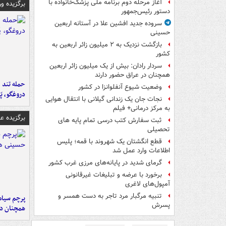
آغاز مرحله دوم برنامه ملی پزشک‌خانواده با
برگزیده و
دستور رئیس‌جمهور
سروده جدید افشین علا در آستانه اربعین
حسینی
بازگشت نزدیک به ۲ میلیون زائر اربعین به
کشور
سردار رادان: بیش از یک میلیون زائر اربعین
همچنان در عراق حضور دارند
حمله تند ف
وضعیت شیوع آنفلوانزا در کشور
دروغگو، پَ
نجات جان یک زندانی گیلانی با انتقال هوایی
به مرکز درمانی+ فیلم
برگزیده 
ثبت سفارش کتب درسی تمام پایه های
تحصیلی
قطع انگشتان یک شهروند با قمه؛ پلیس
اطلاعات وارد عمل شد
گرمای شدید در پایانه‌های مرزی غرب کشور
برخورد با عرضه و تبلیغات غیرقانونی
آمپول‌های لاغری
تنبیه مرگبار مرد تاجر به دست همسر و
پرچم سیاه
پسرش
همچنان در