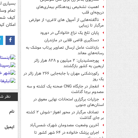
بسیاری از
اهمیت تشخیص زودهنگام بیماری‌های
تمام وسای
دریچه‌ای قلب
کیف شما 
ناگفته‌هایی از آمپول های لاغری؛ از عوارض
امکان کیف
مرگبار تا زیبایی
پایان تلخ یک نزاع خانوادگی در دورود
دستگیری قاضی قلابی در مازندران
بازداشت عامل ارسال تصاویر پرتاب موشک به
رسانه‌های معاند
پورجمشیدیان: ۲ میلیون و ۸۲۸ هزار زائر
اربعین به کشور بازگشتند
رکوردشکنی مهران با جابه‌جایی ۲۶۶ هزار زائر در
یک روز
انفجار در جایگاه CNG صحنه یک کشته و سه
مصدوم برجا گذاشت
نظر شم
جزئیات برگزاری امتحانات نهایی معوق در
استان‌های جنوبی
نام
تصادف مرگبار در محور اهواز–شوش ۲ کشته
بر جای گذاشت
آخرین وضعیت مصدومان شهرک شمس‌آباد
ایمیل
اجرای پزشک خانواده در ۶۴ شهر کشور تا