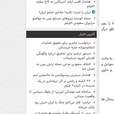
هشدار افسر ارشد آمریکایی به کاخ سفید
+فیلم
ایران را تست نکنید! جاده‌ی خشم ایران!
حمله کوبنده نیروهای مسلح یمن به مواضع
ا را روی
مزدوران سعودی +فیلم
طق دیگر
آخرین اخبار
درخواست عامری برای تعویق عملیات
انتقام‌جویانه علیه عربستان
دستور ترامپ برای تحقیق درباره چگونگی
به مانند
افشای کمبود تسلیحات
موبایل و
ائتلاف سعودی مدعی حمله ارتش یمن به
نجران شد
 و حاوی
هشدار سرمربی پرسپولیس به جاسوس تیم
۲۲ کشته و زخمی بر اثر تیراندازی در یک
مدرسه در تایلند+ فیلم
سامانه ضد موشکی لیزری؛ از بلوف سیاسی تا
واقعیت میدانی
تمال ها
ترامپ: فکر می‌کنم جنگ با ایران خیلی زود
پایان می‌یابد
نیمی از آمریکایی‌ها از تشدید هرج‌ومرج در