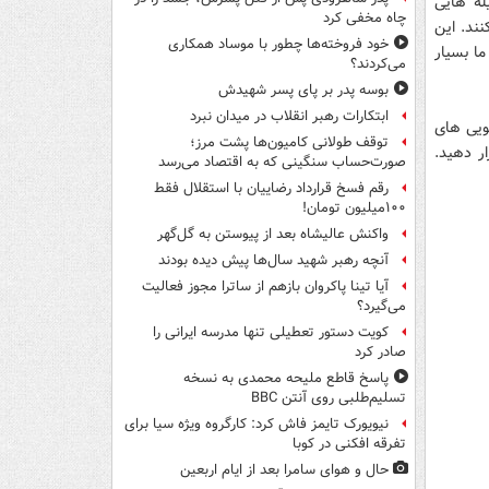
له هایی
چاه مخفی کرد
ند. این
خود فروخته‌ها چطور با موساد همکاری
ما بسیار
می‌کردند؟
بوسه‌ پدر بر پای پسر شهیدش
ابتکارات رهبر انقلاب در میدان نبرد
ویی های
توقف طولانی کامیون‌ها پشت مرز؛
ر دهید.
صورت‌حساب سنگینی که به اقتصاد می‌رسد
رقم فسخ قرارداد رضاییان با استقلال فقط
۱۰۰میلیون تومان!
واکنش عالیشاه بعد از پیوستن به گل‌گهر
آنچه رهبر شهید سال‌ها پیش دیده بودند
آیا تینا پاکروان بازهم از ساترا مجوز فعالیت
می‌گیرد؟
کویت دستور تعطیلی تنها مدرسه ایرانی را
صادر کرد
پاسخ قاطع ملیحه محمدی به نسخه
تسلیم‌طلبی روی آنتن BBC
نیویورک تایمز فاش کرد: کارگروه ویژه سیا برای
تفرقه افکنی در کوبا
حال و هوای سامرا بعد از ایام اربعین