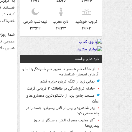
به گزارش
۱۲:۱۰
۰۵:۱۷
۰۳:۴۲
هستند که
کیف در مک
خطرناک نی
غروب خورشید
اذان مغرب
نیمه‌شب شرعی
۲۳:۲۲
۱۹:۲۳
۱۹:۰۳
شما روزا
عمومی نی
همین باع
تازه های جامعه
از حذف نام همسر تا تغییر نام خانوادگی؛ اما و
اگرهای تعویض شناسنامه
نمایی زیبا از تنگه کریان جزیره قشم
حادثه غرق‌شدگی در طاقانک ۲ قربانی گرفت
مسجد جامع یزد، از باشکوه‌ترین معماری‌های
ایران
پدر شاهرودی پس از قتل پسرش، جسد را در
چاه مخفی کرد
آثار مخرب مصرف الکل و سیگار در بروز
بیماری‌ها