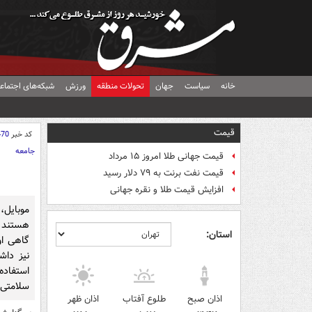
خانه
سیاست
جهان
تحولات منطقه
ورزش
شبکه‌های اجتماع
قیمت
کد خبر
470
جامعه
قیمت جهانی طلا امروز ۱۵ مرداد
قیمت نفت برنت به ۷۹ دلار رسید
افزایش قیمت طلا و نقره جهانی
موبایل،
هستند 
استان:
گاهی ا
نیز داش
استفاده
سلامتی 
اذان صبح
طلوع آفتاب
اذان ظهر