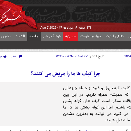
جمعه ۱۶ مرداد ۱۴۰۵ -
Aug 7 2026
ی
دفاع و امنیت
جهاد و مقاومت
حسینیه
فرهنگ و هنر
جامعه
اقتصاد
عکس و ف
106
تاریخ انتشار:
۲۷ اسفند ۱۳۹۰ - ۱۲:۳۰
۱ نظر
چ
چرا کیف ها ما را مریض می کنند؟
 کلید، کیف پول و غیره از جمله چیزهایی
که همیشه همراه داریم. در این بین
وقات ممکن است کیف های کوله پشتی
ته باشیم. اما این کوله پشتی ها که ما
 می کنیم می توانند به بدترین دشمن
ما تبدیل شوند.