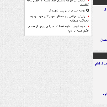
انفجار در حومه دمشق چند کشته و زخمی برجا
گذاشت
بوسه‌ پدر بر پای پسر شهیدش
رایزنی عراقچی و همتای موریتانی خود درباره
تحولات منطقه
موج تهدید علیه قضات آمریکایی پس از صدور
حکم علیه ترامپ
تقلال
یام