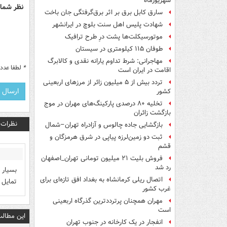
شهریورماه
نظر شما 
سارق کابل برق بر اثر برق‌گرفتگی جان باخت
شهادت پلیس اهل سنت بلوچ در ایرانشهر
موتورسیکلت‌ها پشت درِ طرح ترافیک
طوفان ۱۱۵ کیلومتری در سیستان
مهاجرانی: شرط تداوم یارانه نقدی و کالابرگ
*
لطفا عدد م
اقامت در ایران است
تردد بیش از ۵ میلیون زائر از مرزهای اربعینی
کشور
تخلیه ۸۰ درصدی پارکینگ‌های مهران در موج
بازگشت زائران
نظرات
بازگشایی جاده چالوس و آزادراه تهران–شمال
ثبت دو زمین‌لرزه پیاپی در شرق هرمزگان و
قشم
فروش بلیت ۲۱ میلیون تومانی تهران_اصفهان
رد شد
بسیار 
اتصال ریلی کرمانشاه به بغداد افق تازه‌ای برای
تمایل 
غرب کشور
مهران همچنان پرترددترین گذرگاه اربعینی
است
این مطالب
انفجار در یک کارخانه در جنوب تهران