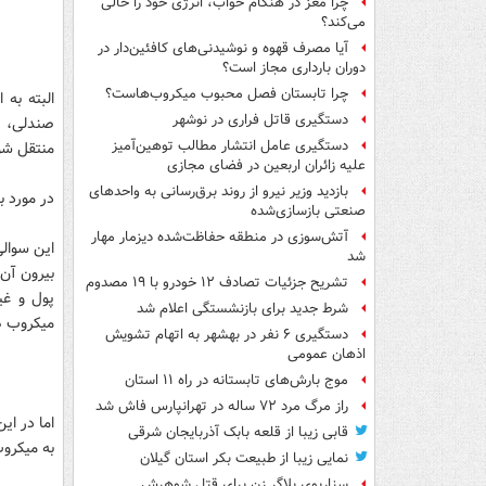
چرا مغز در هنگام خواب، انرژی خود را خالی
می‌کند؟
آیا مصرف قهوه و نوشیدنی‌های کافئین‌دار در
دوران بارداری مجاز است؟
چرا تابستان فصل محبوب میکروب‌هاست؟
البته به 
دستگیری قاتل فراری در نوشهر
صندلی، ز
دستگیری عامل انتشار مطالب توهین‌آمیز
منتقل شون
علیه زائران اربعین در فضای مجازی
بازدید وزیر نیرو از روند برق‌رسانی به واحدهای
در مورد 
صنعتی بازسازی‌شده
آتش‌سوزی در منطقه حفاظت‌شده دیزمار مهار
این سوالی
شد
بیرون آن 
تشریح جزئیات تصادف ۱۲ خودرو با ۱۹ مصدوم
پول و غی
شرط جدید برای بازنشستگی اعلام شد
میکروب ه
دستگیری ۶ نفر در بهشهر به اتهام تشویش
اذهان عمومی
موج بارش‌های تابستانه در راه ۱۱ استان
راز مرگ مرد ۷۲ ساله در تهرانپارس فاش شد
اما در ا
قابی زیبا از قلعه بابک آذربایجان شرقی
به میکرو
نمایی زیبا از طبیعت بکر استان گیلان
سناریوی بلاگر زن برای قتل شوهرش