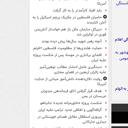
آمریکا
باید افراد کارآمدتر را به کار گرفت
حامیان فلسطین در مکزیک پرچم اسرائیل را به
آتش کشیدند
دبیرکل سازمان ملل باز هم خواستار آتش‌بس
فوری در اوکراین شد
ی اعلام
آنچه رهبر شهید سال‌ها پیش دیده بودند
حمایت هلندی‌ها از مظلومیت فلسطین +فیلم
افشای برکناری در موساد پس از شکست پروژه
علیه ایران
دستگیری عامل انتشار مطالب توهین‌آمیز
علیه زائران اربعین در فضای مجازی
روایت تکان‌دهنده دانش‌آموز مینابی از جنایت
آمریکا
شهر به اتهام
هدف قرار گرفتن اتاق‌ فرماندهی مزدوران
عربستان در یمن
شکست پروژه «خاورمیانه جدید» نتانیاهو
گزافه‌گویی و لفاظی جدید ترامپ علیه ایران
پیروزی استقلال مقابل همنام خوزستانی در
دیداری تدارکاتی