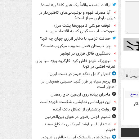
ایالات متحده واقعاً یک «ببر کاغذی» است!
آیا مصرف قهوه و نوشیدنی‌های کافئین‌دار در
دوران بارداری مجاز است؟
توقف طولانی کامیون‌ها پشت مرز؛
صورت‌حساب سنگینی که به اقتصاد می‌رسد
حماقت ترامپ با ذخایر انرژی جهان چه کرد؟
چرا تابستان فصل محبوب میکروب‌هاست؟
دستگیری قاتل فراری در نوشهر
نیویورک تایمز فاش کرد: کارگروه ویژه سیا برای
تفرقه افکنی در کوبا
کنترل کامل تنگه هرمز در دست ایران!
بررسی: 0
پرچم سیاه بر فراز گنبد حسینی همچنان در
اهتزاز است
پاسخ
ماجرای پیاده روی اربعین حاج رمضان
این دیپلماسی نمایشی، شکست خورده است
اگر
روایت پزشکیان از انحلال بانک آینده
شمیم خوش رضوی در هوای بین‌الحرمین
هشدار افسر ارشد آمریکایی به کاخ سفید
+فیلم
موشک‌های بالستیک ایران؛ چالش راهبردی