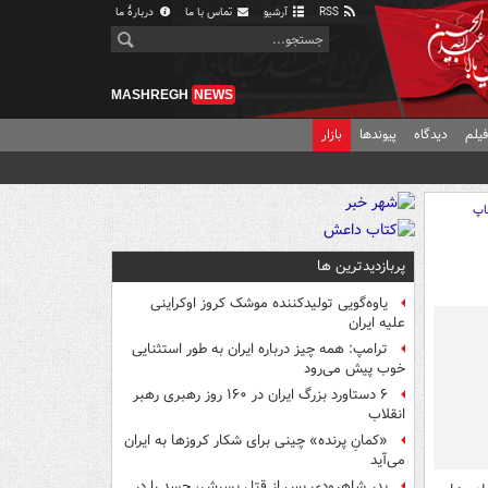
RSS
آرشیو
تماس با ما
دربارهٔ ما
MASHREGH
NEWS
یلم
دیدگاه
پیوندها
بازار
اپ
پربازدیدترین ها
یاوه‌گویی تولیدکننده موشک کروز اوکراینی
علیه ایران
ترامپ: همه چیز درباره ایران به طور استثنایی
خوب پیش می‌رود
۶ دستاورد بزرگ ایران در ۱۶۰ روز رهبری رهبر
انقلاب
«کمانِ پرنده» چینی برای شکار کروزها به ایران
می‌آید
پدر شاهرودی پس از قتل پسرش، جسد را در