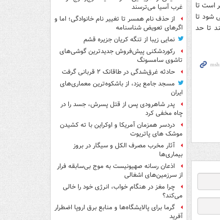
ر است تا
غرب آسیا می‌ترسند
ی شود تا
از حذف نام همسر تا تغییر نام خانوادگی؛ اما و
د تا حد
اگرهای تعویض شناسنامه
نمایی زیبا از تنگه کریان جزیره قشم
رکوردشکنی پیش‌فروش جدیدترین گوشی‌های
تاشوی سامسونگ
حادثه غرق‌شدگی در طاقانک ۲ قربانی گرفت
مسجد جامع یزد، از باشکوه‌ترین معماری‌های
ایران
پدر شاهرودی پس از قتل پسرش، جسد را در
چاه مخفی کرد
دردسر همزمان آمریکا و اوکراین با ته کشیدن
موشک های پاتریوت
آثار مخرب مصرف الکل و سیگار در بروز
بیماری‌ها
اذعان رسانه صهیونیست به موج بی‌سابقه فرار
از سرزمین‌های اشغالی
چرا مغز در هنگام خواب، انرژی خود را خالی
می‌کند؟
گرما برای پالایشگاه‌ها و منابع برق اروپا اضطرار
آفرید