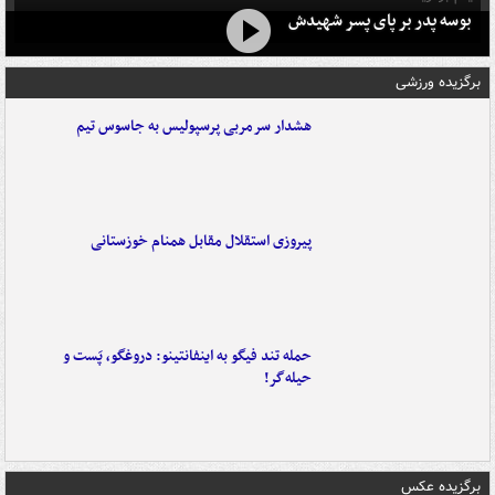
بوسه‌ پدر بر پای پسر شهیدش
برگزیده ورزشی
هشدار سرمربی پرسپولیس به جاسوس تیم
پیروزی استقلال مقابل همنام خوزستانی
حمله تند فیگو به اینفانتینو: دروغگو، پَست‌ و
حیله‌گر!
برگزیده عکس