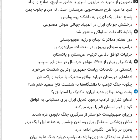
تصویری از تمرینات ترابزون اسپور با حضور ساویچ، صلاح و اونانا
نبرد ما علیه طرح سلطه‌جویی عربستان است، نه مردم جنوب یمن
پاسخ منفی یک لژیونر به باشگاه پرسپولیس
درخشش جوانان ایران در المپیاد جهانی هوش مصنوعی
پالایشگاه نفت اسلواکی منفجر شد
دور هفتم مذاکرات لبنان و رژیم صهیونیستی
ترامپ و سودای پیروزی در انتخابات میان‌دوره‌ای
جزئیات توافق دفاعی ترکیه، عربستان و پاکستان
بلاتکلیفی بیش از ۱۳۰۰ مهاجر خردسال در سئوتای اسپانیا
زلنسکی در انتخابات ریاست جمهوری اوکراین شکست می‌خورد
ادعاهای عربستان درباره توافق مشترک با ترکیه و پاکستان
چگونه جنگ ترامپ با دانشگاه‌ها به شکست کاخ سفید ختم شد؟
پشت پرده توافق جدید ایران؛ تاکتیک یا استراتژی؟
ادعای تکراری ترامپ درمورد تمایل ایران برای دستیابی به توافق
گرد و غبار آسمان قم را تیره می‌کند
وزیران صهیونیست خواستار از سرگیری جنگ نابودی غزه شدند
تلاش پزشکان استقلال برای رساندن چشمی به هفته اول لیگ برتر
بحران در راه‌آهن انگلیس ادامه دارد
هشدار نمایندگان جمهوری‌خواه به ترامپ درباره جنگ علیه ایران