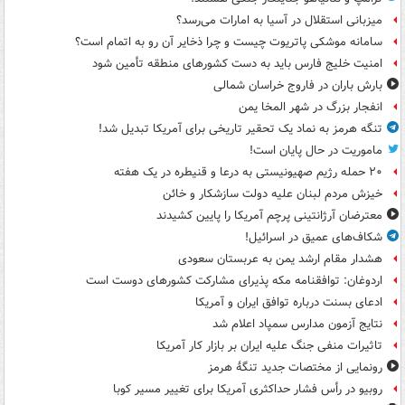
میزبانی استقلال در آسیا به امارات می‌رسد؟
سامانه موشکی پاتریوت چیست و چرا ذخایر آن رو به اتمام است؟
امنیت خلیج فارس باید به دست کشورهای منطقه تأمین شود
بارش باران در فاروج خراسان شمالی
انفجار بزرگ در شهر المخا یمن
تنگه هرمز به نماد یک تحقیر تاریخی برای آمریکا تبدیل شد!
ماموریت در حال پایان است!
۲۰ حمله رژیم صهیونیستی به درعا و قنیطره در یک هفته
خیزش مردم لبنان علیه دولت سازشکار و خائن
معترضان آرژانتینی پرچم آمریکا را پایین کشیدند
شکاف‌های عمیق در اسرائیل!
هشدار مقام ارشد یمن به عربستان سعودی
اردوغان: توافقنامه مکه پذیرای مشارکت کشورهای دوست است
ادعای بسنت درباره توافق ایران و آمریکا
نتایج آزمون مدارس سمپاد اعلام شد
تاثیرات منفی جنگ علیه ایران بر بازار کار آمریکا
رونمایی از مختصات جدید تنگۀ هرمز
روبیو در رأس فشار حداکثری آمریکا برای تغییر مسیر کوبا