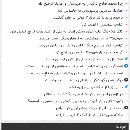
چرا محمد صلاح ترکیه را به عربستان و آمریکا ترجیح داد
هشدار سرمربی پرسپولیس به جاسوس تیم
برخورد پراید با تیر برق ۲ فوتی بر جای گذاشت
ترامپ سوئیس را تهدید کرد
تلگراف: جنگ علیه ایران ممکن است به یکی از اشتباهات تاریخ تبدیل شود
سوخو۳۵ با این موشک‌ها به ناوهای‌جنگی حمله می‌کند
ترامپ: فکر می‌کنم جنگ با ایران خیلی زود پایان می‌یابد
گربه جریان برق شهرستان فریمان را قطع کرد
استقبال خاص دخترک عراقی از زائران اربعین حسینی
افشاگری برادرزاده ترامپ: تمام تصمیم‌هایش از روی ترس است
امضای سران پاکستان، عربستان و ترکیه برای «دفاع جمعی»
درگیر شدن گردشگر اسپانیایی با نظامی صهیونیست
نمایی زیبا از تنگه کریان جزیره قشم
دروازه‌بان اسپانیایی در یک‌قدمی بازگشت به استقلال
رکوردشکنی پیش‌فروش جدیدترین گوشی‌های تاشوی سامسونگ
صحنه ای نادر از حیات وحش ایران در سبلان
حادثه غرق‌شدگی در طاقانک ۲ قربانی گرفت
حوادث