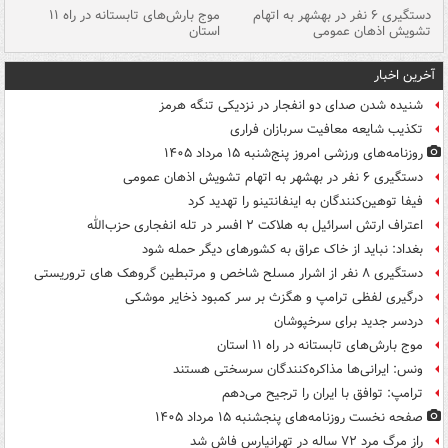
دستگیری ۶ نفر در بهشهر به اتهام
موج بارش‌های تابستانه در راه ۱۱
تشویش اذهان عمومی
استان
فا
آخرین اخبار
شنیده شدن صدای دو انفجار در نزدیکی تنگه هرمز
تکذیب شایعه معافیت سربازان فراری
روزنامه‌های ورزشی امروز پنج‌شنبه ۱۵ مرداد ۱۴۰۵
دستگیری ۶ نفر در بهشهر به اتهام تشویش اذهان عمومی
فیفا توهین‌کنندگان به اینفانتینو را تهدید کرد
اعتراف ارتش اسرائیل به هلاکت ۲ افسر در تله انفجاری حزب‌الله
بغداد: نباید از خاک عراق به کشورهای دیگر حمله شود
دستگیری ۸ نفر از اشرار مسلح شاخص و مرتبطین گروهک های تروریستی
درگیری لفظی ترامپ و هگزث بر سر کمبود ذخایر موشکی
دردسر جدید برای سرخپوشان
موج بارش‌های تابستانه در راه ۱۱ استان
ونس: ایرانی‌ها مذاکره‌کنندگان سرسختی هستند
ترامپ: توافق با ایران را ترجیح می‌دهم
صفحه نخست روزنامه‌های پنجشنبه ۱۵ مرداد ۱۴۰۵
راز مرگ مرد ۷۲ ساله در تهرانپارس فاش شد