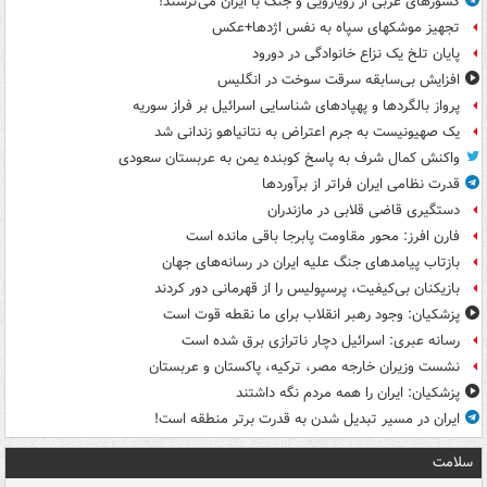
کشورهای عربی از رویارویی و جنگ با ایران می‌ترسند!
تجهیز موشکهای سپاه به نفس اژدها+عکس
پایان تلخ یک نزاع خانوادگی در دورود
افزایش بی‌سابقه سرقت سوخت در انگلیس
پرواز بالگردها و پهپادهای شناسایی اسرائیل بر فراز سوریه
یک صهیونیست به جرم اعتراض به نتانیاهو زندانی شد
واکنش کمال شرف به پاسخ کوبنده یمن به عربستان سعودی
قدرت نظامی ایران فراتر از برآوردها
دستگیری قاضی قلابی در مازندران
فارن افرز: محور مقاومت پابرجا باقی مانده است
بازتاب پیامدهای جنگ علیه ایران در رسانه‌های جهان
بازیکنان بی‌کیفیت، پرسپولیس را از قهرمانی دور کردند
پزشکیان: وجود رهبر انقلاب برای ما نقطه قوت است
رسانه عبری: اسرائیل دچار ناترازی برق شده است
نشست وزیران خارجه مصر، ترکیه، پاکستان و عربستان
پزشکیان: ایران را همه مردم نگه داشتند
ایران در مسیر تبدیل شدن به قدرت برتر منطقه است!
سلامت