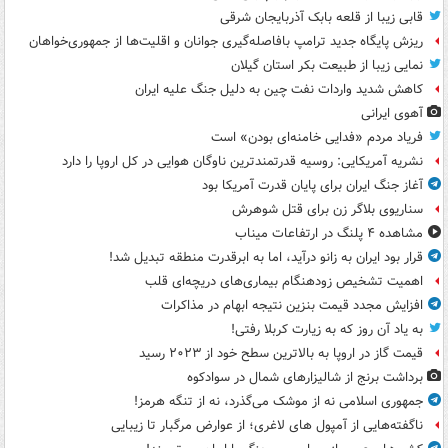
قابی زیبا از قلعه بابک آذربایجان شرقی
ریزش پایگاه جدید ترامپ بافاصله‌گیری جوانان و اقلیت‌ها از جمهوری‌خواهان
نمایی زیبا از طبیعت بکر استان گیلان
کاهش شدید واردات نفت چین به دلیل جنگ علیه ایران
آهوی ایرانی
فریاد مردم «فدایی خامنه‌ای بودن» است
نشریه آمریکایی: روسیه قدرتمندترین ناوگان هوایی در کل اروپا را دارد
آغاز جنگ ایران برای پایان قدرت آمریکا بود
سناریوی بلاگر زن برای قتل شوهرش
مشاهده ۴ پلنگ در ارتفاعات میناب
قرار بود ایران به زانو درآید، اما به ابرقدرت منطقه تبدیل شد!
اهمیت تشخیص زودهنگام بیماری‌های دریچه‌ای قلب
افزایش مجدد قیمت بنزین نتیجه ابهام در مذاکرات
به یاد آن روز که به زیارت کربلا رفتی!
قیمت گاز در اروپا به بالاترین سطح خود از ۲۰۲۳ رسید
برداشت برنج از شالیزارهای شمال در سوادکوه
جمهوری اسلامی نه از موشک می‌گذرد، نه از تنگه هرمز!
ناگفته‌هایی از آمپول های لاغری؛ از عوارض مرگبار تا زیبایی