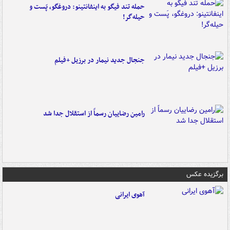
حمله تند فیگو به اینفانتینو: دروغگو، پَست‌ و
حیله‌گر!
جنجال جدید نیمار در برزیل +فیلم
رامین رضاییان رسماً از استقلال جدا شد
برگزیده عکس
آهوی ایرانی