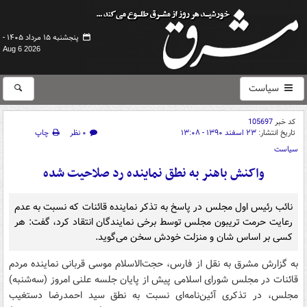
پنجشنبه ۱۵ مرداد ۱۴۰۵ -
Aug 6 2026
سیاست
کد خبر
105697
تاریخ انتشار:
۲۳ اسفند ۱۳۹۰ - ۱۳:۰۸
۰ نظر
چاپ
سیاست
واکنش باهنر به نطق نماینده رد صلاحیت شده
نائب رئیس اول مجلس در پاسخ به تذکر نماینده قائنات که نسبت به عدم
رعایت حرمت تریبون مجلس توسط برخی نمایندگان انتقاد کرد، ‌گفت:‌ هر
کسی بر اساس شان و منزلت خودش سخن می‌گوید.
به گزارش مشرق به نقل از فارس، حجت‌الاسلام موسی قربانی نماینده مردم
قائنات در مجلس شورای اسلامی پیش از پایان جلسه علنی امروز (سه‌شنبه)
مجلس، در تذکری آئین‌نامه‌ای نسبت به نطق سید احمدرضا دستغیب