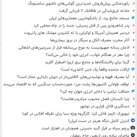
رکوردشکنی پیش‌فروش جدیدترین گوشی‌های تاشوی سامسونگ
حادثه غرق‌شدگی در طاقانک ۲ قربانی گرفت
مسجد جامع یزد، از باشکوه‌ترین معماری‌های ایران
پدر شاهرودی پس از قتل پسرش، جسد را در چاه مخفی کرد
دردسر همزمان آمریکا و اوکراین با ته کشیدن موشک های پاتریوت
آثار مخرب مصرف الکل و سیگار در بروز بیماری‌ها
اذعان رسانه صهیونیست به موج بی‌سابقه فرار از سرزمین‌های اشغالی
چرا مغز در هنگام خواب، انرژی خود را خالی می‌کند؟
گرما برای پالایشگاه‌ها و منابع برق اروپا اضطرار آفرید
ایالات متحده واقعاً یک «ببر کاغذی» است!
آیا مصرف قهوه و نوشیدنی‌های کافئین‌دار در دوران بارداری مجاز است؟
توقف طولانی کامیون‌ها پشت مرز؛ صورت‌حساب سنگینی که به اقتصاد می‌رسد
حماقت ترامپ با ذخایر انرژی جهان چه کرد؟
چرا تابستان فصل محبوب میکروب‌هاست؟
دستگیری قاتل فراری در نوشهر
نیویورک تایمز فاش کرد: کارگروه ویژه سیا برای تفرقه افکنی در کوبا
کنترل کامل تنگه هرمز در دست ایران!
پرچم سیاه بر فراز گنبد حسینی همچنان در اهتزاز است
ماجرای پیاده روی اربعین حاج رمضان