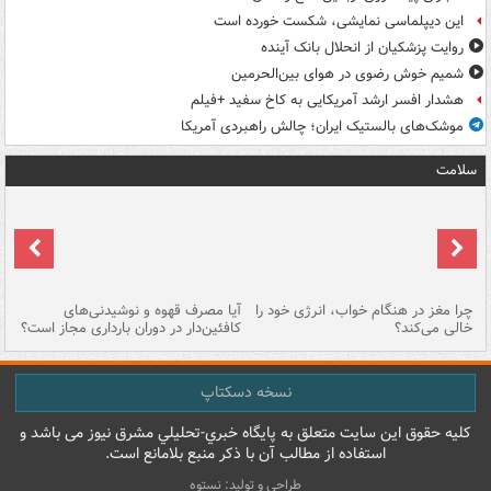
این دیپلماسی نمایشی، شکست خورده است
روایت پزشکیان از انحلال بانک آینده
شمیم خوش رضوی در هوای بین‌الحرمین
هشدار افسر ارشد آمریکایی به کاخ سفید +فیلم
موشک‌های بالستیک ایران؛ چالش راهبردی آمریکا
سلامت
ت
چرا مغز در هنگام خواب، انرژی خود را
آیا مصرف قهوه و نوشیدنی‌های
چر
خالی می‌کند؟
کافئین‌دار در دوران بارداری مجاز است؟
می
نسخه دسکتاپ
کليه حقوق اين سايت متعلق به پایگاه خبري-تحليلي مشرق نيوز می باشد و
استفاده از مطالب آن با ذکر منبع بلامانع است.
طراحی و تولید: نستوه