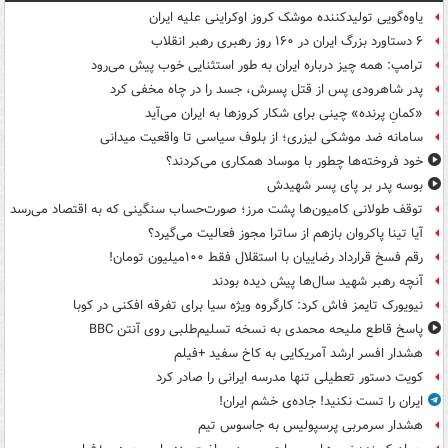
یاوه‌گویی تولیدکننده موشک کروز اوکراینی علیه ایران
۶ دستاورد بزرگ ایران در ۱۶۰ روز رهبری رهبر انقلاب
ترامپ: همه چیز درباره ایران به طور استثنایی خوب پیش می‌رود
پدر شاهرودی پس از قتل پسرش، جسد را در چاه مخفی کرد
«کمانِ پرنده» چینی برای شکار کروزها به ایران می‌آید
سامانه ضد موشکی لیزری؛ از بلوف سیاسی تا واقعیت میدانی
خود فروخته‌ها چطور با موساد همکاری می‌کردند؟
بوسه‌ پدر بر پای پسر شهیدش
توقف طولانی کامیون‌ها پشت مرز؛ صورت‌حساب سنگینی که به اقتصاد می‌رسد
آیا تینا پاکروان بازهم از ساترا مجوز فعالیت می‌گیرد؟
رقم فسخ قرارداد رضاییان با استقلال فقط ۱۰۰میلیون تومان!
آنچه رهبر شهید سال‌ها پیش دیده بودند
نیویورک تایمز فاش کرد: کارگروه ویژه سیا برای تفرقه افکنی در کوبا
پاسخ قاطع ملیحه محمدی به نسخه تسلیم‌طلبی روی آنتن BBC
هشدار افسر ارشد آمریکایی به کاخ سفید +فیلم
کویت دستور تعطیلی تنها مدرسه ایرانی را صادر کرد
ایران را تست نکنید! جاده‌ی خشم ایران!
هشدار سرمربی پرسپولیس به جاسوس تیم