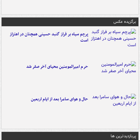
برگزیده عکس
پرچم سیاه بر فراز گنبد حسینی همچنان در اهتزاز
است
حرم امیرالمومنین محیای آخر صفر شد
حال و هوای سامرا بعد از ایام اربعین
پربازدیدترین ها