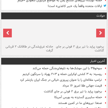
حمله کوبنده نیروهای مسلح یمن به مواضع مزدوران سعودی +فیلم
ایالات متحده واقعاً یک «ببر کاغذی» است!
حوادث
برخورد پراید با تیر برق ۲ فوتی بر جای
حادثه غرق‌شدگی در طاقانک ۲ قربانی
پد
گذاشت
گرفت
جس
آخرین اخبار
سوخو۳۵ با این موشک‌ها به ناوهای‌جنگی حمله می‌کند
روسیه: به ۳ کشتی اوکراین حمله و ۲۰۳ پهپاد را سرنگون کردیم
ترامپ مقاله‌ای را با عنوان پیروزی خیالی در جنگ ایران بازنشر کرد
قیمت جهانی طلا امروز ۱۶ مرداد
برخورد پراید با تیر برق ۲ فوتی بر جای گذاشت
حمله سایبری گسترده به بورس آمریکا
صنعا: نیروهای ما در کمین‌ هستند