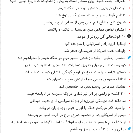
تلگراف: جنگ علیه ایران ممکن است به یکی از اشتباهات تاریخ تبدیل شود
ثبت تاریخی‌ترین کاهش تردد در تنگه هرمز
تنظیم قولنامه برای اسناد سبزرنگ ممنوع شد
شروع تلخ مدافع تیم ملی پس از جدایی از پرسپولیس
امضای توافق دفاعی بین عربستان، ترکیه و پاکستان
۱۰ خوشحالی گل زودتر از موعد
ایتالیا خرید رادار اسرائیلی را متوقف کرد
واردات نفت آمریکا از عربستان صفر شد
محسن رضایی: اجازه باز شدن مسیر دوم در تنگه هرمز را نخواهیم داد
درخواست عامری برای تعویق عملیات انتقام‌جویانه علیه عربستان
دستور ترامپ برای تحقیق درباره چگونگی افشای کمبود تسلیحات
ائتلاف سعودی مدعی حمله ارتش یمن به نجران شد
هشدار سرمربی پرسپولیس به جاسوس تیم
۲۲ کشته و زخمی بر اثر تیراندازی در یک مدرسه در تایلند+ فیلم
سامانه ضد موشکی لیزری؛ از بلوف سیاسی تا واقعیت میدانی
ترامپ: فکر می‌کنم جنگ با ایران خیلی زود پایان می‌یابد
نیمی از آمریکایی‌ها از تشدید هرج‌ومرج در غرب آسیا می‌ترسند
از حذف نام همسر تا تغییر نام خانوادگی؛ اما و اگرهای تعویض شناسنامه
نمایی زیبا از تنگه کریان جزیره قشم