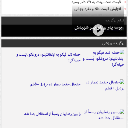
قیمت نفت برنت به ۷۹ دلار رسید
افزایش قیمت طلا و نقره جهانی
فیلم برگزیده
بوسه‌ پدر بر پای پسر شهیدش
برگزیده ورزشی
حمله تند فیگو به اینفانتینو: دروغگو، پَست‌ و
حیله‌گر!
جنجال جدید نیمار در برزیل +فیلم
رامین رضاییان رسماً از استقلال جدا شد