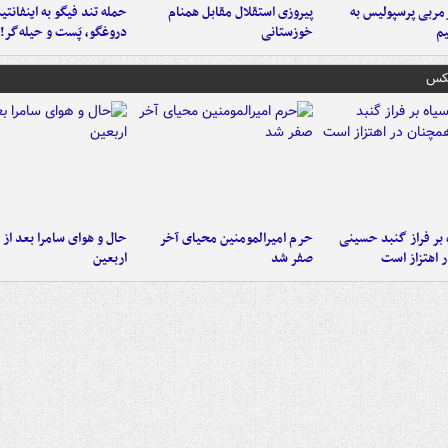
ربی پرسپولیس به
پیروزی استقلال مقابل همنام
حمله تند فیگو به اینفانتین
م
خوزستانی
دروغگو، پَست‌ و حیله‌گر!
عکس
 بر فراز گنبد حسینی
حرم امیرالمومنین محیای آخر
حال و هوای سامرا بعد از ا
 اهتزاز است
صفر شد
اربعین