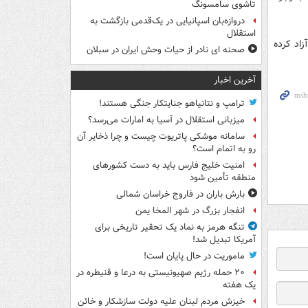
تاشوی سامسونگ
دروازه‌بان اسپانیایی در یک‌قدمی بازگشت به
استقلال
اد کرده
صحنه ای نادر از حیات وحش ایران در سبلان
آخرین اخبار
ترامپ و نتانیاهو جنایتکار جنگی هستند!
میزبانی استقلال در آسیا به امارات می‌رسد؟
سامانه موشکی پاتریوت چیست و چرا ذخایر آن
رو به اتمام است؟
امنیت خلیج فارس باید به دست کشورهای
منطقه تأمین شود
بارش باران در فاروج خراسان شمالی
انفجار بزرگ در شهر المخا یمن
تنگه هرمز به نماد یک تحقیر تاریخی برای
آمریکا تبدیل شد!
ماموریت در حال پایان است!
۲۰ حمله رژیم صهیونیستی به درعا و قنیطره در
یک هفته
خیزش مردم لبنان علیه دولت سازشکار و خائن