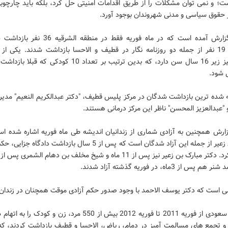
؛ و نمی توان مشکلات را از طریق اقدامات امنیتی حل کرد، بلکه باید چارچوبی
 حقوق سیاسی و مدنی شهروندان بوجود آورد.
در این گزارش آمده است که در ماه فوریه فقط در منطقه ا
همچنین 19 نفر از جمله دو روزنامه نگار در قطیف و الاحسا بازداشت شدند. یکی از
شدگان نیز زیر 16 سال سن دارد، که بدین ترتیب بر تعداد 10 کودکی ک
 شود.
 شده ترین بازداشت شدگان در مرکز پلیس قطیف، "دکتر عبدالکریم النعیم" مدیر 
و "عبدالعزیز المحسن" ناظر این مرکز درمانی هستند.
زارش همچنین به آزادی شماری از زندانیان اندیشه طی ماه فوریه اشاره شده اس
سعید بن زعیر از جمله این آزاد شدگان است که پس از 5 سال بازداشت دادگاه 
س از 3ماه، در فوریه گذشته آزاد شدند.
لی است که دکتر یوسف الاحمد با وجود صدور حکم آزادی موقت همچنان در زندان
مسئولان سعودی از فوریه 2011 تا فوریه 2012 بیش از 550 مرد، زن و کودک
و تجمع های مسالمت آمیز در دمام، ریاض، الاحسا و قطیف بازداشت کردند، که 