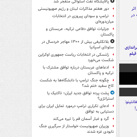
پالایشگاه نفت اسلواکی منفجر شد
دور هفتم مذاکرات لبنان و رژیم صهیونیستی
ترامپ و سودای پیروزی در انتخابات
میان‌دوره‌ای
جزئیات توافق دفاعی ترکیه، عربستان و
پاکستان
بلاتکلیفی بیش از ۱۳۰۰ مهاجر خردسال در
یراندازی
سئوتای اسپانیا
فیلم
زلنسکی در انتخابات ریاست جمهوری اوکراین
شکست می‌خورد
ادعاهای عربستان درباره توافق مشترک با
ترکیه و پاکستان
چگونه جنگ ترامپ با دانشگاه‌ها به شکست
کاخ سفید ختم شد؟
پشت پرده توافق جدید ایران؛ تاکتیک یا
استراتژی؟
ادعای تکراری ترامپ درمورد تمایل ایران برای
دستیابی به توافق
گرد و غبار آسمان قم را تیره می‌کند
وزیران صهیونیست خواستار از سرگیری جنگ
نابودی غزه شدند