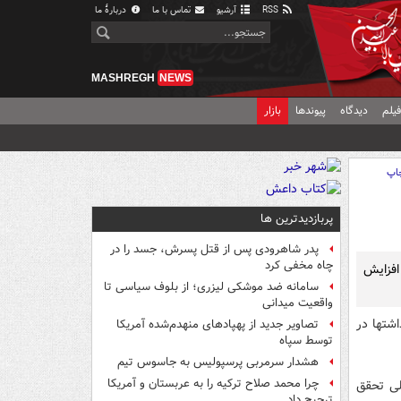
RSS
آرشیو
تماس با ما
دربارهٔ ما
MASHREGH
NEWS
یلم
دیدگاه
پیوندها
بازار
اپ
پربازدیدترین ها
پدر شاهرودی پس از قتل پسرش، جسد را در
چاه مخفی کرد
افزایش
سامانه ضد موشکی لیزری؛ از بلوف سیاسی تا
واقعیت میدانی
اشتها در
تصاویر جدید از پهپادهای منهدم‌شده آمریکا
توسط سپاه
هشدار سرمربی پرسپولیس به جاسوس تیم
چرا محمد صلاح ترکیه را به عربستان و آمریکا
لی تحقق
ترجیح داد