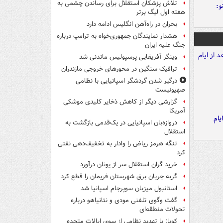
تلاش پزشکان استقلال برای رساندن چشمی به
و:
هفته اول لیگ برتر
بحران در راه‌آهن انگلیس ادامه دارد
هشدار نمایندگان جمهوری‌خواه به ترامپ درباره
جنگ علیه ایران
وینگر آفریقایی پرسپولیس ماندنی شد
ترافیک سنگین در محورهای خروجی مازندران
درگیر شدن گردشگر اسپانیایی با نظامی
صهیونیست
گزارشی دیگر از کاهش ذخایر کلیدی موشکی
آمریکا
یام
دروازه‌بان اسپانیایی در یک‌قدمی بازگشت به
استقلال
تنگه هرمز ریاض را وادار به تخفیف‌دهی نفتی
کرد
خرید گران استقلال سر از یونان درآورد
گربه جریان برق شهرستان فریمان را قطع کرد
استانبول میزبان سوپرجام اسپانیا شد
گفت وگوی تلفنی مودی و نتانیاهو درباره
تحولات منطقه‌ای
کوبا: با تهدید نظامی از سوی ایالات متحده