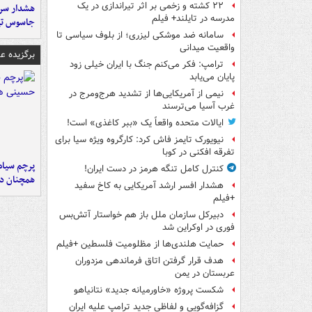
۲۲ کشته و زخمی بر اثر تیراندازی در یک
هشدار سرم
مدرسه در تایلند+ فیلم
جاسوس تی
سامانه ضد موشکی لیزری؛ از بلوف سیاسی تا
واقعیت میدانی
برگزیده 
ترامپ: فکر می‌کنم جنگ با ایران خیلی زود
پایان می‌یابد
نیمی از آمریکایی‌ها از تشدید هرج‌ومرج در
غرب آسیا می‌ترسند
ایالات متحده واقعاً یک «ببر کاغذی» است!
نیویورک تایمز فاش کرد: کارگروه ویژه سیا برای
تفرقه افکنی در کوبا
پرچم سیاه
کنترل کامل تنگه هرمز در دست ایران!
همچنان در
هشدار افسر ارشد آمریکایی به کاخ سفید
+فیلم
دبیرکل سازمان ملل باز هم خواستار آتش‌بس
فوری در اوکراین شد
حمایت هلندی‌ها از مظلومیت فلسطین +فیلم
هدف قرار گرفتن اتاق‌ فرماندهی مزدوران
عربستان در یمن
شکست پروژه «خاورمیانه جدید» نتانیاهو
گزافه‌گویی و لفاظی جدید ترامپ علیه ایران