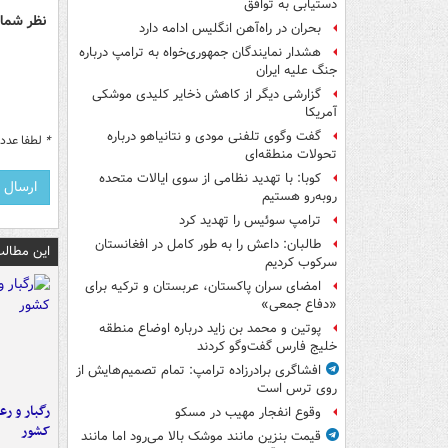
دستیابی به توافق
نظر شما 
بحران در راه‌آهن انگلیس ادامه دارد
هشدار نمایندگان جمهوری‌خواه به ترامپ درباره
جنگ علیه ایران
گزارشی دیگر از کاهش ذخایر کلیدی موشکی
آمریکا
گفت وگوی تلفنی مودی و نتانیاهو درباره
*
لطفا عدد م
تحولات منطقه‌ای
کوبا: با تهدید نظامی از سوی ایالات متحده
روبه‌رو هستیم
ترامپ سوئیس را تهدید کرد
طالبان: داعش را به طور کامل در افغانستان
این مطالب
سرکوب کردیم
امضای سران پاکستان، عربستان و ترکیه برای
«دفاع جمعی»
پوتین و محمد بن زاید درباره اوضاع منطقه
خلیج فارس گفت‌وگو کردند
افشاگری برادرزاده ترامپ: تمام تصمیم‌هایش از
روی ترس است
رگبار و رع
وقوع انفجار مهیب در مسکو
کشور
قیمت بنزین مانند موشک بالا می‌رود اما مانند