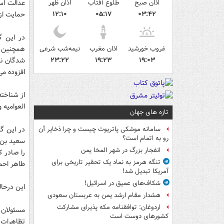
اذان صبح
طلوع آفتاب
اذان ظهر
عدالت است
۰۳:۴۲
۰۵:۱۷
۱۲:۱۰
حمایت از
غروب خورشید
اذان مغرب
نیمه‌شب شرعی
۲۳:۲۲
۱۹:۲۳
۱۹:۰۳
افزوده می
از شناخته
العوامیه 
تازه های جهان
در این گ
سامانه موشکی پاتریوت چیست و چرا ذخایر آن
رو به اتمام است؟
انفجار بزرگ در شهر المخا یمن
تنگه هرمز به نماد یک تحقیر تاریخی برای
طاهر احمد شنر هم پ
آمریکا تبدیل شد!
شکاف‌های عمیق در اسرائیل!
این درحا
هشدار مقام ارشد یمن به عربستان سعودی
اردوغان: توافقنامه مکه پذیرای مشارکت
کشورهای دوست است
تظاهرات 