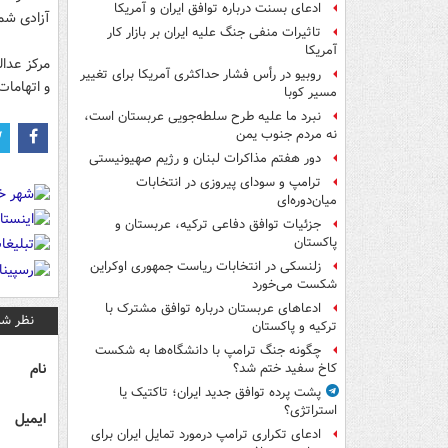
ادعای بسنت درباره توافق ایران و آمریکا
آزادی شماری از آنها
تاثیرات منفی جنگ علیه ایران بر بازار کار
آمریکا
مرکز عدا
روبیو در رأس فشار حداکثری آمریکا برای تغییر
و اتهامات
مسیر کوبا
نبرد ما علیه طرح سلطه‌جویی عربستان است،
نه مردم جنوب یمن
دور هفتم مذاکرات لبنان و رژیم صهیونیستی
ترامپ و سودای پیروزی در انتخابات
میان‌دوره‌ای
جزئیات توافق دفاعی ترکیه، عربستان و
پاکستان
زلنسکی در انتخابات ریاست جمهوری اوکراین
شکست می‌خورد
ادعاهای عربستان درباره توافق مشترک با
نظر شم
ترکیه و پاکستان
چگونه جنگ ترامپ با دانشگاه‌ها به شکست
نام
کاخ سفید ختم شد؟
پشت پرده توافق جدید ایران؛ تاکتیک یا
استراتژی؟
ایمیل
ادعای تکراری ترامپ درمورد تمایل ایران برای