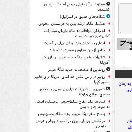
معترضان آرژانتینی پرچم آمریکا را پایین
کشیدند
شکاف‌های عمیق در اسرائیل!
هشدار مقام ارشد یمن به عربستان سعودی
اردوغان: توافقنامه مکه پذیرای مشارکت
کشورهای دوست است
ادعای بسنت درباره توافق ایران و آمریکا
نتایج آزمون مدارس سمپاد اعلام شد
تاثیرات منفی جنگ علیه ایران بر بازار کار
آمریکا
رونمایی از مختصات جدید تنگۀ هرمز
روبیو در رأس فشار حداکثری آمریکا برای تغییر
مسیر کوبا
تصویری از تمرینات ترابزون اسپور با حضور
ساویچ، صلاح و اونانا
نبرد ما علیه طرح سلطه‌جویی عربستان است،
نه مردم جنوب یمن
پاسخ منفی یک لژیونر به باشگاه پرسپولیس
مان
درخشش جوانان ایران در المپیاد جهانی هوش
مصنوعی
وق