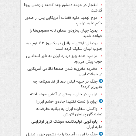
انفجار در حومه دمشق چند کشته و زخمی برجا
گذاشت
موج تهدید علیه قضات آمریکایی پس از صدور
حکم علیه ترامپ
یمن: جهان به‌زودی صدای ناله سعودی‌ها را
خواهد شنید
یونیفل: ارتش اسرائیل در یک روز ۱۱۳ توپ به
جنوب لبنان شلیک کرده است
ترامپ: همه چیز درباره ایران به طور استثنایی
خوب پیش می‌رود
«ضربه مغزی» شدن صدها نظامی آمریکایی
در حملات ایران
جنگ در جبهه لبنان بعد از تفاهم‌نامه چه
تغییری کرده؟
ترامپ در حال سوختن در آتشی خودساخته
ایران را تست نکنید! جاده‌ی خشم ایران!
واکنش سفارت ایران به بیانیه مغرضانه
نمایندگان پارلمان اتریش
یاوه‌گویی تولیدکننده موشک کروز اوکراینی
علیه ایران
جنگ با ایران، آمریکا را به دشمن جهان تبدیل