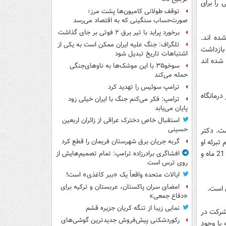
 را برای
توقف طولانی کامیون‌ها پشت مرز؛
صورت‌حساب سنگینی که به اقتصاد می‌رسد
برخورد پراید با تیر برق ۲ فوتی بر جای گذاشت
لشرقیه 36 نفر بازداشت شده اند.
تلگراف: جنگ علیه ایران ممکن است به یکی از
 بازداشت
اشتباهات تاریخ تبدیل شود
ه قبلا بازداشت شده اند
سوخو۳۵ با این موشک‌ها به ناوهای‌جنگی
حمله می‌کند
ترامپ سوئیس را تهدید کرد
درمانگاه
ترامپ: فکر می‌کنم جنگ با ایران خیلی زود
پایان می‌یابد
استقبال خاص دخترک عراقی از زائران اربعین
حسینی
ت. دکتر
جزایی، حکم تبرئه او
گربه جریان برق شهرستان فریمان را قطع کرد
را صادر کرد. دکتر مبارک بن زعیر نیز پس از 11 ماه و شیخ مخلف بن دهام الشمری پس از 21 ماه و
افشاگری برادرزاده ترامپ: تمام تصمیم‌هایش از
روی ترس است
ایالات متحده واقعاً یک «ببر کاغذی» است!
امضای سران پاکستان، عربستان و ترکیه برای
 است.
«دفاع جمعی»
نمایی زیبا از تنگه کریان جزیره قشم
 را به اتهام شرکت در
رکوردشکنی پیش‌فروش جدیدترین گوشی‌های
با وجود