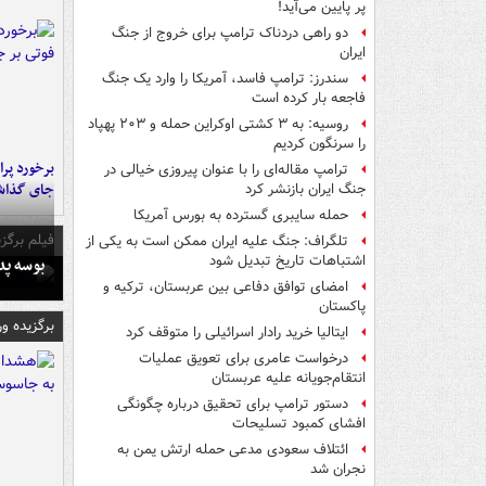
پر پایین می‌آید!
دو راهی دردناک ترامپ برای خروج از جنگ
ایران
سندرز: ترامپ فاسد، آمریکا را وارد یک جنگ
فاجعه بار کرده است
روسیه: به ۳ کشتی اوکراین حمله و ۲۰۳ پهپاد
را سرنگون کردیم
ترامپ مقاله‌ای را با عنوان پیروزی خیالی در
جای گذا
جنگ ایران بازنشر کرد
حمله سایبری گسترده به بورس آمریکا
فیلم برگزی
تلگراف: جنگ علیه ایران ممکن است به یکی از
اشتباهات تاریخ تبدیل شود
بوسه‌ پ
امضای توافق دفاعی بین عربستان، ترکیه و
پاکستان
برگزیده و
ایتالیا خرید رادار اسرائیلی را متوقف کرد
درخواست عامری برای تعویق عملیات
انتقام‌جویانه علیه عربستان
دستور ترامپ برای تحقیق درباره چگونگی
افشای کمبود تسلیحات
ائتلاف سعودی مدعی حمله ارتش یمن به
نجران شد