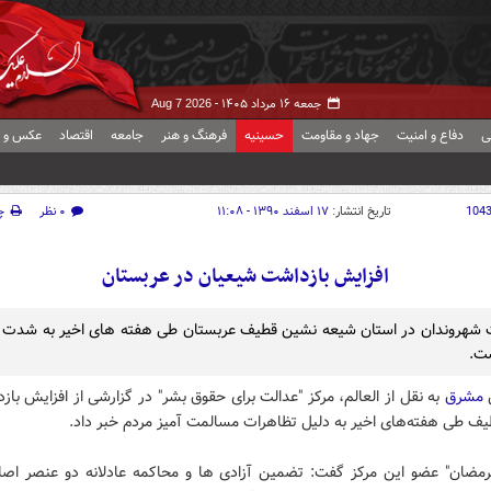
جمعه ۱۶ مرداد ۱۴۰۵ -
Aug 7 2026
ی
دفاع و امنیت
جهاد و مقاومت
حسینیه
فرهنگ و هنر
جامعه
اقتصاد
عکس و ف
104
تاریخ انتشار:
۱۷ اسفند ۱۳۹۰ - ۱۱:۰۸
۰ نظر
چ
افزایش بازداشت شیعیان در عربستان
 شهروندان در استان شیعه نشین قطیف عربستان طی هفته های اخیر به شدت 
ست.
ش
مشرق
به نقل از العالم، مرکز "عدالت برای حقوق بشر" در گزارشی از افزایش بازد
یف طی هفته‌های اخیر به دلیل تظاهرات مسالمت آمیز مردم خبر داد.
رمضان" عضو این مرکز گفت: تضمین آزادی ها و محاکمه عادلانه دو عنصر اص