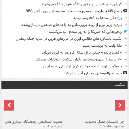
کریدورهای شمالی و جنوبی تنگه هرمز حذف می‌شوند
پاسخ قاطع ملیحه محمدی به نسخه تسلیم‌طلبی روی آنتن BBC
پرشدگی سدها به ۵۸درصد رسید
بازدید وزیر نیرو از روند برق‌رسانی به واحدهای صنعتی بازسازی‌شده
زنجیرهایی که آمریکا را به زیر سطح آب می‌کشند!
تثبیت دستاوردهای نظامی ایران در مرزهای غربی در سایه جنگ رمضان
دانا وایت به بن‌بست رسید
«کمانِ پرنده» چینی برای شکار کروزها به ایران می‌آید
۷۰ درصد از صهیونیست‌ها نگران سلامت انتخابات هستند
یاوه‌گویی تولیدکننده موشک کروز اوکراینی علیه ایران
حرم امیرالمومنین محیای آخر صفر شد
سلامت
ی
چرا تابستان فصل محبوب
اهمیت تشخیص زودهنگام بیماری‌های
نا
میکروب‌هاست؟
دریچه‌ای قلب
عو