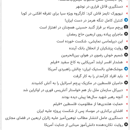
دستگیری قاتل فراری در نوشهر
نیویورک تایمز فاش کرد: کارگروه ویژه سیا برای تفرقه افکنی در کوبا
کنترل کامل تنگه هرمز در دست ایران!
پرچم سیاه بر فراز گنبد حسینی همچنان در اهتزاز است
ماجرای پیاده روی اربعین حاج رمضان
این دیپلماسی نمایشی، شکست خورده است
روایت پزشکیان از انحلال بانک آینده
شمیم خوش رضوی در هوای بین‌الحرمین
هشدار افسر ارشد آمریکایی به کاخ سفید +فیلم
موشک‌های بالستیک ایران؛ چالش راهبردی آمریکا
باید افراد کارآمدتر را به کار گرفت
حامیان فلسطین در مکزیک پرچم اسرائیل را به آتش کشیدند
دبیرکل سازمان ملل باز هم خواستار آتش‌بس فوری در اوکراین شد
آنچه رهبر شهید سال‌ها پیش دیده بودند
حمایت هلندی‌ها از مظلومیت فلسطین +فیلم
افشای برکناری در موساد پس از شکست پروژه علیه ایران
دستگیری عامل انتشار مطالب توهین‌آمیز علیه زائران اربعین در فضای مجازی
روایت تکان‌دهنده دانش‌آموز مینابی از جنایت آمریکا