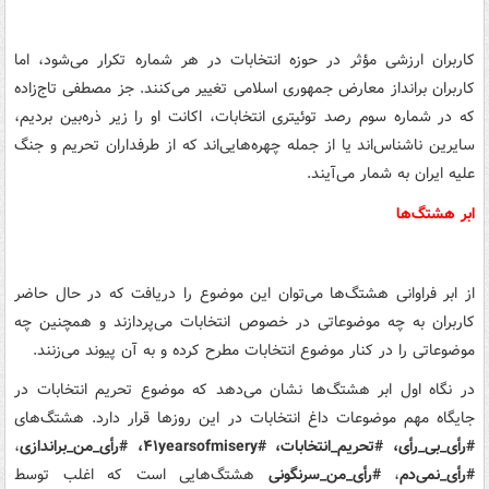
کاربران ارزشی مؤثر در حوزه انتخابات در هر شماره تکرار می‌شود، اما
کاربران برانداز معارض جمهوری اسلامی تغییر می‌کنند. جز مصطفی تاج‌زاده
که در شماره سوم رصد توئیتری انتخابات، اکانت او را زیر ذره‌بین بردیم،
سایرین ناشناس‌اند یا از جمله چهره‌هایی‌اند که از طرفداران تحریم و جنگ
علیه ایران به شمار می‌آیند.
ابر هشتگ‌ها
از ابر فراوانی هشتگ‌ها می‌توان این موضوع را دریافت که در حال حاضر
کاربران به چه موضوعاتی در خصوص انتخابات می‌پردازند و همچنین چه
موضوعاتی را در کنار موضوع انتخابات مطرح کرده و به آن پیوند می‌زنند.
در نگاه اول ابر هشتگ‌ها نشان می‌دهد که موضوع تحریم انتخابات در
جایگاه مهم موضوعات داغ انتخابات در این روزها قرار دارد. هشتگ‌های
#رأی_بی_رأی، #تحریم_انتخابات،
#۴۱yearsofmisery
،
#رأی_من_براندازی
،
#رأی_نمی‌دم
،
#رأی_من_سرنگونی
هشتگ‌هایی است که اغلب توسط