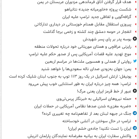
هدف قرار گرفتن اتاق‌ فرماندهی مزدوران عربستان در یمن
شکست پروژه «خاورمیانه جدید» نتانیاهو
گزافه‌گویی و لفاظی جدید ترامپ علیه ایران
پیروزی استقلال مقابل همنام خوزستانی در دیداری تدارکاتی
انفجار در حومه دمشق چند کشته و زخمی برجا گذاشت
بوسه‌ پدر بر پای پسر شهیدش
رایزنی عراقچی و همتای موریتانی خود درباره تحولات منطقه
موج تهدید علیه قضات آمریکایی پس از صدور حکم علیه ترامپ
روایتی از همدلی و همسویی ملت‌ها در مراسم اربعین
یمن: جهان به‌زودی صدای ناله سعودی‌ها را خواهد شنید
یونیفل: ارتش اسرائیل در یک روز ۱۱۳ توپ به جنوب لبنان شلیک کرده است
ترامپ: همه چیز درباره ایران به طور استثنایی خوب پیش می‌رود
عبور از خط قرمز ایران یعنی مرگ!
حمله نیروهای اسرائیلی به خبرنگار پرس‌تی‌وی
«ضربه مغزی» شدن صدها نظامی آمریکایی در حملات ایران
جنگ در جبهه لبنان بعد از تفاهم‌نامه چه تغییری کرده؟
ترامپ در حال سوختن در آتشی خودساخته
ایران را تست نکنید! جاده‌ی خشم ایران!
واکنش سفارت ایران به بیانیه مغرضانه نمایندگان پارلمان اتریش