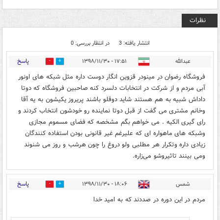
نظرات
انتشار یافته: 3
در انتظار بررسی: 0
پاسخ
عبدالله
۱۷:۵۱ - ۱۳۹۸/۱۱/۳۰
3
17
فروشگاه رضوان در مینودر قزوین انگار دوست داره مثل شبکه های اونور
آبی مردم و از شرکت در انتخابات دلسرد کنه صاحبین فروشگاه که دوتا
داداش شبیه به هم هستند شاید دوقلو باشند پریروز یکیشون به یه آقا
وخانم مشتری می گفت از قبل دوتا نماینده رو خودشون انتخاب کردند و
رای گیری الکیه . می خواهم بگم مشخصه که فضای مسموم مجازی
وشبکه های ماهواره ای که علیرغم غیر قانونی بودن استفاده کنندگان
زیادی داره وتکرار هر مطلبی ولو دروغ را چون هرشب و روز می شنوند
ومی بینند تاثیروشو می‌زاره.
پاسخ
شمس
۱۸:۰۶ - ۱۳۹۸/۱۱/۳۰
1
6
مردم در اين دوره در صددند كه به اميد خدا