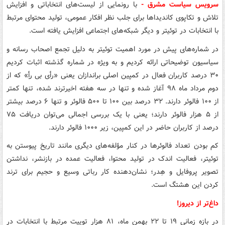
سرویس سیاست مشرق -
با رونمایی از لیست‌های انتخاباتی و افزایش
تلاش و تکاپوی کاندیداها برای جلب نظر افکار عمومی، تولید محتوای مرتبط
با انتخابات در توئیتر و دیگر شبکه‌های اجتماعی افزایش یافته است.
در شماره‌های پیش در مورد اهمیت توئیتر به دلیل تجمع اصحاب رسانه و
سیاسیون توضیحاتی ارائه کردیم و به ویژه در شماره گذشته اثبات کردیم
۳۰ درصد کاربران فعال در کمپین اصلی براندازان یعنی «رأی بی رأِ» که از
دوم مرداد ماه ۹۸ آغاز شده و تنها در سه هفته اخیرترند شده، تنها کمتر
از ۱۰۰ فالوئر دارند. ۳۲ درصد بین ۱۰۰ تا ۵۰۰ فالوئر و تنها ۶ درصد بیشتر
از ۵ هزار فالوئر دارند؛ یعنی با یک بررسی اجمالی می‌توان دریافت ۷۵
درصد از کاربران حاضر در این کمپین، زیر ۱۰۰۰ فالوئر دارند.
کم بودن تعداد فالوئرها در کنار مؤلفه‌های دیگری مانند تاریخ پیوستن به
توئیتر، فعالیت اندک در تولید محتوا، فعالیت عمده در بازنشر، نداشتن
تصویر پروفایل و هِدر؛ نشان‌دهنده کار رباتی وسیع و حجیم برای ترند
کردن این هشتگ است.
داغ‌تر از دیروز!
در بازه زمانی ۱۹ تا ۲۲ بهمن ماه، ۸۱ هزار توییت مرتبط با انتخابات در