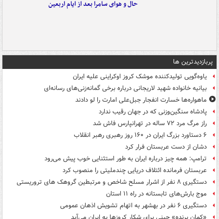
حال و هوای سامرا بعد از ایام اربعین
پربازدیدترین ها
یاوه‌گویی تولیدکننده موشک کروز اوکراینی علیه ایران
بیانیه خانواده شهید لاریجانی درباره برخی گمانه‌زنی‌های رسانه‌ای
ماهواره‌ها خسارت انفجار جبل‌علی امارت را لو دادند
پادشاه سنگین‌وزنی که در جهان رقیب ندارد
راز مرگ مرد ۷۲ ساله در تهرانپارس فاش شد
۶ دستاورد بزرگ ایران در ۱۶۰ روز رهبری رهبر انقلاب
دشان از دست عربستان فرار کرد
ترامپ: همه چیز درباره ایران به طور استثنایی خوب پیش می‌رود
عربستان فرمانده ائتلاف دریایی چندملیتی را منصوب کرد
دستگیری ۸ نفر از اشرار مسلح شاخص و مرتبطین گروهک های تروریستی
موج بارش‌های تابستانه در راه ۱۱ استان
دستگیری ۶ نفر در بهشهر به اتهام تشویش اذهان عمومی
«کمانِ پرنده» چینی برای شکار کروزها به ایران می‌آید