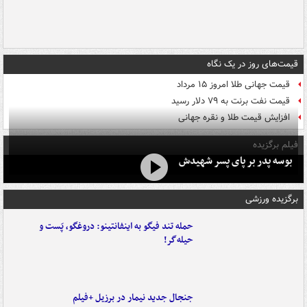
قیمت‌های روز در یک نگاه
قیمت جهانی طلا امروز ۱۵ مرداد
قیمت نفت برنت به ۷۹ دلار رسید
افزایش قیمت طلا و نقره جهانی
فیلم برگزیده
بوسه‌ پدر بر پای پسر شهیدش
برگزیده ورزشی
حمله تند فیگو به اینفانتینو: دروغگو، پَست‌ و
حیله‌گر!
جنجال جدید نیمار در برزیل +فیلم