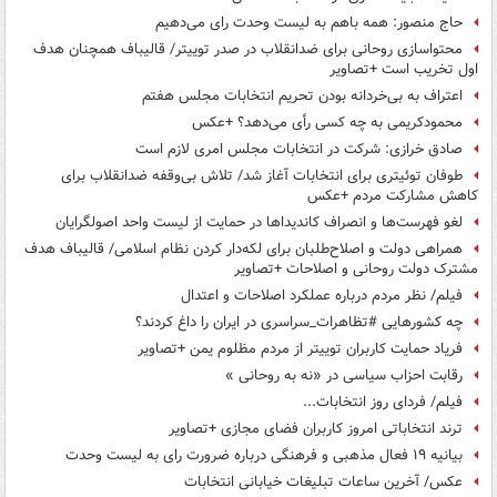
حاج منصور: همه باهم به لیست وحدت رای می‌دهیم
محتواسازی روحانی برای ضدانقلاب در صدر توییتر/ قالیباف همچنان هدف
اول تخریب است +تصاویر
اعتراف به بی‌خردانه بودن تحریم انتخابات مجلس هفتم
محمودکریمی به چه کسی رأی می‌دهد؟ +عکس
صادق خرازی: شرکت در انتخابات مجلس امری لازم است
طوفان توئیتری برای انتخابات آغاز شد/ تلاش بی‌وقفه ضدانقلاب برای
کاهش مشارکت مردم +عکس
لغو فهرست‌ها و انصراف کاندیداها در حمایت از لیست واحد اصولگرایان
همراهی دولت و اصلاح‌طلبان برای لکه‌دار کردن نظام اسلامی/ قالیباف هدف
مشترک دولت روحانی و اصلاحات +تصاویر
فیلم/ نظر مردم درباره عملکرد اصلاحات و اعتدال
چه کشورهایی #تظاهرات_سراسری در ایران را داغ کردند؟
فریاد حمایت کاربران توییتر از مردم مظلوم یمن +تصاویر
رقابت احزاب سیاسی در «نه به روحانی »
فیلم/ فردای روز انتخابات...
ترند انتخاباتی امروز کاربران فضای مجازی +تصاویر
بیانیه ۱۹ فعال مذهبی و فرهنگی درباره ضرورت رای به لیست وحدت
عکس/ آخرین ساعات تبلیغات خیابانی انتخابات