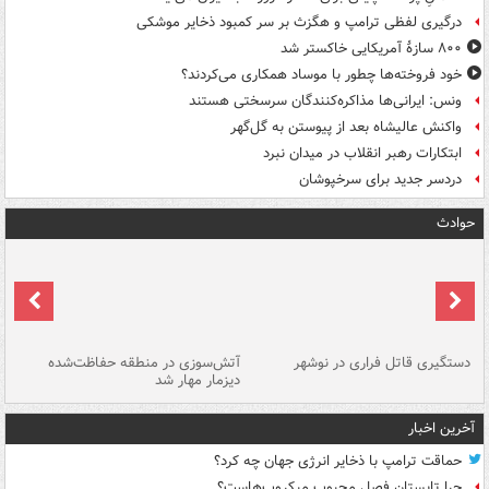
درگیری لفظی ترامپ و هگزث بر سر کمبود ذخایر موشکی
۸۰۰ سازۀ آمریکایی خاکستر شد
خود فروخته‌ها چطور با موساد همکاری می‌کردند؟
ونس: ایرانی‌ها مذاکره‌کنندگان سرسختی هستند
واکنش عالیشاه بعد از پیوستن به گل‌گهر
ابتکارات رهبر انقلاب در میدان نبرد
دردسر جدید برای سرخپوشان
حوادث
دستگیری قاتل فراری در نوشهر
آتش‌سوزی در منطقه حفاظت‌شده
دیزمار مهار شد
مص
آخرین اخبار
حماقت ترامپ با ذخایر انرژی جهان چه کرد؟
چرا تابستان فصل محبوب میکروب‌هاست؟