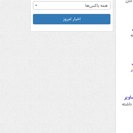
آنان
همه باکس‌ها
اخبار امروز
ه
ز
اویر
 داشته