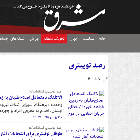
خانه
سیاست
جهان
تحولات منطقه
ورزش
شبکه‌های اجتماع
رصد توییتری
کل اخبار: 6
رصد توییتری انتخابات/۶
الاکلنگ نامتعادل اصلاح‌طلبان به 
وحدت دیرهنگام شورای ائتلاف نیروهای
ایشان، اقدام به معرفی افراد و چهره
۳۰ بهمن ۹۸ - ۱۴:۳۴
رصد توییتری انتخابات/۵
طوفان توئیتری برای انتخابات آغ