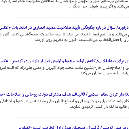
به منتقدان بی‌منطق شورای نگهبان و مهاجمان به مدافعان مقبولیت نظام اشاره کرد. 
می‌کنند و اگر پیروز شوند، جور دیگر...
درآورد/ سؤال درباره چگونگی تأیید صلاحیت مجید انصاری در انتخابات +عکس
می‌نالند و باز هم فضا را تندتر می‌کنند تا علیه حاکمیت عقده‌گشایی کنند. آنان ک
 را فصل‌الخطاب می‌دانستند، اکنون به تحریم روی آوردند.
ی برای ضدانقلاب/ کاهش تولید محتوا و آرامش قبل از طوفان در توییتر + عکس
ی و اصلاح‌طلبان خارج‌نشین مانند محمدجواد اکبرین و مصی علی‌نژاد که البته امرو
ند را به خوبی نمایان می‌کند.
لکه‌دار کردن نظام اسلامی/ قالیباف هدف مشترک دولت روحانی و اصلاحات +تص
اتی است که برای دولت روحانی و اصلاح‌طلبان باقی مانده آنان هر دعوا و اختلافی
قالیباف لکه‌دار کنند، تردیدی ندارند.
 در صدر توییتر/ قالیباف همچنان هدف اول تخریب است +تصاویر