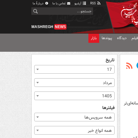
RSS
آرشیو
تماس با ما
دربارهٔ ما
MASHREGH
NEWS
یلم
دیدگاه
پیوندها
بازار
تاریخ
17
مرداد
1405
ه‌ای‌تر
فیلترها
همه سرویس‌ها
همه انواع خبر