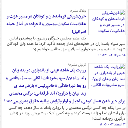
وبلاگ مشرق
خون‌شریکی فرماندهان و کودکان در مسیر عزت و
عقلانیت/ سکوت موسوی و تاجزاده در قبال حمله
اسرائیل!
یک عضو مجلس خبرگان رهبری با پوشیدن لباس
سبز سپاه پاسداران در خطبه‌های نماز جمعه تأکید کرد: ما همه ولیّ کودکان
شهید هستیم و بر خونخواری اسرائیل مهر بطلان خواهیم زد.
۲۵ خرداد ۰۴ - ۱۴:۵۳
گزارش مشرق/
روایت یک شاهد عینی از باندبازی در بند زنان
زندان اوین/ سرو مشروبات الکلی، ماساژ، رقاصی و
روابط غیراخلاقی «خانم‌رئیس» بازهم صدای
زندانیان را درآورد/ آتنا فرقدانی: نرگس محمدی
برای دیر شدن عسل کوهی، آجیل و لوازم‌آرایش بیانیه حقوق بشری می‌دهد!
بر سر اینکه چه کسی نرگس محمدی را با روغن بادام ماساژ دهد، چه کسی
برای ایشان غذا و ژله درست کرده و چه کسی کیک و شیرینی بپزد در زندان
درگیری رخ‌داده است!
۳ اسفند ۰۳ - ۱۶:۰۶