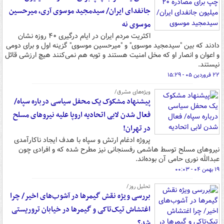
جانفدای ایران/ سیدمجید موسوی آری، میرحسین
موسوی نه
اکثریت مردم ایران در ایام درگیری ۴۰ روزه نشان
دادند که بین "سیدمجید موسوی" و "میرحسین موسوی" گزینه اول و برای دومی
و اعوان و انصار او که مخل امنیت هستند و توبه هم نمی‌کنند هیچ ارزشی قائل
نیستند.
۲۲ فروردین ۰۵ - ۱۵:۲۹
ویژه‌های مشرق/
پیشنهاد مشکوک یک محفل سیاسی درباره سپاه/
فعال شدن لابی اتحادیه اروپا علیه نیروهای مسلح
در تهران!
پروژه ادغام ارتش و سپاه با هدف ایجاد ناکارآمدی
نیروهای مسلح توسط هاشمی رفسنجانی نیز مطرح شده که و افرادی چون
عبدالله نوری حامی آن بوده‌اند.
۱۹ بهمن ۰۴ - ۰۰:۰۳
تحلیل روز/
بررسی ویژه نقش گیمرها در آشوب‌های اخیر/ چرا
اغتشاش تیک‌تاکی و گیمرها در خیابان تروریستی
شد؟