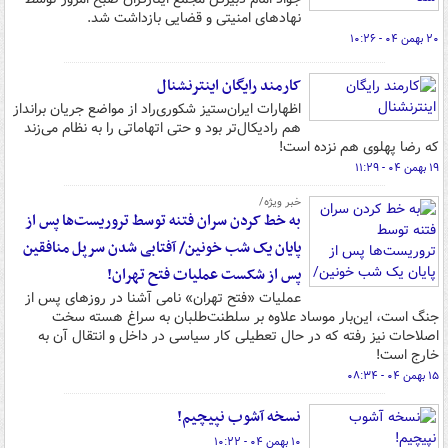
نهادهای امنیتی و قضایی بازداشت شد.
۲۰ بهمن ۰۴ - ۱۰:۲۶
کارمند رایگان اینترنشنال
اظهارات ایران‌ستیز شکوری‌راد از مواضع جریان برانداز
هم رادیکال‌تر بود و حتی اتهاماتی را به نظام می‌زند
که رضا پهلوی هم نزده است!
۱۹ بهمن ۰۴ - ۱۱:۲۹
خبر ویژه/
به خط کردن سران فتنه توسط تروریست‌ها پس از
پایان یک شب خونین/ آفتابی شدن سرپل منافقین
پس از شکست عملیات فتح تهران!
عملیات «فتح تهران» نامی آشنا در روزهای پس از
جنگ است، این‌بار موساد علاوه بر سلطنت‌طلبان به سراغ هسته سخت
اصلاحات نیز رفته که در حال تعطیلی کار سیاسی در داخل و انتقال آن به
خارج است!
۱۵ بهمن ۰۴ - ۰۸:۳۴
نسخه آشوب نپیچیم!
۱۰ بهمن ۰۴ - ۱۰:۲۲