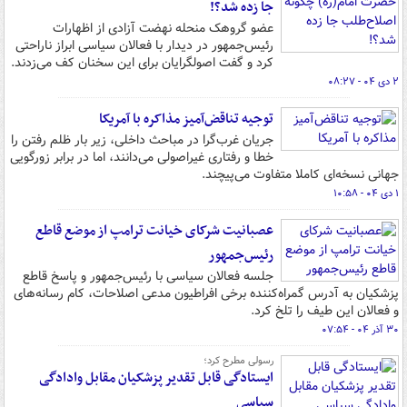
جا زده شد؟!
عضو گروهک منحله نهضت آزادی از اظهارات
رئیس‌جمهور در دیدار با فعالان سیاسی ابراز ناراحتی
کرد و گفت اصولگرایان برای این سخنان کف می‌زدند.
۲ دی ۰۴ - ۰۸:۲۷
توجیه تناقض‌آمیز مذاکره با آمریکا
جریان غرب‌گرا در مباحث داخلی، زیر بار ظلم رفتن را
خطا و رفتاری غیراصولی می‌دانند، اما در برابر زورگویی
جهانی نسخه‌ای کاملا متفاوت می‌پیچند.
۱ دی ۰۴ - ۱۰:۵۸
عصبانیت شرکای خیانت ترامپ از موضع قاطع
رئیس‌جمهور
جلسه فعالان سیاسی با رئیس‌جمهور و پاسخ قاطع
پزشکیان به آدرس گمراه‌کننده برخی افراطیون مدعی اصلاحات، کام رسانه‌های
و فعالان این طیف را تلخ کرد.
۳۰ آذر ۰۴ - ۰۷:۵۴
رسولی مطرح کرد؛
ایستادگی قابل تقدیر پزشکیان مقابل وادادگی
سیاسی