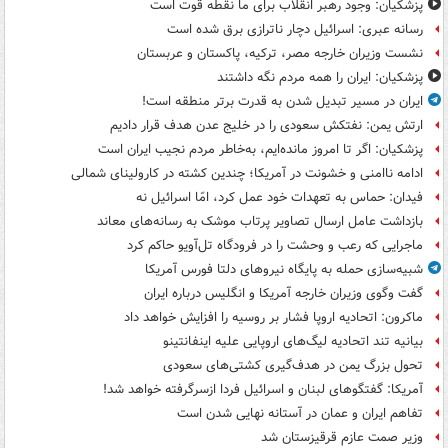
پزشکیان: وجود رهبر انقلاب برای ما نقطه قوت است
رسانه عبری: اسرائیل دچار ناترازی برق شده است
نشست وزیران خارجه مصر، ترکیه، پاکستان و عربستان
پزشکیان: ایران را همه مردم نگه داشتند
ایران در مسیر تبدیل شدن به قدرت برتر منطقه است!
ارتش یمن: نفتکش سعودی را در خلیج عدن هدف قرار دادیم
پزشکیان: اگر تا امروز مانده‌ایم، به‌خاطر مردم نجیب ایران است
ادامه ناامنی و خشونت در آمریکا؛ چندین کشته در کارولینای شمالی
فیدان: حماس به تعهدات خود عمل کرد، امّا اسرائیل نه
بازداشت عامل ارسال تصاویر پرتاب موشک به رسانه‌های معاند
ماجرایی که رعب و وحشت را در فرودگاه تل‌آویو حاکم کرد
شبیه‌سازی حمله به پایگاه نیروهای دلتا فورس آمریکا
گفت وگوی وزیران خارجه آمریکا و انگلیس درباره ایران
ماکرون: اتحادیه اروپا فشار بر روسیه را افزایش خواهد داد
بیانیه تند اتحادیه لیگ‌های اروپایی علیه اینفانتینو
تحول بزرگ یمن در هدف‌گیری کشتی‌های سعودی
آمریکا: گفتگوهای لبنان و اسرائیل فردا ازسرگرفته خواهد شد!
تفاهم ایران و عمان در آستانه نهایی شدن است
وزیر صمت عازم قرقیزستان شد