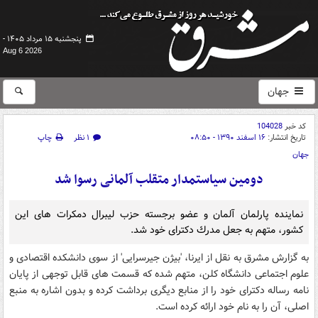
پنجشنبه ۱۵ مرداد ۱۴۰۵ -
Aug 6 2026
جهان
کد خبر
104028
تاریخ انتشار:
۱۶ اسفند ۱۳۹۰ - ۰۸:۵۰
۱ نظر
چاپ
جهان
دومین سیاستمدار متقلب آلمانی رسوا شد
نماینده پارلمان آلمان و عضو برجسته حزب لیبرال دمكرات های این
كشور، متهم به جعل مدرك دكترای خود شد.
به گزارش مشرق به نقل از ایرنا، 'بیژن جیرسرایی' از سوی دانشكده اقتصادی و
علوم اجتماعی دانشگاه كلن، متهم شده كه قسمت های قابل توجهی از پایان
نامه رساله دكترای خود را از منابع دیگری برداشت كرده و بدون اشاره به منبع
اصلی، آن را به نام خود ارائه كرده است.