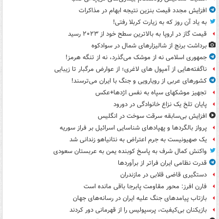
افزایش مجدد قیمت بنزین نتیجه ابهام در مذاکرات
به یاد آن روز که به زیارت کربلا رفتی!
قیمت گاز در اروپا به بالاترین سطح خود از ۲۰۲۳ رسید
برداشت برنج از شالیزارهای شمال در سوادکوه
جمهوری اسلامی نه از موشک می‌گذرد، نه از تنگه هرمز!
ناگفته‌هایی از آمپول های لاغری؛ از عوارض مرگبار تا زیبایی
کشورهای عربی از رویارویی و جنگ با ایران می‌ترسند!
تجهیز موشکهای سپاه به نفس اژدها+عکس
پایان تلخ یک نزاع خانوادگی در دورود
افزایش بی‌سابقه سرقت سوخت در انگلیس
پرواز بالگردها و پهپادهای شناسایی اسرائیل بر فراز سوریه
یک صهیونیست به جرم اعتراض به نتانیاهو زندانی شد
واکنش کمال شرف به پاسخ کوبنده یمن به عربستان سعودی
قدرت نظامی ایران فراتر از برآوردها
دستگیری قاضی قلابی در مازندران
فارن افرز: محور مقاومت پابرجا باقی مانده است
بازتاب پیامدهای جنگ علیه ایران در رسانه‌های جهان
بازیکنان بی‌کیفیت، پرسپولیس را از قهرمانی دور کردند