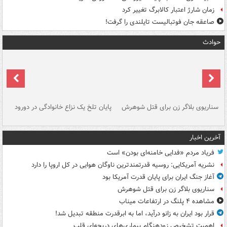
زمان شارژ اعتبار کالابرگ تغییر کرد
صاعقه جان فوتبالیست تایلندی را گرفت!
حوادث
سناریوی بلاگر زن برای قتل شوهرش
پایان تلخ یک نزاع خانوادگی در دورود
و 
آخرین اخبار
فریاد مردم «فدایی خامنه‌ای بودن» است
نشریه آمریکایی: روسیه قدرتمندترین ناوگان هوایی در کل اروپا را دارد
آغاز جنگ ایران برای پایان قدرت آمریکا بود
سناریوی بلاگر زن برای قتل شوهرش
مشاهده ۴ پلنگ در ارتفاعات میناب
قرار بود ایران به زانو درآید، اما به ابرقدرت منطقه تبدیل شد!
اهمیت تشخیص زودهنگام بیماری‌های دریچه‌ای قلب