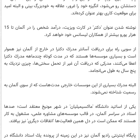
دستشان رو می‌شود، انگیزه‌ خود را غرور، علاقه به خودبزرگ بینی و البته امید
برای موقعیت كاری بهتر عنوان كرده‌اند.
نوشته شدن عنوان 'دكتر' در كارت ویزیت، درآمد شخص را در آلمان تا ‎15
هزار یورو بیشتر از همكاران لیسانس خود خواهد كرد.
از سویی راه برای دریافت آسانتر مدرك دكترا در خارج از آلمان نیز هموار
است و بسیاری موسسه‌ها هستند كه در مدت كوتاه چندماهه مدرك دكترا
اعطا می‌كنند، مدركی كه دریافت آن غیر از تحمل سختی‌ها، چیزی نزدیك به
پنج سال به طول می‌انجامد.
البته مدرك بسیاری از این موسسات خارجی مدت‌هاست كه از سوی آلمان به
رسمیت شناخته نمی‌شوند.
یكی از اساتید دانشگاه 'ماكسیمیلیان' در شهر مونیخ معتقد است؛ صدها
استاد در سراسر آلمان، در قالب موسسه‌های مشاوره علمی، مشغول به كار
هستند كه ممكن است در دل همین فعالیت‌ها 'اتفاقات دیگری' نیز بیافتد.
پایگاه اینترنتی رادیو آلمان نیز در این زمینه از پرونده یك استاد دانشگاه در