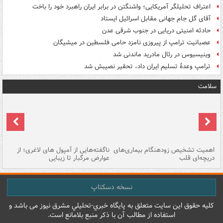
اعتراف تحلیلگر آمریکایی؛ واشنگتن در برابر ایران راهبرد خود را باخت
آقای گل جام جهانی مقابل اسرائیل ایستاد
حادثه امنیتی دریایی در جنوب شرقی عدن
عصبانیت ترامپ از پیروزی نامزد حامی فلسطین در میشیگان
وینیسیوس در رئال مادرید ماندنی شد
ترامپ وعدۀ تسلیم ایران داد، تحقیر نصیبش شد
سلامت
اهمیت تشخیص زودهنگام بیماری‌های
ناگفته‌هایی از آمپول های لاغری؛ از
دریچه‌ای قلب
عوارض مرگبار تا زیبایی
تا
نسخه دسکتاپ
کليه حقوق اين سايت متعلق به پایگاه خبري-تحليلي مشرق نيوز می باشد و
استفاده از مطالب آن با ذکر منبع بلامانع است.