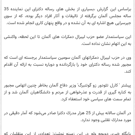
براساس این گزارش ،بسیاری از بخش های رساله دكترای این نماینده 35
ساله مجلس آلمان برگرفته از تالیفات و آثار افراد دیگر بوده، كه از سوی
جیرسرایی هیچ اشاره ای به آن نشده و در واقع پنهان كاری انجام شده است.
این سیاستمدار عضو حزب لیبرال دمكرات های آلمان تا این لحظه، واكنشی
به این اتهام نشان نداده است.
وی در حزب لیبرال دمكراتهای آلمان سومین سیاستمدار برجسته ای است كه
مجبور شده رساله دكترای خود را بازگردانده و دوباره نسبت به ارائه آن اقدام
كند.
پیشتر ' كارل تئودور زو گوتنبرگ' وزیر دفاع آلمان بخاطر چنین اتهامی مجبور
به كناره گیری از قدرت و عذرخواهی از مردم و دانشگاهیان آلمان شد و از
تمام سمت های سیاسی خود استعفاء كرد.
در آلمان سالانه بیش از ‎25 هزار مدرك دكترا صادر می‌شود كه آمار دقیقی در
مورد مدارك تقلبی وجود ندارد.
پایگاه خبری دویچه وله در این زمینه نوشت: تعدادی از این متقلبان كه