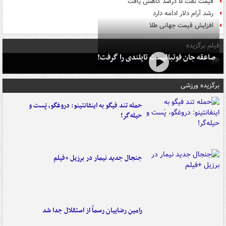
قیمت نفت ۵ درصد کاهش یافت
رشد آرام دلار ادامه دارد
افزایش قیمت جهانی طلا
فیلم برگزیده
صاعقه جان فوتبالیست تایلندی را گرفت!
برگزیده ورزشی
حمله تند فیگو به اینفانتینو: دروغگو، پَست‌ و
حیله‌گر!
جنجال جدید نیمار در برزیل +فیلم
رامین رضاییان رسماً از استقلال جدا شد