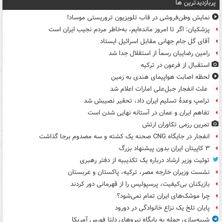
پربازدیدترین ها
نمایش وطن‌فروشی در قاب تلویزیون تروریستی موساد!
پزشکیان: اگر تا امروز مانده‌ایم، به‌خاطر مردم نجیب ایران است
آقای گل جام جهانی مقابل اسرائیل ایستاد
رامین رضاییان رسماً از استقلال جدا شد
استقبال از فرعون در ترکیه
لحظه اصابت هواپیمای هندی به زمین
علت انفجار جبل‌علی امارات اعلام شد
ترامپ وعدۀ تسلیم ایران داد، تحقیر نصیبش شد
تفاهم ایران و عمان در آستانه نهایی شدن است
تمرین رزمی تکاوران ارتش
انفجار در جایگاه CNG صحنه یک کشته و سه مصدوم برجا گذاشت
۳ کاپیتان ایران بدون پیشنهاد بزرگ
توئیت وزیر ارشاد درباره یک تکذیبیه از دفتر رهبری
نشست وزیران خارجه مصر، ترکیه، پاکستان و عربستان
بازیکنان بی‌کیفیت، پرسپولیس را از قهرمانی دور کردند
چرا موشک‌های ایران تمام نمی‌شود؟
پایان تلخ یک نزاع خانوادگی در دورود
شبیه‌سازی حمله به پایگاه نیروهای دلتا فورس آمریکا