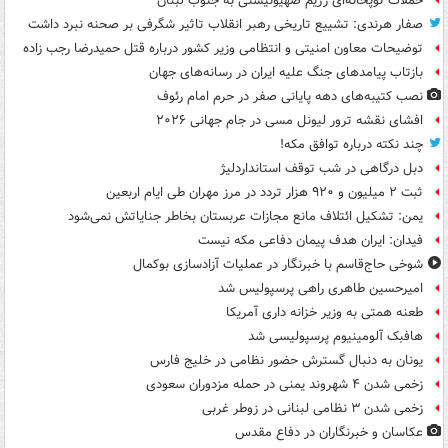
حملات توپخانه‌ای رژیم صهیونیستی به جنوب لبنان
صفار هرندی: تشییع تاریخی رهبر انقلاب تاثیر شگرفی بر صحنه نبرد داشت
توضیحات معاون امنیتی و انتظامی وزیر کشور درباره قتل حمیدرضا رجب زاده
بازتاب پیامدهای جنگ علیه ایران در رسانه‌های جهان
نصب کتیبه‌های دهه پایانی صفر در حرم امام رئوف
افشای نقشه ترور لیونل مسی در جام جهانی ۲۰۲۶
چند نکته درباره توافق مکه!
دبل درگاهی در شب توقف استانداردلیژ
ثبت ۲ میلیون و ۹۲۰ هزار تردد در مرز مهران طی ایام اربعین
یمن: تشکیل ائتلاف مانع مجازات عربستان بخاطر جنایاتش نمی‌شود
فیدان: ایران هدف پیمان دفاعی مکه نیست
شوخی حاج‌قاسم با خبرنگار در عملیات آزادسازی بوکمال
امیرحسین طاهری راهی پرسپولیس شد
طعنه همتی به وزیر خزانه داری آمریکا
هافبک آلومینیوم پرسپولیسی شد
یونان به دنبال گسترش حضور نظامی در خلیج فارس
زخمی شدن ۴ شهروند یمنی در حمله مزدوران سعودی
زخمی شدن ۳ نظامی لبنانی در زوطر غربی
عکاسان و خبرنگاران در دفاع مقدس