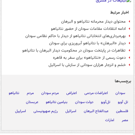
اخبار مرتبط
محتوای دیدار محرمانه نتانیاهو و البرهان
ادامه انتقادات مقامات سودان از حضور نتانیاهو
بهره‌برداری‌های انتخاباتی نتانیاهو از دیدار با حاکم نظامی سودان
دیدار «البرهان» با نتانیاهو آبروریزی برای سودان
تظاهرات در پایتخت سودان در محکومیت دیدار البرهان با نتانیاهو
دعوت رسمی از «نتانیاهو» برای سفر به قاهره
خشم و انزجار هزاران سودانی از سازش با اسرائیل
برچسب‌ها
سودان
اعتراضات مردمی
اعتراض
مردم سودان
مردم
نتانیاهو
تل آویو
تل‌آویو
دولت سودان
بنیامین نتانیاهو
عربستان
فلسطین
عبدالفتاح البرهان
اسرائیل
رژیم صهیونیستی
اسراییل
مصر
امارات