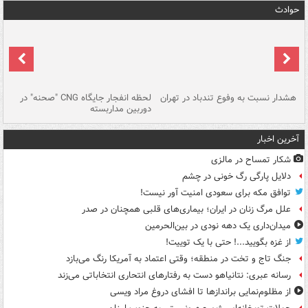
حوادث
ای
هشدار نسبت به وفوع تندباد در تهران
لحظه انفجار جایگاه CNG "صحنه" در
دس
دوربین مداربسته
ات
آخرین اخبار
شکار تمساح در مالزی
دلایل پارگی رگ خونی در چشم
توافق مکه برای سعودی امنیت آور نیست!
علل مرگ زنان در ایران؛ بیماری‌های قلبی همچنان در صدر
میدان‌داری یک دهه نودی در بین‌الحرمین
از غزه بگویید...! حتی با یک توییت!
جنگ تاج و تخت در منطقه؛ وقتی اعتماد به آمریکا رنگ می‌بازد
رسانه عبری: نتانیاهو دست به رفتارهای انتحاری انتخاباتی می‌زند
از مظلوم‌نمایی براندازها تا افشای دروغ مراد ویسی