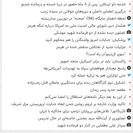
خدمه ناو لینکلن: پس از ۸ ماه حضور در دریا خسته و درمانده‌ شدیم
درگیری اعضای داعش و نیروهای جولانی در سیده زینب
لحظه انفجار جایگاه CNG "صحنه" در دوربین مداربسته
هشدار دبیر شورای عالی امنیت ملی به امریکا درباره تنگه هرمز
تصاویر دیده‌ نشده از دو فرمانده شهید موشکی
پزشکیان: جنایات امروز واشنگتن را هم محکوم کنید
جزئیات جدید از نفتکش منفجر شده در هرمز
"سوپر ال‌نینو"در راه است؟
پاکستان: باید در برابر اسرائیل متحد شویم
پاسخ معنادار هوافضای سپاه به تهدیدات آمریکایی‌ها
حتی اوکراین هم به ترکیه حمله کرد
تشکیل تیم کارآگاهان زبده برای دستگیری عاملان قتل رجب‌زاده
مقصد جدید پسر زیدان
از این به بعد دیگر نامه‌های استقلال را امضا نمی‌کنم
تاکید وزارت خارجه بر لزوم روشن شدن ابعاد جنایت تروریستی مزار شریف
کاریکاتور/ تلاش‌های بی‌پایان ترامپ برای مذاکره با ایران
تصاویری از آیت‌الله سید مجتبی خامنه‌ای در حال تدریس
سردار علی عظمایی در کنار دو فرمانده شهید