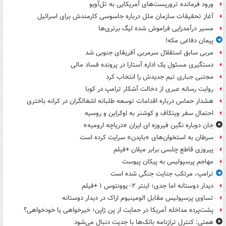
ورود فرمانده تروریست‌های آمریکایی به تل‌آویو
آغاز تحقیقات سازمان ملل درباره جاسوسی کارمندش برای اسرائیل
مسیر درآمدزایی فراموش شده لیگ برتری‌ها
پیمان دفاعی مکه!
مربی سابق استقلال سرمربی آفریقای جنوبی شد
دستگیری مسئول یک اداره آستارا در پرونده فساد مالی
مجتبی جباری تیم جدیدش را انتخاب کرد
روایت رسانه عبری از دخالت آشکار ترامپ در کوبا
هشدار حماس درباره اقدامات توسعه طلبانه اشغالگران در کرانه باختری
احتمال سفر ویتکاف و کوشنر به اوکراین و روسیه
جان دوباره نگین فیروزه ای ایران «دریاچه ارومیه»
سرطان به استخوان‌های «بایدن» سرایت کرده است
پیروزی قاطع چلسی برابر میلان +فیلم
مهاجم پرسپولیس به پیکان پیوست
ترامپ، مرتکب جنایت جنگی شده است
دیدار دوستانه اما جدی؛ اینتر ۲- یوونتوس ۱ +فیلم
تساوی پرسپولیس مقابل الومینیوم اراک در دیدار دوستانه
پشت‌پرده مداخله آمریکا در حمایت از یِن ژاپن؛ خیرخواهی یا خودخواهی؟
همتی: کنترل ترازنامه بانک‌ها با جدیت دنبال می‌شود