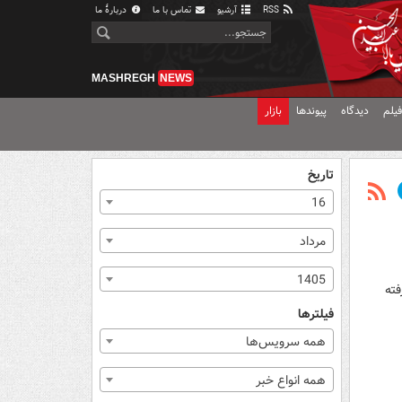
RSS
آرشیو
تماس با ما
دربارهٔ ما
MASHREGH
NEWS
یلم
دیدگاه
پیوندها
بازار
تاریخ
16
مرداد
1405
فته
فیلترها
همه سرویس‌ها
همه انواع خبر