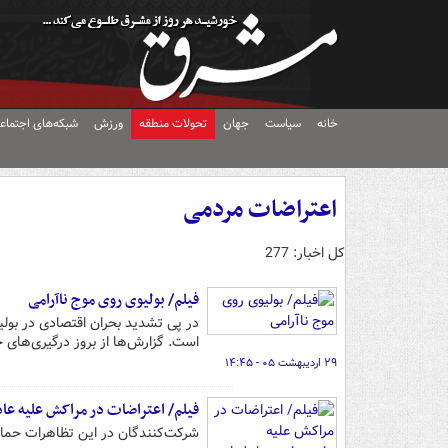
خانه
سیاست
جهان
تحولات منطقه
ورزش
شبکه‌های اجتماع
اعتراضات مردمی
کل اخبار: 277
فیلم/ بولیوی روی موج ناآرامی
در پی تشدید بحران اقتصادی در بول
است. گزارش‌ها از بروز درگیری‌های خ
۲۹ اردیبهشت ۰۵ - ۱۴:۴۵
فیلم/ اعتراضات در مراکش علیه عاد
شرکت‌کنندگان در این تظاهرات حمایت