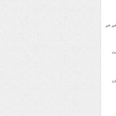
یر خبر
شت
امات