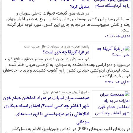
تبدیل کرد؟
در هفته‌های گذشته تحولات داخلی سودان و
نسل‌کشی مردم این کشور توسط نیروهای واکنش سریع به صدر اخبار جهانی
رفته و نقش صهیونیست‌ها در فجایع جاری این کشور، مورد توجه قرار گرفته
است.
۱۸ آبان ۰۴ - ۰۸:۲۹
پلتفرم عربی - عبری در سودان در حال جنایت است
در غزۀ آفریقا چه خبر است؟
غرب سودان همچون غزه در مسیر تحقق منافع غرب
می‌سوزد و دموکراسی وعده‌داده‌شده به سودان، به توحشی عریان ختم شده
است. لیدرهای اردوکشی خیابانی کشور را به آشوب کشیدند و بعد به خانه‌های
غربی خود بازگشتند.
۱۴ آبان ۰۴ - ۱۶:۳۷
مشرق گزارش ‌می‌دهد؛/ (بخش اول)
همدست سران امارات در به راه انداختن حمام خون
شهر الفاشر چه کسی است؟/ افشای اسناد همکاری
اطلاعاتی رژیم صهیونیستی با تروریست‌های
سودانی
در روزهای اخیر، نیروهای (RSF) در اقدامی جنون‌آمیز، اقدام به نسل‌کشی