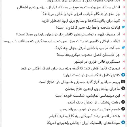
آثار مخرب مصرف الکل و سیگار در بروز بیماری‌ها
اذعان رسانه صهیونیست به موج بی‌سابقه فرار از سرزمین‌های اشغالی
چرا مغز در هنگام خواب، انرژی خود را خالی می‌کند؟
گرما برای پالایشگاه‌ها و منابع برق اروپا اضطرار آفرید
ایالات متحده واقعاً یک «ببر کاغذی» است!
آیا مصرف قهوه و نوشیدنی‌های کافئین‌دار در دوران بارداری مجاز است؟
توقف طولانی کامیون‌ها پشت مرز؛ صورت‌حساب سنگینی که به اقتصاد می‌رسد
حماقت ترامپ با ذخایر انرژی جهان چه کرد؟
چرا تابستان فصل محبوب میکروب‌هاست؟
دستگیری قاتل فراری در نوشهر
نیویورک تایمز فاش کرد: کارگروه ویژه سیا برای تفرقه افکنی در کوبا
کنترل کامل تنگه هرمز در دست ایران!
پرچم سیاه بر فراز گنبد حسینی همچنان در اهتزاز است
ماجرای پیاده روی اربعین حاج رمضان
این دیپلماسی نمایشی، شکست خورده است
روایت پزشکیان از انحلال بانک آینده
شمیم خوش رضوی در هوای بین‌الحرمین
هشدار افسر ارشد آمریکایی به کاخ سفید +فیلم
موشک‌های بالستیک ایران؛ چالش راهبردی آمریکا