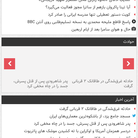
آیا تینا پاکروان بازهم از ساترا مجوز فعالیت می‌گیرد؟
کویت دستور تعطیلی تنها مدرسه ایرانی را صادر کرد
پاسخ قاطع ملیحه محمدی به نسخه تسلیم‌طلبی روی آنتن BBC
حال و هوای سامرا بعد از ایام اربعین
حوادث
شته
حادثه غرق‌شدگی در طاقانک ۲ قربانی
پدر شاهرودی پس از قتل پسرش،
دس
گرفت
جسد را در چاه مخفی کرد
آخرین اخبار
حادثه غرق‌شدگی در طاقانک ۲ قربانی گرفت
مسجد جامع یزد، از باشکوه‌ترین معماری‌های ایران
پدر شاهرودی پس از قتل پسرش، جسد را در چاه مخفی کرد
دردسر همزمان آمریکا و اوکراین با ته کشیدن موشک های پاتریوت