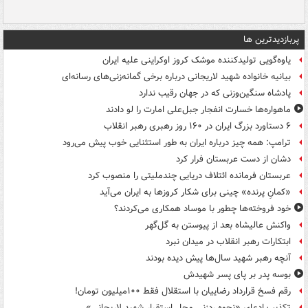
پربازدیدترین ها
یاوه‌گویی تولیدکننده موشک کروز اوکراینی علیه ایران
بیانیه خانواده شهید لاریجانی درباره برخی گمانه‌زنی‌های رسانه‌ای
پادشاه سنگین‌وزنی که در جهان رقیب ندارد
ماهواره‌ها خسارت انفجار جبل‌علی امارت را لو دادند
۶ دستاورد بزرگ ایران در ۱۶۰ روز رهبری رهبر انقلاب
ترامپ: همه چیز درباره ایران به طور استثنایی خوب پیش می‌رود
دشان از دست عربستان فرار کرد
عربستان فرمانده ائتلاف دریایی چندملیتی را منصوب کرد
«کمانِ پرنده» چینی برای شکار کروزها به ایران می‌آید
خود فروخته‌ها چطور با موساد همکاری می‌کردند؟
واکنش عالیشاه بعد از پیوستن به گل‌گهر
ابتکارات رهبر انقلاب در میدان نبرد
آنچه رهبر شهید سال‌ها پیش دیده بودند
بوسه‌ پدر بر پای پسر شهیدش
رقم فسخ قرارداد رضاییان با استقلال فقط ۱۰۰میلیون تومان!
تکذیب ادعای «نحوه ردزنی محل استقرار شهید لاریجانی»