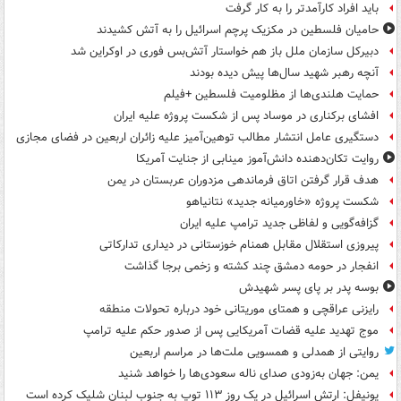
باید افراد کارآمدتر را به کار گرفت
حامیان فلسطین در مکزیک پرچم اسرائیل را به آتش کشیدند
دبیرکل سازمان ملل باز هم خواستار آتش‌بس فوری در اوکراین شد
آنچه رهبر شهید سال‌ها پیش دیده بودند
حمایت هلندی‌ها از مظلومیت فلسطین +فیلم
افشای برکناری در موساد پس از شکست پروژه علیه ایران
دستگیری عامل انتشار مطالب توهین‌آمیز علیه زائران اربعین در فضای مجازی
روایت تکان‌دهنده دانش‌آموز مینابی از جنایت آمریکا
هدف قرار گرفتن اتاق‌ فرماندهی مزدوران عربستان در یمن
شکست پروژه «خاورمیانه جدید» نتانیاهو
گزافه‌گویی و لفاظی جدید ترامپ علیه ایران
پیروزی استقلال مقابل همنام خوزستانی در دیداری تدارکاتی
انفجار در حومه دمشق چند کشته و زخمی برجا گذاشت
بوسه‌ پدر بر پای پسر شهیدش
رایزنی عراقچی و همتای موریتانی خود درباره تحولات منطقه
موج تهدید علیه قضات آمریکایی پس از صدور حکم علیه ترامپ
روایتی از همدلی و همسویی ملت‌ها در مراسم اربعین
یمن: جهان به‌زودی صدای ناله سعودی‌ها را خواهد شنید
یونیفل: ارتش اسرائیل در یک روز ۱۱۳ توپ به جنوب لبنان شلیک کرده است