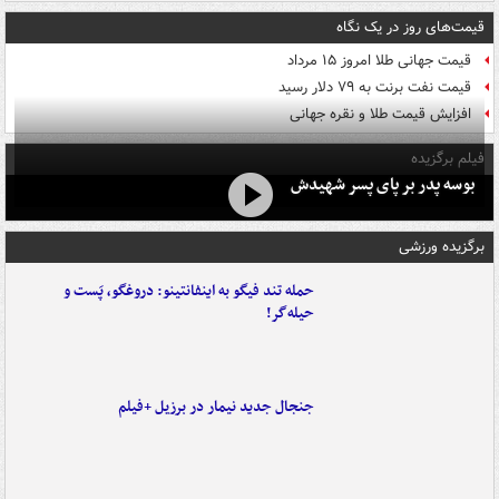
قیمت‌های روز در یک نگاه
قیمت جهانی طلا امروز ۱۵ مرداد
قیمت نفت برنت به ۷۹ دلار رسید
افزایش قیمت طلا و نقره جهانی
فیلم برگزیده
بوسه‌ پدر بر پای پسر شهیدش
برگزیده ورزشی
حمله تند فیگو به اینفانتینو: دروغگو، پَست‌ و
حیله‌گر!
جنجال جدید نیمار در برزیل +فیلم