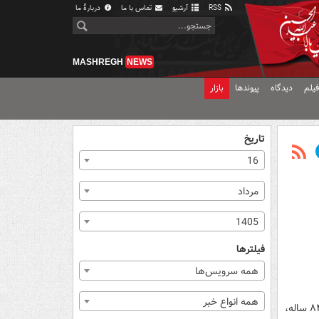
RSS
آرشیو
تماس با ما
دربارهٔ ما
MASHREGH
NEWS
یلم
دیدگاه
پیوندها
بازار
تاریخ
16
مرداد
1405
فیلترها
همه سرویس‌ها
همه انواع خبر
کارشناس نجوم گفت: اورانوس، هفتمین سیاره منظومه شمسی، غول یخی اسرارآمیزی با محور چرخش کج، سال‌های ۸۴ ساله،