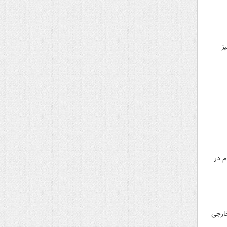
ز
اهواره خیام در
ی خارجی