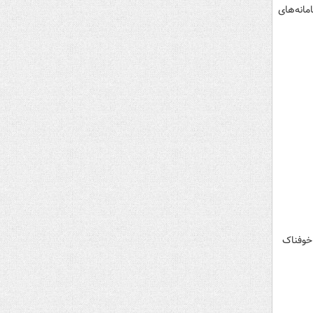
انه‌های
 خوفناک