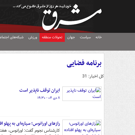
خانه
سیاست
جهان
تحولات منطقه
ورزش
شبکه‌های اجتماع
برنامه فضایی
کل اخبار: 31
ایران توقف ناپذیر است
۸ دی ۰۴ - ۱۹:۳۰
رازهای اورانوس؛ سیاره‌ای به پهلو افت