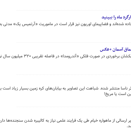
گرد ماه را ببینید
اده شده‌اند و فضاپیمای اوریون نیز قرار است در ماموریت «آرتمیس یک» مدتی به 
اعماق آسمان +عکس
رصدخانه ملی ایران تصویری از دو کهکشان برخوردی در صورت فلکی «آندرومدا» در فاصله تقریبی
ناسا منتشر شده. شباهت این تصاویر به بیابان‌های کره زمین بسیار زیاد است به 
ین است یا مریخ!
ارسالی از ماهواره خیام طی یک فرایند علمی نیاز به کالیبره شدن سنجنده‌ها دارد