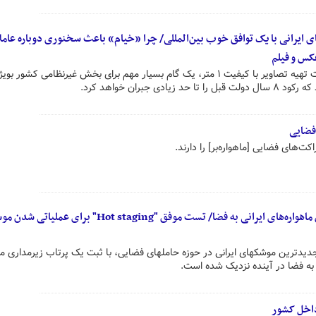
 ایرانی با یک توافق خوب بین‌المللی/ چرا «خیام» باعث سخنوری دوباره عامل
کس و فیلم
ماهواره سنجش از دور خیام با قابلیت تهیه تصاویر با کیفیت ۱ متر، یک گام بسیار مهم برای بخش غیرنظامی کشور بوی
 جبران خواهد کرد.
فضایی
کت‌های فضایی [ماهواره‌بر] را دارند.
گام مهم «ذوالجناح» برای رساندن ماهواره‌های ایرانی به فضا/ تست موفق "Hot staging" برای عم
ز جدیدترین موشکهای ایرانی در حوزه حاملهای فضایی، با ثبت یک پرتاب زیرمداری م
ی به فضا در آینده نزدیک شده است.
اخل کشور