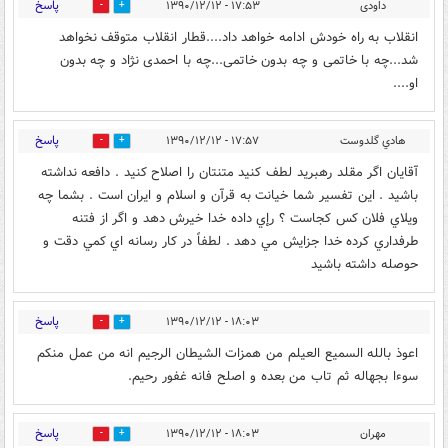
پاسخ
داودی
۱۷:۵۳ - ۱۳۹۰/۱۲/۱۲
0
0
انقلاب به راه خودش ادامه خواهد داد....قطار انقلاب متوقف نخواهد
شد...چه با خاتمی و چه بدون خاتمی...چه با احمدی نژاد و چه بدون
او....
پاسخ
هادي گلدوست
۱۷:۵۷ - ۱۳۹۰/۱۲/۱۲
0
0
آقايان اگر مقلد رهبريد لطف كنيد متنتان را اصلاح كنيد . دافعه نداشته
باشيد . اين تفسير شما خيانت به قرآن و اسلام و ايران است . بشما چه
ويلاي فلان كس كجاست ؟ رإي داده خدا خيرش دهد و اگر از فتنه
طرفداري كرده خدا جزايش مي دهد . لطفاً در كار رسانه اي كمي دقت و
حوصله داشته باشيد
پاسخ
۱۸:۰۳ - ۱۳۹۰/۱۲/۱۲
0
0
اعوذ بالله السمیع العیلم من همزات الشیطان الرجیم انه من عمل منکم
سوءا بجهاله ثم تاب من بعده و اصلح فانه غفور رحیم.
پاسخ
مهران
۱۸:۰۳ - ۱۳۹۰/۱۲/۱۲
0
0