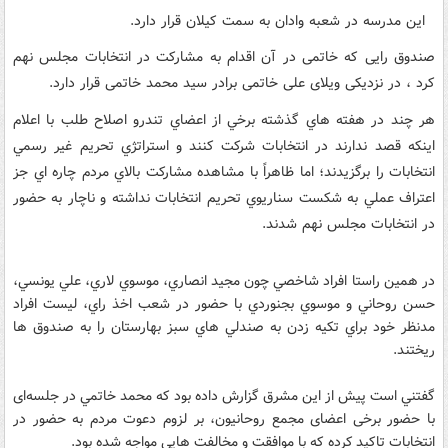
این مدرسه در شعبه وادان به سمت کیلان قرار دارد.
صندوق رایی که خاتمی در آن اقدام به مشارکت در انتخابات مجلس نهم
کرد ، در نزدیکی ویلای علی خاتمی برادر سید محمد خاتمی قرار دارد.
هر چند در هفته هاي گذشته برخي از اعضاي تندرو اصلاح طلب با اعلام
اينكه قصد ندارند در انتخابات شركت كنند و استراتژي تحريم غير رسمي
انتخابات را برگزيدند؛ اما ظاهراً با مشاهده مشاركت بالاي مردم چاره اي جز
اعتراف عملي به شكست سناريوي تحريم انتخابات نداشته و ناچار به حضور
در انتخابات مجلس نهم شدند.
در همين راستا افراد شاخصي چون مجيد انصاري، موسوي لاري، علي يونسي،
حسن روحاني و موسوي بجنوردي با حضور در شعب اخذ راي، ليست افراد
مدنظر خود براي تكيه زدن به صندلي هاي سبز بهارستان را به صندوق ها
ريختند.
گفتني است پیش از این مشرق گزارش داده بود که محمد خاتمي در جلسه‌ای
با حضور برخی اعضای مجمع روحانیون، بر لزوم دعوت مردم به حضور در
انتخابات تاکید كرده که با موافقت و مخالفت هایی مواجه شده بود.