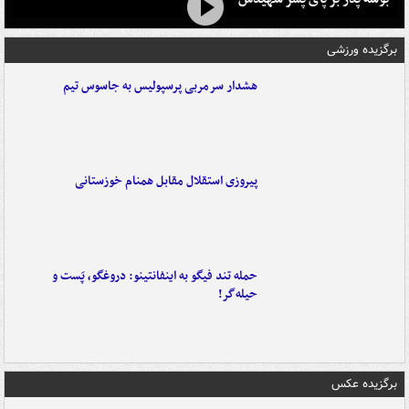
برگزیده ورزشی
هشدار سرمربی پرسپولیس به جاسوس تیم
پیروزی استقلال مقابل همنام خوزستانی
حمله تند فیگو به اینفانتینو: دروغگو، پَست‌ و
حیله‌گر!
برگزیده عکس