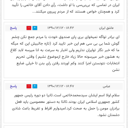
ایران در تماسی که بی‌بی‌سی با او داشت، رأی دادن آقای خاتمی را تأیید
کرد و همچنان خواص هستند که از مردم پیروی میکنند...
پاسخ
عاشق ایران
۱۸:۴۲ - ۱۳۹۰/۱۲/۱۲
0
0
ای برادر تواگه نمیخوای بری پای صندوق خودت با مردم جمع نکن چشم
گوش شما بی بی سی هم این خبر تایید کرد (تازه جالبیش این که میگه
ما که خبر نگار توایران نداریم ولی اخبار به سرعت به انا میرسه لابد کلاغ
به هشون خبر میرسونه حالا زیاد خارج ازموضوع نشیم ) وقتی تحریم
انتخابات نتونستن اجرا کنند وکم اوردند رفتن رای بدن تا خیلی ضایع
نشن
پاسخ
عباس
۱۸:۴۷ - ۱۳۹۰/۱۲/۱۲
0
0
سلام.اولا اسم ایشان سیدمحمدخاتمی است.ثانیا دو دوره رئیس جمهور
کشور جمهوری اسلامی ایران بودند.ثالثا به دستور معصومین باید فعل
برادران مومن را حمل به صحت کرد.امیدوارم افراط و تفریط باعث شادی
دشمنان نشود.