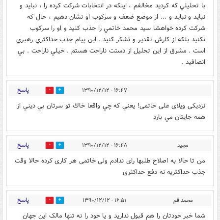
با تحليلي كه كرديد مخالفم ، اينكه در انتخابات شركت كرده را ، نبايد و
نبايد و نبايد و ... از موضع ضعف و سركوب او نشان دهيم ، حال كه
شركت كرده خواهشا سيد محمد خاتمي را جذب كنيد و او را سركوب
نكنيد بلكه از كارش تقدير و تشكر كنيد . اين پيام جذب حداكثري رهبري
است . مشرق از اين تحليل از دستت ناراحت هستم . خيلي ناراحت . بي
انصافيد .
پاسخ
۱۶:۴۷ - ۱۳۹۰/۱۲/۱۲
0
0
نزدیکی ویلای علی خاتمی! يعني كه چي واقعا خاك تو سرتان بي ديني از
همه جايتان مي بارد
پاسخ
مجید
۱۶:۴۸ - ۱۳۹۰/۱۲/۱۲
0
0
من تا حالا به اصلاح طلبها رای ندادم ولی خاتمی هر کاری کرده حالا وقت
جذب حداکثریه نه دفع حداکثری
پاسخ
محمد قم
۱۶:۵۱ - ۱۳۹۰/۱۲/۱۲
0
0
شما خبر خودتان را هم قبول ندارید و یا خود را نه تنها مالک این جهان