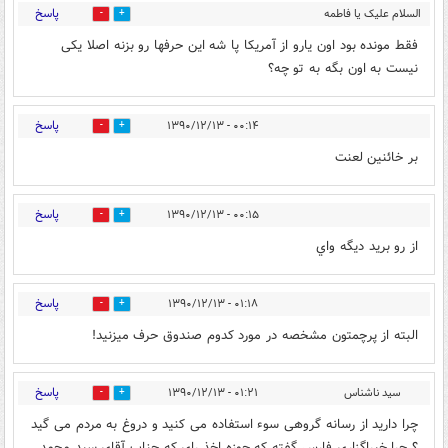
پاسخ
السلام علیک یا فاطمه
0
0
الزهرا
۲۳:۵۸ - ۱۳۹۰/۱۲/۱۲
فقط مونده بود اون یارو از آمریکا پا شه این حرفها رو بزنه اصلا یکی
نیست به اون بگه به تو چه؟
پاسخ
۰۰:۱۴ - ۱۳۹۰/۱۲/۱۳
0
0
بر خائنين لعنت
پاسخ
۰۰:۱۵ - ۱۳۹۰/۱۲/۱۳
0
0
از رو بريد ديگه واي
پاسخ
۰۱:۱۸ - ۱۳۹۰/۱۲/۱۳
0
0
البته از پرچمتون مشخصه در مورد کدوم صندوق حرف میزنید!
پاسخ
سید ناشناس
۰۱:۲۱ - ۱۳۹۰/۱۲/۱۳
0
0
چرا دارید از رسانه گروهی سوء استفاده می کنید و دروغ به مردم می گید
؟ چرا خبراگزاری فارس گفته که حوزه اخذ رای که جناب آقای سید محمد