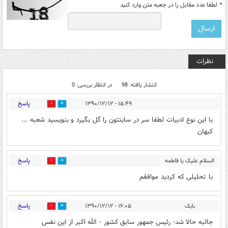
*
لطفا عدد مقابل را در جعبه متن وارد کنید
نظرات
انتشار یافته: 98
در انتظار بررسی: 0
پاسخ
۱۵:۴۹ - ۱۳۹۰/۱۲/۱۲
0
0
با این نوع ادبیات لطفا سر در سایتتون را گل بگیرد و بنویسید شعبه ...
کیهان
پاسخ
السلام علیک یا فاطمه
0
0
الزهرا
۱۵:۵۲ - ۱۳۹۰/۱۲/۱۲
با تحلیلی که کردید موافقم
پاسخ
بابک
۱۶:۰۵ - ۱۳۹۰/۱۲/۱۲
0
0
جالبه حالا شد- رئیس جمهور سابق كشور - الله اکبر از این نفس