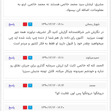
مشرق- ایشان سید محمد خاتمی هستند نه محمد خاتمی. اینو به
معلوماتت اضافه کن بیسواد.
پاسخ
شهباز‏ ‏رحمانی
۱۸:۱۰ - ۱۳۹۰/۱۲/۱۲
0
0
در‏ ‏نگارش‏ ‏خبر‏ ‏شرافتمندانه‏ ‏گزارش‏ ‏کنید‏ ‏اگر‏ ‏تشریف‏ ‏نیاورند‏ ‏همه‏ ‏جور‏
‏تهمت‏ ‏میزنید‏ ‏‏ ‏‏ ‏اکنون‏ ‏رای‏ ‏داده‏ ‏باز‏ ‏هم‏ ‏شما‏ ‏از‏ ‏دنده‏ ‏چپ‏ ‏بلند‏ ‏شده‏ ‏اید‏ ‏چی‏
‏میخواهید‏ ‏چقدر‏ ‏خود‏ ‏را‏ ‏قبول‏ ‏دارید‏ ‏او‏ ‏فقط‏ ‏به‏ ‏فکر‏ ‏کشور‏ ‏و‏ ‏مردم‏ ‏است‏ ‏
پاسخ
حمیدمیناوند
۱۸:۱۱ - ۱۳۹۰/۱۲/۱۲
0
0
الحمد لله که خاتمی ثابت کرد ارزش سرمایه گذاری برای جریان نفاق رو
نداره و خودشم نمیدونه چیکار میکنه. قابل توجه جنبش سبزیا
پاسخ
محمد
۱۸:۱۴ - ۱۳۹۰/۱۲/۱۲
0
0
دروغگو! دروغگو! پس اون تقلبت کو؟
پاسخ
۱۸:۲۰ - ۱۳۹۰/۱۲/۱۲
0
0