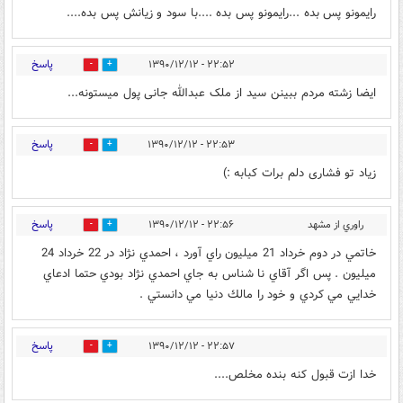
رایمونو پس بده ...رایمونو پس بده ....با سود و زیانش پس بده....
پاسخ
۲۲:۵۲ - ۱۳۹۰/۱۲/۱۲
0
0
ایضا زشته مردم ببینن سید از ملک عبدالله جانی پول میستونه...
پاسخ
۲۲:۵۳ - ۱۳۹۰/۱۲/۱۲
0
0
زیاد تو فشاری دلم برات کبابه :)
پاسخ
راوري از مشهد
۲۲:۵۶ - ۱۳۹۰/۱۲/۱۲
0
0
خاتمي در دوم خرداد 21 ميليون راي آورد ، احمدي نژاد در 22 خرداد 24
ميليون . پس اگر آقاي نا شناس به جاي احمدي نژاد بودي حتما ادعاي
خدايي مي كردي و خود را مالك دنيا مي دانستي .
پاسخ
۲۲:۵۷ - ۱۳۹۰/۱۲/۱۲
0
0
خدا ازت قبول کنه بنده مخلص....