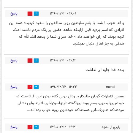
پاسخ
۱۶:۰۶ - ۱۳۹۰/۱۲/۱۲
0
0
واقعا عجب ! شما با یانم سایتتون روی منافقین را سفید کردید> همه این
افرادی که اسم بردید قبل ازاینکه شاهد حضور پر رنگ مردم باشند اعلام
کرده بودند که رای خواهند داد > خدا سزای شما را بدهد انشاالله که
هدفی به جز نفاق دنبال نمیکنید
پاسخ
۱۶:۱۲ - ۱۳۹۰/۱۲/۱۲
0
0
بنده خدا چاره ای نداشت
پاسخ
۱۶:۲۲ - ۱۳۹۰/۱۲/۱۲
mehdi
0
0
بعضي ازنظرات گویای طلبکاری ودال بربی گناه بودن این افراداست که
خودغربیهاوصهیونیسم ووهابیهاگفتند:اینهاسردراخورمادارند.واین نشان
میدهدکه هنوزکسانی هستندکه خودشون روبه خواب زده اند...
پاسخ
راوري از مشهد
۱۶:۳۱ - ۱۳۹۰/۱۲/۱۲
0
0