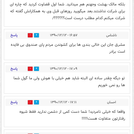
بلکه مالک بهشت وجهنم هم میدانید. شما اول قضاوت کردید که چاره ای
برای شرکت نداشتند.بعد میگویید روزهای قبل وی به همکارانش گفته که
شرکت میکنم.کدام مطلب درست است؟؟؟؟؟؟/
پاسخ
ناشناس
۱۶:۵۷ - ۱۳۹۰/۱۲/۱۲
0
0
مشرق جان این خالی بندی ها برای کشوندن مردم پای صندوق بی فایده
است برادر
پاسخ
۱۷:۰۹ - ۱۳۹۰/۱۲/۱۲
0
0
تو دیگه چقدر ساده ای البته شاید هم خیلی با هوش ولی ما گول شما
ها رو نمی خوریم
پاسخ
احسان
۱۷:۱۱ - ۱۳۹۰/۱۲/۱۲
0
0
واقعا که خیلی نامردید! شما دست کمی از دشمن ندارید فقط شیوه
رفتارتون متفاوت هست!!!!!