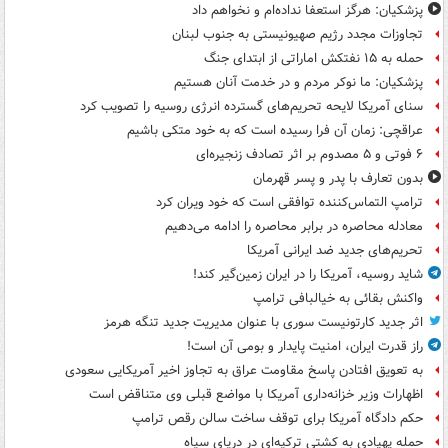
پزشکیان: هرگز استعفا نداده‌ام و نخواهم داد
تجاوزات مجدد رژیم صهیونیستی به جنوب لبنان
حمله به ۱۵ نفتکش‌ اماراتی از ابتدای جنگ
پزشکیان: ما نوکر مردم و در خدمت آنان هستیم
سنای آمریکا لایحه تحریم‌های گسترده انرژی روسیه را تصویب کرد
عراقچی: زمان آن فرا رسیده است که به خود متکی باشیم
۶ فوتی و ۵ مصدوم بر اثر تصادف زنجیره‌ای
بدون تعارف با پدر و پسر قهرمان
ترامپ التماس‌کننده توافقی است که خود ویران کرد
معادله محاصره در برابر محاصره را ادامه می‌دهیم
تحریم‌های جدید ضد ایرانی آمریکا
شاید روسیه، آمریکا را در ایران زمین‌گیر کند!
واکنش بقائی به خیالبافی ترامپ
اثر جدید کارتونیست سوری با عنوان مدیریت جدید تنگه هرمز
راز قدرت ایران، امنیت پایدار و بومی آن است!
به تعویق افتادن پاسخ مقاومت عراق به تجاوز اخیر آمریکایی سعودی
اظهارات وزیر خزانه‌داری آمریکا با مواضع قبلی وی متناقض است
حکم دادگاه آمریکا برای توقف ساخت سالن رقص ترامپ
حمله پهپادی به کشتی ترکیه‌ای در دریای سیاه