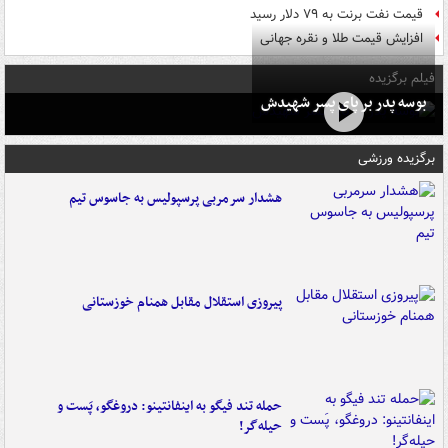
قیمت نفت برنت به ۷۹ دلار رسید
افزایش قیمت طلا و نقره جهانی
فیلم برگزیده
بوسه‌ پدر بر پای پسر شهیدش
برگزیده ورزشی
هشدار سرمربی پرسپولیس به جاسوس تیم
پیروزی استقلال مقابل همنام خوزستانی
حمله تند فیگو به اینفانتینو: دروغگو، پَست‌ و
حیله‌گر!