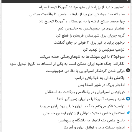
تصاویر جدید از پهپادهای منهدم‌شده آمریکا توسط سپاه
سامانه ضد موشکی لیزری؛ از بلوف سیاسی تا واقعیت میدانی
چرا محمد صلاح ترکیه را به عربستان و آمریکا ترجیح داد
هشدار سرمربی پرسپولیس به جاسوس تیم
گربه جریان برق شهرستان فریمان را قطع کرد
برخورد پراید با تیر برق ۲ فوتی بر جای گذاشت
ترامپ سوئیس را تهدید کرد
سوخو۳۵ با این موشک‌ها به ناوهای‌جنگی حمله می‌کند
تلگراف: جنگ علیه ایران ممکن است به یکی از اشتباهات تاریخ تبدیل شود
درگیر شدن گردشگر اسپانیایی با نظامی صهیونیست
واکنش بقائی به خیالبافی ترامپ
انفجار بزرگ در شهر المخا یمن
دروازه‌بان اسپانیایی در یک‌قدمی بازگشت به استقلال
شاید روسیه، آمریکا را در ایران زمین‌گیر کند!
ترامپ: فکر می‌کنم جنگ با ایران خیلی زود پایان می‌یابد
استقبال خاص دخترک عراقی از زائران اربعین حسینی
پاسخ منفی یک لژیونر به باشگاه پرسپولیس
ادعای بسنت درباره توافق ایران و آمریکا