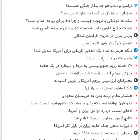
ترامپ و نتانیاهو جنایتکار جنگی هستند!
میزبانی استقلال در آسیا به امارات می‌رسد؟
سامانه موشکی پاتریوت چیست و چرا ذخایر آن رو به اتمام است؟
امنیت خلیج فارس باید به دست کشورهای منطقه تأمین شود
بارش باران در فاروج خراسان شمالی
انفجار بزرگ در شهر المخا یمن
تنگه هرمز به نماد یک تحقیر تاریخی برای آمریکا تبدیل شد!
ماموریت در حال پایان است!
۲۰ حمله رژیم صهیونیستی به درعا و قنیطره در یک هفته
خیزش مردم لبنان علیه دولت سازشکار و خائن
معترضان آرژانتینی پرچم آمریکا را پایین کشیدند
شکاف‌های عمیق در اسرائیل!
هشدار مقام ارشد یمن به عربستان سعودی
اردوغان: توافقنامه مکه پذیرای مشارکت کشورهای دوست است
ادعای بسنت درباره توافق ایران و آمریکا
نتایج آزمون مدارس سمپاد اعلام شد
تاثیرات منفی جنگ علیه ایران بر بازار کار آمریکا
رونمایی از مختصات جدید تنگۀ هرمز