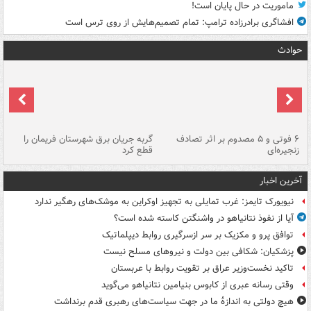
ماموریت در حال پایان است!
افشاگری برادرزاده ترامپ: تمام تصمیم‌هایش از روی ترس است
حوادث
۶ فوتی و ۵ مصدوم بر اثر تصادف
گربه جریان برق شهرستان فریمان را
رگ
زنجیره‌ای
قطع کرد
آخرین اخبار
نیویورک تایمز: غرب تمایلی به تجهیز اوکراین به موشک‌های رهگیر ندارد
آیا از نفوذ نتانیاهو در واشنگتن کاسته شده است؟
توافق پرو و مکزیک بر سر ازسرگیری روابط دیپلماتیک
پزشکیان: شکافی بین دولت و نیروهای مسلح نیست
تاکید نخست‌وزیر عراق بر تقویت روابط با عربستان
وقتی رسانه عبری از کابوس بنیامین نتانیاهو می‌گوید
هیچ دولتی به اندازۀ ما در جهت سیاست‌های رهبری قدم برنداشت