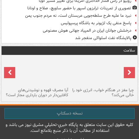
روبیو در رأس فشار حداکثری آمریکا برای تغییر مسیر کوبا
تصویری از تمرینات ترابزون اسپور با حضور ساویچ، صلاح و اونانا
نبرد ما علیه طرح سلطه‌جویی عربستان است، نه مردم جنوب یمن
پاسخ منفی یک لژیونر به باشگاه پرسپولیس
درخشش جوانان ایران در المپیاد جهانی هوش مصنوعی
پالایشگاه نفت اسلواکی منفجر شد
سلامت
ت
چرا مغز در هنگام خواب، انرژی خود را
آیا مصرف قهوه و نوشیدنی‌های
چر
خالی می‌کند؟
کافئین‌دار در دوران بارداری مجاز است؟
می
نسخه دسکتاپ
کليه حقوق اين سايت متعلق به پایگاه خبري-تحليلي مشرق نيوز می باشد و
استفاده از مطالب آن با ذکر منبع بلامانع است.