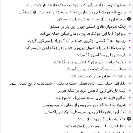
سندرز: ترامپ فاسد، آمریکا را وارد یک جنگ فاجعه بار کرده است
پاسخ تأمین‌اجتماعی به زمان پرداخت مابه‌التفاوت حقوق بازنشستگان
صحنه ای نادر از حیات وحش ایران در سبلان
جنگ مدعیان طلای کشتی جهان این بار در مسکو
سوخو۳۵ با این موشک‌ها به ناوهای‌جنگی حمله می‌کند
روسیه: به ۳ کشتی اوکراین حمله و ۲۰۳ پهپاد را سرنگون کردیم
ترامپ مقاله‌ای را با عنوان پیروزی خیالی در جنگ ایران بازنشر کرد
قیمت جهانی طلا امروز ۱۶ مرداد
برخورد پراید با تیر برق ۲ فوتی بر جای گذاشت
حمله سایبری گسترده به بورس آمریکا
صنعا: نیروهای ما در کمین‌ هستند
تلگراف: جنگ علیه ایران ممکن است به یکی از اشتباهات تاریخ تبدیل شود
ثبت تاریخی‌ترین کاهش تردد در تنگه هرمز
تنظیم قولنامه برای اسناد سبزرنگ ممنوع شد
شروع تلخ مدافع تیم ملی پس از جدایی از پرسپولیس
امضای توافق دفاعی بین عربستان، ترکیه و پاکستان
۱۰ خوشحالی گل زودتر از موعد
ایتالیا خرید رادار اسرائیلی را متوقف کرد