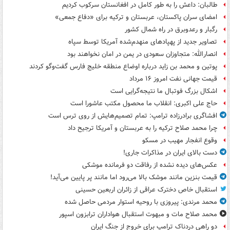
طالبان: داعش را به طور کامل در افغانستان سرکوب کردیم
امضای سران پاکستان، عربستان و ترکیه برای «دفاع جمعی»
رگبار و رعدوبرق در راه شمال کشور
تصاویر جدید از پهپادهای منهدم‌شده آمریکا توسط سپاه
انصارالله: متجاوزان سعودی در یمن در امان نخواهند بود
پوتین و محمد بن زاید درباره اوضاع منطقه خلیج فارس گفت‌وگو کردند
قیمت جهانی نفت امروز ۱۶ مرداد
اشکال بزرگ فوتبال ما نتیجه‌گرایی است
حاج علی اکبری: انقلاب ما محصول مکتب عاشورا است
افشاگری برادرزاده ترامپ: تمام تصمیم‌هایش از روی ترس است
چرا محمد صلاح ترکیه را به عربستان و آمریکا ترجیح داد
وقوع انفجار مهیب در مسکو
دست بالای ایران در مذاکرات جاری!
عکس‌های دیده نشده از رفاقت دو فرمانده‌ موشکی
قیمت بنزین مانند موشک بالا می‌رود اما مانند پر پایین می‌آید!
استقبال خاص دخترک عراقی از زائران اربعین حسینی
محمد مرندی: پیروزی با روحیه استوار مردمی حاصل شده
محمد صلاح مات و مبهوت استقبال هواداران ترابزون اسپور
دو راهی دردناک ترامپ برای خروج از جنگ ایران