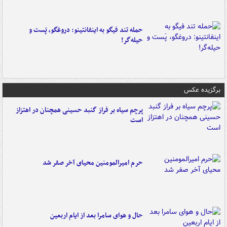
حمله تند فیگو به اینفانتینو: دروغگو، پَست‌ و
حیله‌گر!
برگزیده عکس
پرچم سیاه بر فراز گنبد حسینی همچنان در اهتزاز
است
حرم امیرالمومنین محیای آخر صفر شد
حال و هوای سامرا بعد از ایام اربعین