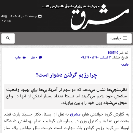
جمعه ۱۶ مرداد ۱۴۰۵ -
Aug
7 2026
جامعه
کد خبر
100540
تاریخ انتشار:
۲ اسفند ۱۳۹۰ - ۰۹:۳۹
۰ نظر
چاپ
جامعه
چرا رژيم گرفتن دشوار است؟
نظرسنجي‌ها نشان مي‌دهد كه دو سوم از آمريكايي‌ها براي بهبود وضعيت
سلامتي خود رژيم مي‌گيرند اما نسبتا تعداد بسيار اندكي از آنها در واقع
موفق مي‌شوند وزن خود را پايين بياورند.
به گزارش گروه خواندنی های
مشرق
به نقل از ايسنا، دكتر جسيكا بارت فيلد
متخصص تغذيه و كنترل وزن در بيمارستان گوتليب نظام بهداشتي دانشگاه
لويولا مي‌گويد رژيم گرفتن يك مهارت است درست مثل نواختن يك ساز