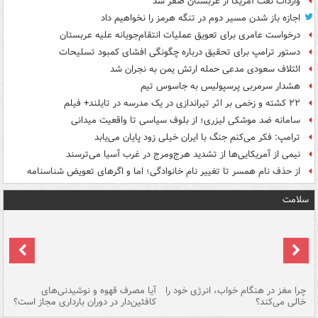
واردات نفت آمریکا از عربستان صفر شد
اجازه باز شدن مسیر دوم در تنگه هرمز را نخواهیم داد
درخواست عامری برای تعویق عملیات انتقام‌جویانه علیه عربستان
دستور ترامپ برای تحقیق درباره چگونگی افشای کمبود تسلیحات
ائتلاف سعودی مدعی حمله ارتش یمن به نجران شد
هشدار سرمربی پرسپولیس به جاسوس تیم
۲۲ کشته و زخمی بر اثر تیراندازی در یک مدرسه در تایلند+ فیلم
سامانه ضد موشکی لیزری؛ از بلوف سیاسی تا واقعیت میدانی
ترامپ: فکر می‌کنم جنگ با ایران خیلی زود پایان می‌یابد
نیمی از آمریکایی‌ها از تشدید هرج‌ومرج در غرب آسیا می‌ترسند
از حذف نام همسر تا تغییر نام خانوادگی؛ اما و اگرهای تعویض شناسنامه
سلامت
ت
چرا مغز در هنگام خواب، انرژی خود را
آیا مصرف قهوه و نوشیدنی‌های
چر
خالی می‌کند؟
کافئین‌دار در دوران بارداری مجاز است؟
می