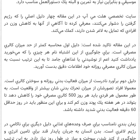
موسيقي و بنابراين نياز به تمرين و البته يك دستورالعمل مناسب دارد.
سايت تخصصي هلت مي آپ در اين مقاله چهار دليل اصلي را كه رژيم
گرفتن را دشوار مي‌كنند، معرفي كرده تا آگاهي از آنها به كاهش وزن در
افرادي كه تمايل به لاغر شدن دارند، كمك مي‌كند.
در اين مقاله تاكيد شده است: دليل اول محاسبه كمتر از حد ميزان كالري
مصرفي است. براي جلوگيري از اين اشتباه نام هر چيزي را كه مي‌خوريد
يادداشت كنيد اعم از نوشيدني يا غذاهاي جامد تا به اين ترتيب نسبت به
ميزان كالري مصرفي روزانه خود اطلاعات دقيق بدست آوريد.
دليل دوم برآورد نادرست از ميزان فعاليت بدني روزانه و سوختن كالري است.
معمولا افراد تصورشان از ميزان تحرك بدني شان بيشتر از واقعيت است. به
طور معمول هر فردي بايد هر روز 500 كالري مصرفي خود را كاهش دهد تا
بتواند در هر هفته يك پوند وزن كم كند و براي اين منظور بايد در روز حداقل
60 دقيقه فعاليت بدني شديد داشته باشد.
زمان بندي نامناسب براي صرف وعده‌هاي غذايي دليل ديگري براي ناكامي در
رژيم لاغري است. بدن انسان به جريان پايدار قند براي تامين انرژي و
جلوگيري از كند شدن سوخت و ساز در طول روز نياز دارد. به اين ترتيب