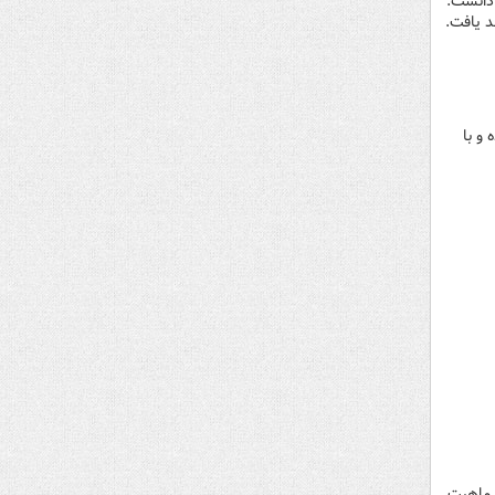
دانست.
د یافت.
و با
چنین ماهیت