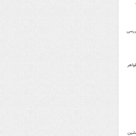
ررسی
واهر
نشین