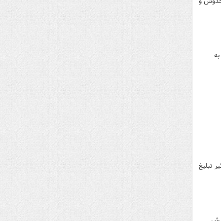
مخدوش و
به
ر تبلیغ
ویش