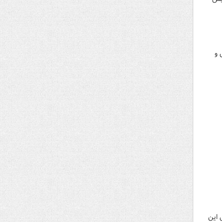
فق و
 این