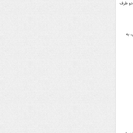
 دو طرف
 به