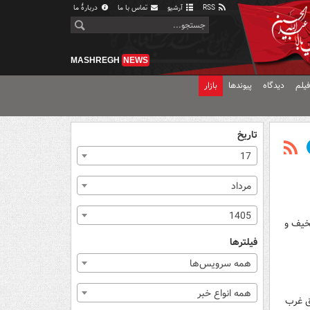
RSS
آرشیو
تماس با ما
دربارهٔ ما
MASHREGH
NEWS
یلم
دیدگاه
پیوندها
بازار
تاریخ
17
مرداد
1405
سخیف و
فیلترها
همه سرویس‌ها
همه انواع خبر
ق غرب