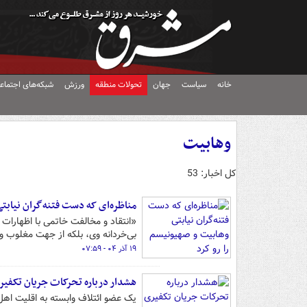
خانه
سیاست
جهان
تحولات منطقه
ورزش
شبکه‌های اجتماع
وهابیت
کل اخبار: 53
مناظره‌ای که دست فتنه‌گران نیابتی
«انتقاد و مخالفت خاتمی با اظهارات
بی‌خردانه وی، بلکه از جهت مغلوب و 
۱۹ آذر ۰۴ - ۰۷:۵۹
هشدار درباره تحرکات جریان تکفیر
یک عضو ائتلاف وابسته به اقلیت اهل