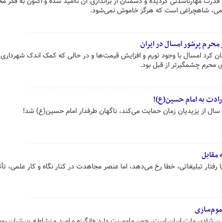
 قدرت مهارناشدنی گردیده و دشمنان از براندازی آن ناامید شده و اکنون به فکر 
امی، شاهچراغی است که هرگز خاموش نمی‌شود.
ن کرد امسال با وجود تورم و افزایش قیمت‌ها و در حالی که کمک اندک شهرداری 
ی محرم چشمگیرتر از قبل بود.
ارادت به امام حسین‌(ع)!
ل از یزیدیان زمان حمایت می‌کند، ناگهان طرفدار امام حسین‌(ع) شد!
 مقابل
فتار تبلیغاتی، خطا رخ می‌دهد، اما عنصر مجاهدت در کنار نگاه و کار علمی، تأثی
موم‌سازی
ن شادی ملت ایران است، چون ماموریت دارد «انگیزه و امید و نشاط» -پیشران پ