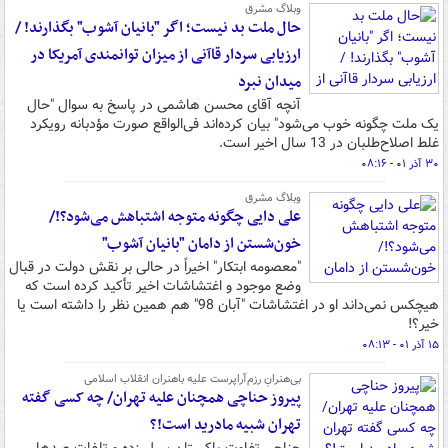
وبلاگ مشرق
حال ملت بد نیست؛ اگر "بانیان آشوب" بگذارند! /
ارزیابی سردار قاآنی از میزان توانمندی آمریکا در
میدان نبرد
آنچه آقای محسن هاشمی در پاسخ به سوال "حال
یک ملت چگونه خوب می‌شود" بیان کرده‌اند فی‌الواقع صورت مؤدبانه رویکرد
غلط اصلاح‌طلبان در 13 سال اخیر است.
۳۰ آذر ۰۱ - ۰۸:۱۶
وبلاگ مشرق
علی دایی چگونه متوجه اشتباهش می‌شود؟!/
خون‌شستن از دامان "بانیان آشوب"
"معصومه ابتکار" اخیراً در حالی بر نقش دولت در قبال
وضع موجود و اغتشاشات اخیر تأکید کرده است که
هیچکس نمی‌داند او در اغتشاشات "آبان 98" هم همین نظر را داشته است یا
خیر؟!
۱۵ آذر ۰۱ - ۰۸:۱۳
بی‌هنرانِ رزم‌آراپرست علیه باهنران انقلاب اسلامی
پیروز حناچی همچنان علیه تهران/ چه کسی گفته
تهران شبیه مادرید است!؟