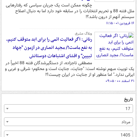
چگونه ممکن است یک جریان سیاسی که رفتارهایی
مثل فتنه 88 و تحریم انتخابات را در سابقه خود دارد اما به دنبال اصلاح
سیستم آنهم از درون باشد؟!
۱۶ فروردین ۰۱ - ۱۱:۱۵
وبلاگ مشرق
رنانی: اگر فعالیت اتمی را برای ابد متوقف کنیم،
به نفع ماست!/ مجید انصاری در آزمون "جهاد
تبیین" و افشای اشتباهات دوستانش
مصطفی تاجزاده، از دستگیرشدگان فتنه 88 اخیراً در
یک توییت مبهم نوشته است: "جنایت، جنایت است و محکوم؛ شرقی و غربی و
ایرانی ندارد." اما منظور او از جنایت در ایران چیست؟!
۲۱ اسفند ۰۰ - ۰۹:۰۵
تاریخ
17
مرداد
1405