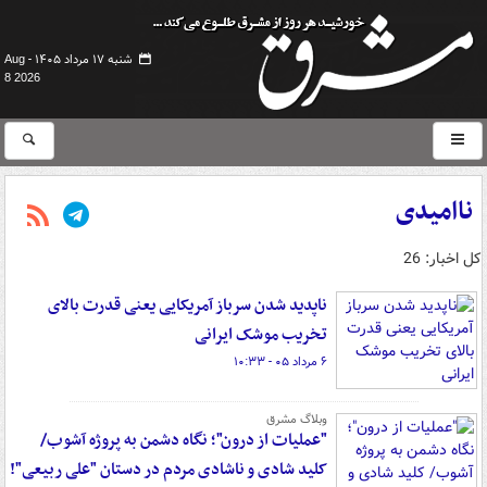
شنبه ۱۷ مرداد ۱۴۰۵ -
Aug
8 2026
ناامیدی
کل اخبار: 26
ناپدید شدن سرباز آمریکایی یعنی قدرت بالای
تخریب موشک ایرانی
۶ مرداد ۰۵ - ۱۰:۳۳
وبلاگ مشرق
"عملیات از درون"؛ نگاه دشمن به پروژه آشوب/
کلید شادی و ناشادی مردم در دستان "علی ربیعی"!