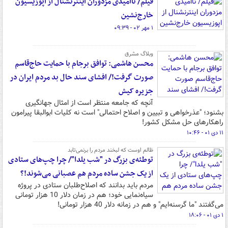
فیلم/ ناامیدی مزدوران اینترنشنال از اپوزیسیون
خارج‌نشین
۱ مهر ۰۲ - ۰۹:۳۹
وبلاگ مشرق
محسن هاشمی: توافق برجام با حمایت حاج‌قاسم
صورت گرفت!/ افشای سند حال بد مردم ایران در
جزیره کیش
آنچه که جامعه منتظر است از امثال جهانگیری
بشنود؛ "عذرخواهی و تبیین و اصلاح احتمالی" است نه کلیات ابوالبقا پیرامون
راهکارهای حل مشکل کشور!
۱۱ دی ۰۱ - ۱۰:۴۶
ظالم اوست که لبخند مردم را برنمی‌تابد
توطئه‌ی بزرگ در "شب یلدا"/ چرا چپ‌های ستادی
از یک جشن ساده مردم هم عصبانی می‌شوند!؟
مردم باید بدانند که اصلاح‌طلبان ستادی در پروژه
سیاه‌نمایی خود؛ هم در زمان دلار 10 هزار تومانی
می‌گفتند "ما گرسنه‌ایم" و هم در زمانه دلار 40 هزار تومانی!
۱ دی ۰۱ - ۱۸:۰۶