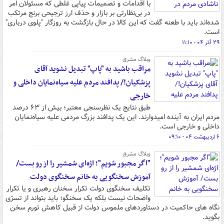
با اقدامات و تصمیمات پیاپی غلطی که مسئولان امر
در بی‌نظارتی بر بازار و حذف ارز ترجیحی برنج مرتکب
شده‌اند باید با طعنه گفت که این کالا در حال بازگشت به روزگار "پلوی درباری"
است.
۲۹ آذر ۰۴ - ۱۱:۱۰
وبلاگ مشرق
مراقب باشید به "پاپ" تبدیل نشوید آقای
پزشکیان!/ پدافند مردم علیه سیاه‌نمایان داخلی و
خارجی
طبق نتایج یک نظرسنجی معتبر؛ بیش از ۶۳ درصد
مردم ایران به آینده امیدوارند. این یک پدافند بزرگ مردمی علیه سیاه‌نمایان
داخلی و خارجی است.
۶ اردیبهشت ۰۴ - ۰۹:۱۰
وبلاگ مشرق
"اگر مجبور شویم"؛ اژه‌ای شمشیر را از رو بست/
آموزش سخنگویی به خانم سخنگوی دولت
تکلیف سخنگوی دولت تکرار سخنان رهبری و یا تکرار
واضحات نیست بلکه یک سخنگو؛ باید بتواند از تسرّی
نگاه های حاکمیت در دستاوردهای ملموس دولت از قبیل کاهش تورم سخن
بگوید.