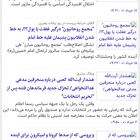
اختلال افسردگی اساسی یا افسردگی ماژور است.
۱۷ خرداد ۰۱ - ۱۶:۲۱
القای شرایط بن‌بست در روز بیانات رهبری
"مجمع روحانیون" درگیر غفلت یا پول؟!/ به خط
شدن انقلابیون پشیمان علیه خط امام
تشکل اصلاح‌طلب "مجمع روحانیون مبارز" طی
بیانیه‌ای به مناسبت سالروز ارتحال امام خمینی(ره)؛
آینده کشور را وحشتناک توصیف کرد.
۱۵ خرداد ۰۱ - ۰۹:۲۲
وبلاگ مشرق
هشدار آیت‌الله کعبی درباره منحرفین مدعی
عدالتخواهی/ تحرّک جدید فرماندهان فتنه پس از
"تحریم انتخابات"
وقتی یک رجل یا یک جبهه سیاسی رسما اعلام
می‌کند که رغبتی به حضور در انتخابات ندارد و صندوق رأی را مرده می‌داند؛ این
اعلان به معنی حرکت به سمت معارضه ضد امنیتی با نظام حاکم است.
۲ خرداد ۰۱ - ۰۹:۵۰
ویروسی که از صدها کرونا و امیکرون برای آینده