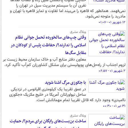
حناچی تفاوت پاکستان سیل زده و تلفات صدها
نفری آن با سیستم مدیریت سیل در تهران را
نمی‌فهمد. همانطور که قاهره را می‌بیند اما تفاوت و تمایز قاهره با تهران و
مادرید را متوجه نمی‌شود.
۱۲ شهریور ۰۱ - ۰۱:۰۷
وبلاگ مشرق
وقتی چپ‌های سالخورده تحمل جوانی نظام
اسلامی را ندارند!/ حفاظت پلیس از کودکان در
مقابل سگ‌ها
معاون دفتر منابع آب و خاک سازمان محیط زیست بر
لزوم اجتناب از راه‌حل‌های پوپولیستی برای مشکل کشاورزان کم‌آب تأکید کرد.
۲ شهریور ۰۱ - ۰۸:۵۷
با جکوزی مرگ آشنا شوید
در عمق تقریبا یک کیلومتری اقیانوس در نزدیکی
ساحل نیواورلئان آمریکا در خلیج مکزیک «جکوزی
ناامیدی» وجود دارد که قاتل تقریبا تمام مهمانانش است.
۳۱ تیر ۰۱ - ۰۰:۳۰
وبلاگ مشرق
ساخت بن‌بست‌های رایگان برای مردم!/ حمایت