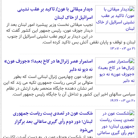
دیدار میقاتی با عون/ تاکید بر عقب نشینی
اسرائیل از خاک لبنان
نجیب میقاتی نخست وزیر پیشبرد امور لبنان بعد از
دیدار جوزف عون، رئیس جمهور این کشور گفت که
در این دیدار بر لزوم عقب نشینی اسرائیل از جنوب
لبنان و توقف و پایان نقض آتش بس تاکید کرده است.
۲۱ دی ۰۳ - ۱۳:۰۷
استمرار عصر ژنرال‌ها در کاخ بعبدا؛ «جوزف عون»
نه دیو نه دلبر
جوزف عون چهارمین ژنرال لبنانی است که بطور
متوالی بر کرسی ریاست جمهوری تکیه می زند که این
امر نشان دهنده جایگاه منحصر بفرد ارتش در نظام
سیاسی سالهای اخیر این کشور و تداخل آن با جایگاه رئیس جمهور است.
۲۰ دی ۰۳ - ۱۹:۲۶
شکست عون در تصدی پست ریاست جمهوری
لبنان؛ دور دوم رأی گیری ساعاتی بعد برگزار
می‌شود
بعد از شکست جوزف عون در به دست آوردن اکثریت