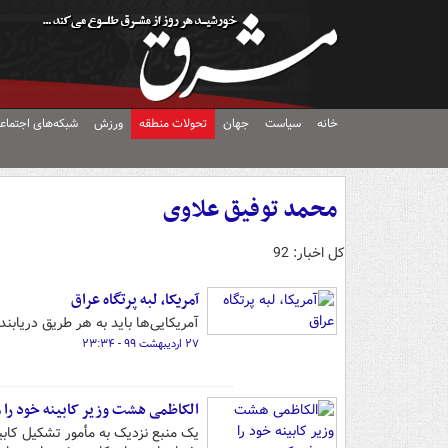
خانه
سیاست
جهان
تحولات منطقه
ورزش
شبکه‌های اجتماع
محمد توفیق علاوی
کل اخبار: 92
آمریکا، لبه پرتگاه عراق
آمریکایی‌ها باید به هر طریق دریاب
۲۷ اردیبهشت ۹۹ - ۲۳:۳۴
الکاظمی هشت وزیر کابینه خود را 
یک منبع نزدیک به مأمور تشکیل کاب