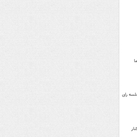
ا
جلسه رای
نار