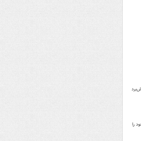
‌برد
د را