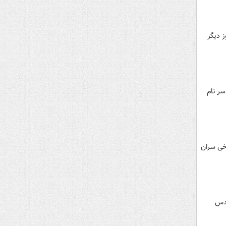
 دیگر
سر نام
رخی سران
قدس