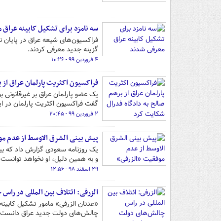
سه نامزد برای تشکیل کابینه عراق
فراکسیون‌های شیعه عراق در پایان 
گزینه جدید معرفی کردند.
۴ فروردین ۹۹ - ۱۰:۲۶
فراکسیون اکثریت پارلمان عراق از 
یک عضو پارلمان عراق بر غیرقانونی ب
گفت فراکسیون اکثریت پارلمان در ا
۲ فروردین ۹۹ - ۲۰:۴۵
پیش بینی الشرق الاوسط از عدم م
یک روزنامه سعودی گزارش داد که ب
و به همین دلیل، او نخواهد توانست 
۲۹ اسفند ۹۸ - ۱۲:۵۶
الزرفی: ائتلاف بین المللی در را
«عدنان الزرفی» مامور تشکیل کابینه ج
چالش‌های دولت جدید عراق دانست.