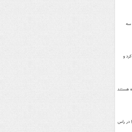
 سه
کرد و
ه هستند
ا در راس