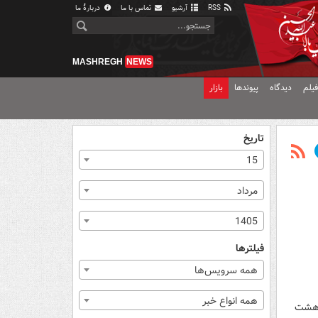
RSS
آرشیو
تماس با ما
دربارهٔ ما
MASHREGH
NEWS
یلم
دیدگاه
پیوندها
بازار
تاریخ
15
مرداد
1405
فیلترها
همه سرویس‌ها
همه انواع خبر
م هشت