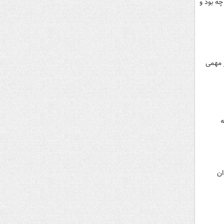
چه بود و
ر مهمی
به
ان