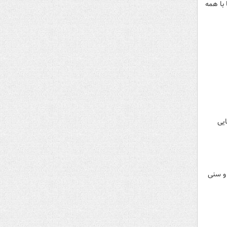
یم تا با همه
یی
 و سنی