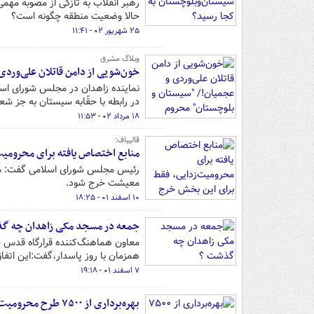
رهبر انقلاب به تازگی از مصوبه مهم
حالا وضعیت منطقه چگونه است؟
۲۵ شهریور ۰۲ - ۱۱:۴۱
وبلاگ مشرق
خون‌شویی از دامن قاتلان علی‌ورد
نماینده زاهدان در مجلس شورای اسلام
در رابطه با حقّابه سیستان به جز شع
۱۸ مرداد ۰۲ - ۱۱:۵۳
قالیباف:
منابع اختصاص یافته برای محرومی
معیشت خرج شود.
۱۰ اسفند ۰۱ - ۱۸:۲۵
جمعه در مسجد مکی زاهدان چه گ
معاون هماهنگ‌کننده قرارگاه قدس 
همزمان با روز پاسدار،گفت:این اتفاق ر
۷ اسفند ۰۱ - ۱۹:۱۸
بهره‌برداری از ۷۵۰۰ طرح محرومیت‌زدایی بنیاد مستضعفان