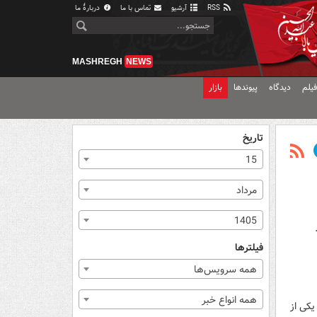
RSS
آرشیو
تماس با ما
دربارهٔ ما
MASHREGH
NEWS
یلم
دیدگاه
پیوندها
بازار
تاریخ
15
مرداد
1405
فیلترها
همه سرویس‌ها
همه انواع خبر
یکی از