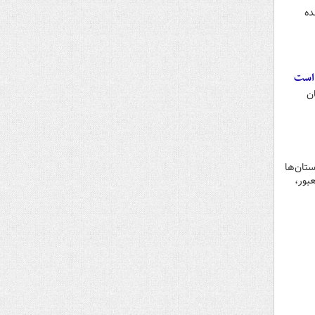
ده
استان
تان‌ها
بور،