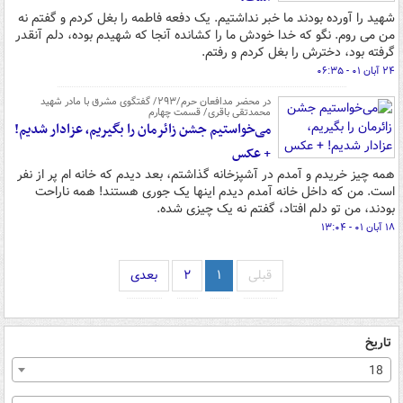
شهید را آورده بودند ما خبر نداشتیم. یک دفعه فاطمه را بغل کردم و گفتم نه
من می روم. نگو که خدا خودش ما را کشانده آنجا که شهیدم بوده، دلم آنقدر
گرفته بود، دخترش را بغل کردم و رفتم.
۲۴ آبان ۰۱ - ۰۶:۳۵
در محضر مدافعان حرم/۲۹۳/ گفتگوی مشرق با مادر شهید
محمدتقی باقری/ قسمت چهارم
می‌خواستیم جشن زائرمان را بگیریم، عزادار شدیم!
+ عکس
همه چیز خریدم و آمدم در آشپزخانه گذاشتم، بعد دیدم که خانه ام پر از نفر
است. من که داخل خانه آمدم دیدم اینها یک جوری هستند! همه ناراحت
بودند، من تو دلم افتاد، گفتم نه یک چیزی شده.
۱۸ آبان ۰۱ - ۱۳:۰۴
قبلی
۱
۲
بعدی
تاریخ
18