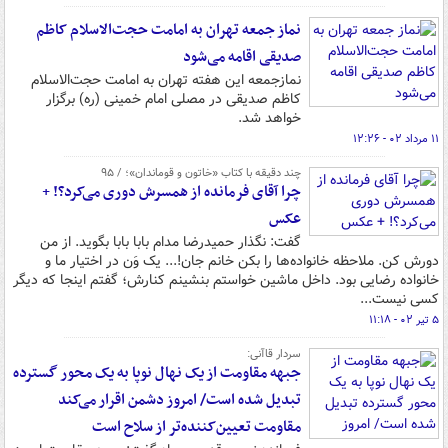
نماز جمعه تهران به امامت حجت‌الاسلام کاظم
صدیقی اقامه می‌شود
نمازجمعه این هفته تهران به امامت حجت‌الاسلام
کاظم صدیقی در مصلی امام خمینی (ره) برگزار
خواهد شد.
۱۱ مرداد ۰۲ - ۱۲:۲۶
چند دقیقه با کتاب «خاتون و قوماندان»؛ / ۹۵
چرا آقای فرمانده از همسرش دوری می‌کرد؟! +
عکس
گفت: نگذار حمیدرضا مدام بابا بابا بگوید. از من
دورش کن. ملاحظه خانواده‌ها را بکن خانم جان!... یک وَن در اختیار ما و
خانواده رضایی بود. داخل ماشین خواستم بنشینم کنارش؛ گفتم اینجا که دیگر
کسی نیست...
۵ تیر ۰۲ - ۱۱:۱۸
سردار قاآنی:
جبهه مقاومت از یک نهال نوپا به یک محور گسترده
تبدیل شده است/ امروز دشمن اقرار می‌کند
مقاومت تعیین‌کننده‌تر از سلاح است