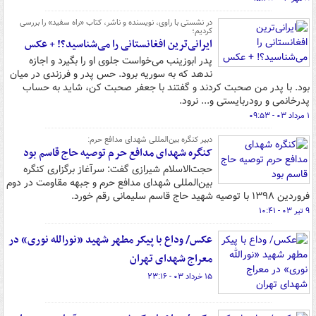
در نشستی با راوی، نویسنده و ناشر، کتاب «راه سفید» را بررسی
کردیم؛
ایرانی‌ترین افغانستانی را می‌شناسید؟! + عکس
پدر ابوزینب می‌خواست جلوی او را بگیرد و اجازه
ندهد که به سوریه برود. حس پدر و فرزندی در میان
بود. با پدر من صحبت کردند و گفتند با جعفر صحبت کن، شاید به حساب
پدرخانمی ‌و رودربایستی و... نرود.
۱ مرداد ۰۳ - ۰۹:۵۳
دبیر کنگره بین‌المللی شهدای مدافع حرم:
کنگره شهدای مدافع حرم توصیه حاج قاسم بود
حجت‌الاسلام شیرازی گفت: سرآغاز برگزاری کنگره
بین‌المللی شهدای مدافع حرم و جبهه مقاومت در دوم
فروردین ۱۳۹۸ با توصیه شهید حاج قاسم سلیمانی رقم خورد.
۹ تیر ۰۳ - ۱۰:۴۱
عکس/ وداع با پیکر مطهر شهید «نورالله نوری» در
معراج شهدای تهران
۱۵ خرداد ۰۳ - ۲۳:۱۶