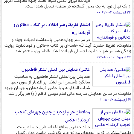
فرمانده نیروی قدس سپاه گفت: جبهه مقاومت امروز
از یک نهال نوپا به یک محور گسترده در منطقه تبدیل شده است.
۲۳ اردیبهشت ۰۲ - ۰۰:۴۷
انتشار تقریظ رهبر انقلاب بر کتاب «خاتون و
قوماندان»
در مراسم چهاردهمین پاسداشت ادبیات جهاد و
مقاومت، تقریظ حضرت آیت‌الله خامنه‌ای بر کتاب «خاتون و قوماندان» روایت
زندگی همسر شهید علیرضا توسلی فرمانده لشکر فاطمیون، منتشر شد
۲۲ اردیبهشت ۰۲ - ۲۳:۰۴
عکس/ همایش بین‌المللی لشکر فاطمیون
همایش بین‌المللی لشکر فاطمیون به مناسبت
سالگرد تأسیس این لشکر پر افتخار از سوی جبهه
شباب المقاومه و با حضور فرماندهان و جوانان جبهه
مقاومت در سالن همایش مدرسه عالی امام موسی کاظم (ع) قم برگزار شد.
۲۱ اردیبهشت ۰۲ - ۱۱:۱۵
مدافعان حرم از دیدن چنین چهره‌ای تعجب
کردند!+ عکس
جواد جعفری مدافع افغانستانی حرم اهل‌بیت
علیهم‌السلام می‌گوید: بچه‌های مدافع حرم یک شب مراسم دعای کمیل