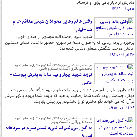
مادرش از دیار باقی برای او فرستاد.
۵ دی ۰۱ - ۱۳:۴۹
وقتی عالم وهابی محو اذان شیعی مدافع حرم
شد+فیلم
شهید سید رحمت الله موسوی از صدای خوبی
برخوردار بود، زمانی که به عنوان مبلغ در سوریه حضور داشت، صدای دلنشین
اذانش موجب شگفتی علمای وهابی شده بود.
۲۸ آذر ۰۱ - ۱۶:۲۵
در محضر مدافعان حرم/۲۹۵/ گفتگوی مشرق با مادر شهید
محمدتقی باقری/ قسمت ششم و پایانی
فرزند شهید چهار و نیم ساله به پدرش پیوست +
عکس
فقط داروی خواب آور می دادند و روی تخت خواب بود دیگه. خوب نمی شد
دیگر، جسمش بود، گفت شما رضایت بدهید که برود، شما بروید بالای سرش.
قرآن که می خواند بگو دخترم تو را بخشیدم برو پیش بابایت.
۲۶ آبان ۰۱ - ۰۹:۱۵
در محضر مدافعان حرم/۲۹۴/ گفتگوی مشرق با مادر شهید
محمدتقی باقری/ قسمت پنجم
به گلزار می‌رفتم اما نمی‌دانستم پسرم در سردخانه
است!