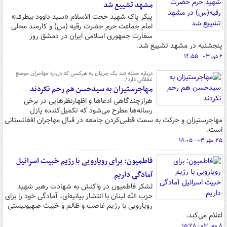
مشهد تشییع شد
پیکر پاک شهید حجت الاسلام «سید داوود بیطرف»
امام جماعت حرم حضرت رقیه (س) و کارمند محلی
سفارت جمهوری اسلامی ایران در دمشق روز
پنجشنبه در مشهد تشییع شد.
۶ دی ۰۳ - ۱۴:۵۵
درباره حمله تند یک جریان به هرکسی که درباره مهاجران موضع
عقلانی دارد/
مهاجرستیزان به سیدحسن هم رحم نکردند
هرازچندگاهی ادعاها و اظهارنظرهایی در برخی
رسانه‌ها مطرح می‌شود که تکمیل‌کننده پازل
مهاجرستیزان و حرکت به سمت قطبی‌کردن جامعه در قبال مهاجران افغانستانی
است.
۲۵ مهر ۰۳ - ۱۸:۰۵
فاطمیون: برای رویارویی با رژیم خبیث اسرائیل
آمادگی داریم
لشکر فاطمیون در واکنش به شهادت رهبر شهید
حزب الله لبنان با انتشار بیانیه‌ای، آمادگی خود را برای
رویارویی با رژیم غاصب و ظالم و خبیث صهیونیستی
اعلام می‌کند.
۸ مهر ۰۳ - ۱۵:۲۸