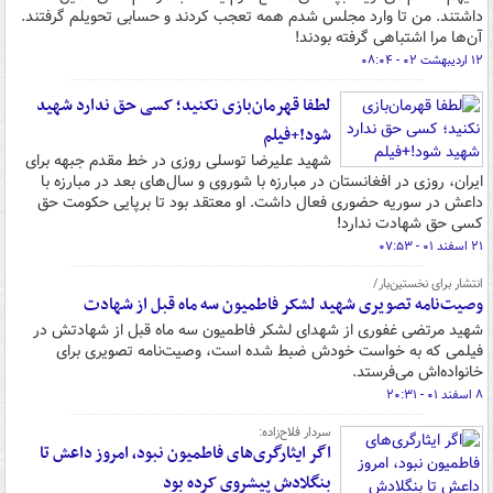
داشتند. من تا وارد مجلس شدم همه تعجب کردند و حسابی تحویلم گرفتند.
آن‌ها مرا اشتباهی گرفته بودند!
۱۲ اردیبهشت ۰۲ - ۰۸:۰۴
لطفا قهرمان‌بازی نکنید؛ کسی حق ندارد شهید
شود!+فیلم
شهید علیرضا توسلی روزی در خط‌ مقدم جبهه برای
ایران، روزی در افغانستان در مبارزه با شوروی و سال‌های بعد در مبارزه با
داعش در سوریه حضوری فعال داشت. او معتقد بود تا برپایی حکومت حق
کسی حق شهادت ندارد!
۲۱ اسفند ۰۱ - ۰۷:۵۳
انتشار برای نخستین‌بار/
وصیت‌نامه تصویری شهید لشکر فاطمیون سه ماه قبل از شهادت
شهید مرتضی غفوری از شهدای لشکر فاطمیون سه ماه قبل از شهادتش در
فیلمی که به خواست خودش ضبط شده است،‌ وصیت‌نامه تصویری برای
خانواده‌اش می‌فرستد.
۸ اسفند ۰۱ - ۲۰:۳۱
سردار فلاح‌زاده:
اگر ایثارگری‌های فاطمیون نبود، امروز داعش تا
بنگلادش پیشروی کرده بود