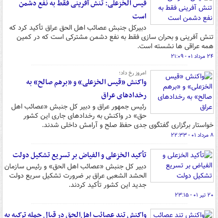
قیس الخزعلی: تنش آفرینی فقط به نفع دشمن
است
دبیرکل جنبش عصائب اهل الحق عراق تأکید کرد که
تنش آفرینی و بحران سازی فقط به نفع دشمن مشترکی است که در کمین
همه عراقی ها نشسته است.
۲۴ مرداد ۰۱ - ۲۱:۰۹
امروز رخ داد؛
واکنش «قیس الخزعلی» و «برهم صالح» به
رخدادهای عراق
رئیس جمهور عراق و دبیر کل جنبش «عصائب اهل
حق» در واکنش به رخدادهای جاری این کشور
خواستار برگزاری گفتگوی جدی حفظ صلح و آرامش داخلی شدند.
۸ مرداد ۰۱ - ۲۲:۳۳
تأکید الخزعلی و الفیاض بر تسریع تشکیل دولت
دبیر کل جنبش «عصائب اهل الحق» و رئیس سازمان
الحشد الشعبی عراق بر ضرورت تشکیل سریع دولت
جدید این کشور تأکید کردند.
۲۰ تیر ۰۱ - ۲۳:۱۵
واکنش تند عصائب اهل‌الحق در قبال حمله ترکیه به