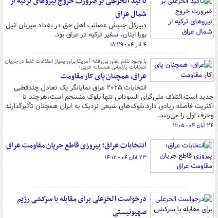
تاکید الخزعلی بر ضرورت خروج نیروهای ترکیه از
شمال عراق
دبیرکل جنبش عصائب اهل حق در بغداد میزبان انیل
بورا اینان، سفیر ترکیه در عراق بود.
۴ آذر ۰۴ - ۱۸:۲۹
با وجود تلاش‌های بی‌وقفه آمریکا برای پمپاژ اطلاعات غلط در جریان
انتخابات پارلمانی همسایه غربی؛
عراق، همچنان پای کار مقاومت
انتخابات ۲۰۲۵ عراق نمایانگر یک تعادل چندقطبی
جدید است.ائتلاف ملی‌گرای السودانی تنها بلوک منسجم است،هرچند تا
اکثریت فاصله زیادی دارد.بلوک‌های شیعی نزدیک به ایران همچنان تأثیرگذارند
وحرف اول را می‌زنند.
۲۴ آبان ۰۴ - ۱۱:۰۵
انتخابات عراق؛ پیروزی قاطع جریان مقاومت عراق
۲۳ آبان ۰۴ - ۱۴:۱۲
درخواست الخزعلی برای مقابله با سرکشی رژیم
صهیونیستی