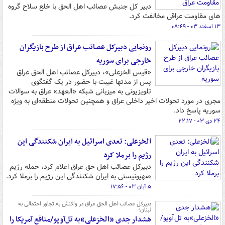
دبیر کل جنبش عصائب اهل الحق با خلع سلاح گروه
های مقاومت عراقی مخالفت کرد.
۱۳ اسفند ۰۳ - ۰۸:۴۹
رونمایی دبیرکل عصائب عراق از طرح بازیگران
خارجی برای سوریه
«قیس الخزعلی»، دبیرکل عصائب اهل الحق عراق
پس از مدتها غیبت با حضور در یک گفتگوی
تلویزیونی به میزبانی شبکه «العهد» عراق به سوالات
مجری در مورد تحولات اخیر داخلی عراق و همچنین تحولات منطقه‌ای به ویژه
سوریه پاسخ داد.
۲۴ دی ۰۳ - ۲۲:۱۷
الخزعلی: تعدی اسرائیل به ایران شکنندگی این
رژیم را برملا کرد
دبیرکل عصائب اهل حق عراق اعلام کرد، حمله رژیم
صهیونیستی به ایران شکنندگی این رژیم را برملا کرد.
۵ آبان ۰۳ - ۱۷:۵۶
دبیرکل عصائب اهل الحق عراق در واکنش به تجاوز احتمالی به
لبنان؛
هشدار جدی «الخزعلی»به تل‌آویو/منافع آمریکا را