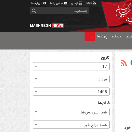
RSS
آرشیو
تماس با ما
دربارهٔ ما
MASHREGH
NEWS
یلم
دیدگاه
پیوندها
بازار
تاریخ
17
مرداد
1405
فیلترها
همه سرویس‌ها
همه انواع خبر
 خود