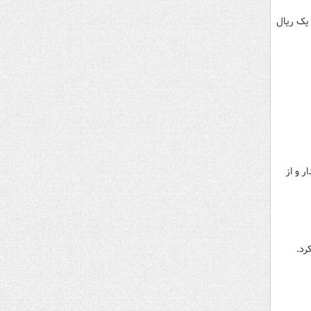
یک ریال
ر و از
رد.