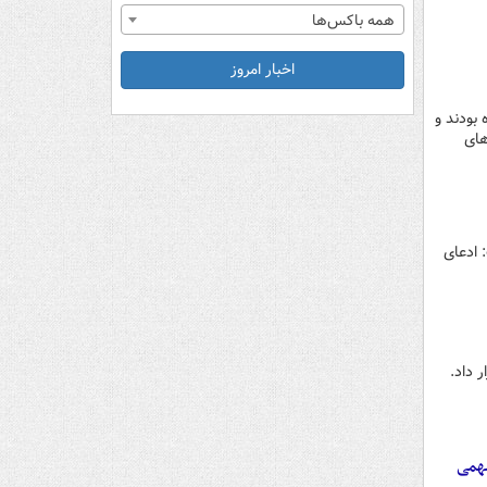
همه باکس‌ها
اخبار امروز
بودند و
های
 ادعای
 داد.
سهمی