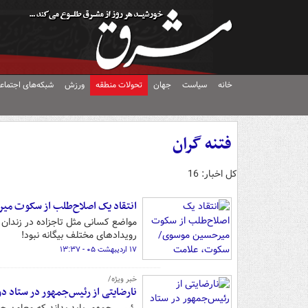
خانه
سیاست
جهان
تحولات منطقه
ورزش
شبکه‌های اجتماع
فتنه گران
کل اخبار: 16
انتقاد یک اصلاح‌طلب از سکوت می
مواضع کسانی مثل تاجزاده در زندان
رویدادهای مختلف بیگانه نبود!
۱۷ اردیبهشت ۰۵ - ۱۳:۳۷
خبر ویژه/
نارضایتی از رئیس‌جمهور در ستاد 