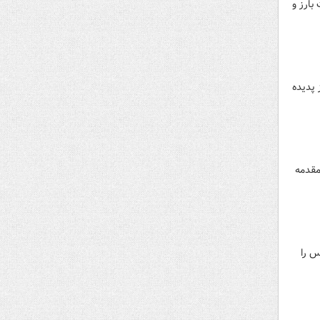
بارز و
 پدیده
مقدمه
س را