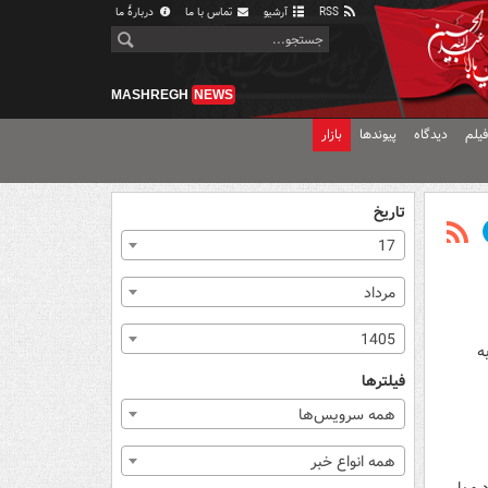
RSS
آرشیو
تماس با ما
دربارهٔ ما
MASHREGH
NEWS
یلم
دیدگاه
پیوندها
بازار
تاریخ
17
مرداد
1405
ه
فیلترها
همه سرویس‌ها
همه انواع خبر