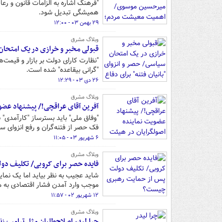
"فرهنگ اشاره به الزامات قانون و رع
همیشگی تبدیل شود.
۲۹ بهمن ۰۳ - ۱۲:۰۰
وبلاگ مشرق
قبولی مخبر و خرازی در یک امتحان 
"نظارت کارای دولت بر بازار و قیمت
"گرانی بیقاعده" شده است.
۲۶ دی ۰۳ - ۱۲:۲۹
وبلاگ مشرق
آفرین آقای عراقچی!/ پیشنهاد عضو
"وفاق ملی" باید بسترساز "کارآمدی"
فک حصر از فتنه‌گران و رفع انزوای س
۶ شهریور ۰۳ - ۱۱:۰۵
وبلاگ مشرق
فایده حصر برای کروبی/ تکلیف د
شاید عجیب به نظر بیاید اما یک نمای
موجب وارد آمدن فشار اقتصادی به م
۱۲ شهریور ۰۲ - ۱۱:۵۷
وبلاگ مشرق
چرا لیدر اصلاح‌طلبان مثل ترامپ ز