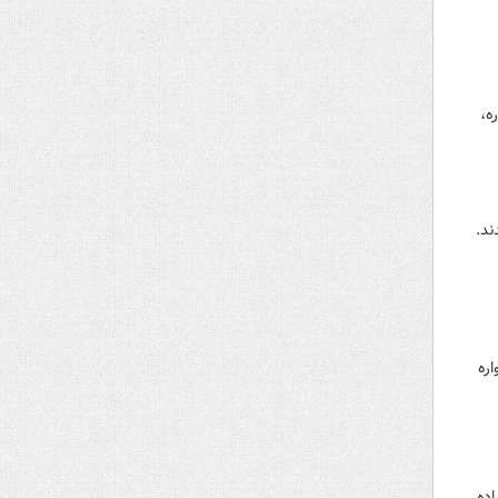
اره،
ند.
 جشنواره
اده