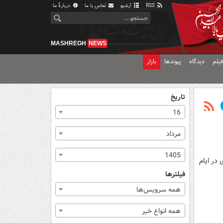
RSS
آرشیو
تماس با ما
دربارهٔ ما
MASHREGH
NEWS
یلم
دیدگاه
پیوندها
بازار
تاریخ
16
مرداد
1405
حاج قاسم در کرمان، گفت: ۲۲ برنامه محوری در ایام
فیلترها
همه سرویس‌ها
همه انواع خبر