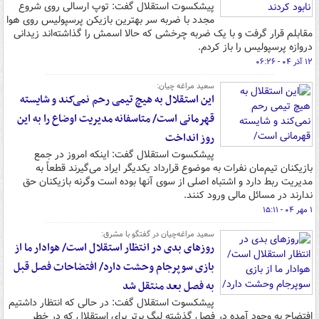
پیشکسوت استقلال گفت: توپ ارسالی روی شروع
مجدد با ضربه سر بهترین بازیکن پرسپولیس روی هوا
مقابلم قرار گرفت و با یک ضربه چرخشی که حالا اسمش را گذاشته‌اند زیدانی
دروازه پرسپولیس را باز کردم.
۱۲ آذر ۰۴ - ۰۶:۲۶
سعید مراغه چیان:
این استقلال به هیچ تیمی رحم نمی‌کند و شایسته
قهرمانی است/ متاسفانه مدیریت اوضاع را به این
روز انداخت
پیشکسوت استقلال گفت: اینکه امروز در جمع
بازیکنان تیم‌مان نفرات به موضوع قرارداد یکدیگر ایراد می‌گیرند قطعاً به
مدیریت ربط دارد و اشتباه اصلی از سوی آنها بوده است وگرنه بازیکنان حق
ندارند در مسائل مالی ورود کنند.
۱ مهر ۰۴ - ۱۵:۱۱
سعید مراغه‌چیان در گفتگو با مشرق:
روزهای بدی در انتظار استقلال است/ هوادار ما از
بازی سوپرجام وحشت دارد/ افتضاحات فصل قبل
به فصل بعد منتقل شد
پیشکسوت استقلال گفت: در حالی که انتظار داشتیم
افتضاح به وجود آمده در فصل گذشته لیگ برتر برای استقلال که در خطر