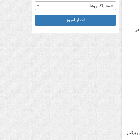
همه باکس‌ها
اخبار امروز
در
 برکنار