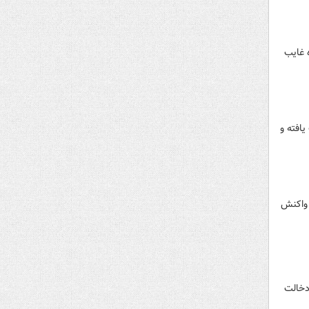
 غایب
افته و
 واکنش
دخالت