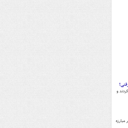
رفنی!
ردند و
 مبارزه