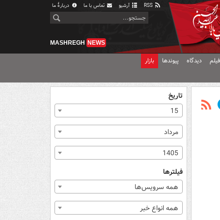
RSS
آرشیو
تماس با ما
دربارهٔ ما
MASHREGH
NEWS
یلم
دیدگاه
پیوندها
بازار
تاریخ
15
مرداد
1405
فیلترها
همه سرویس‌ها
همه انواع خبر