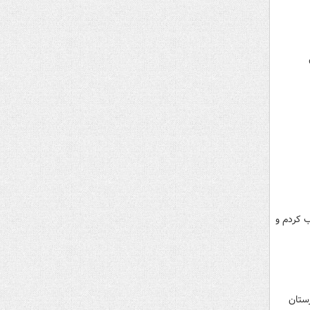
 کردم و
یزستان