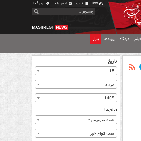
RSS
آرشیو
تماس با ما
دربارهٔ ما
MASHREGH
NEWS
یلم
دیدگاه
پیوندها
بازار
تاریخ
15
مرداد
1405
فیلترها
همه سرویس‌ها
همه انواع خبر