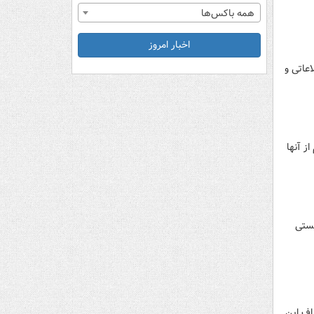
همه باکس‌ها
اخبار امروز
عاتی و
ز آنها
یستی
اف این