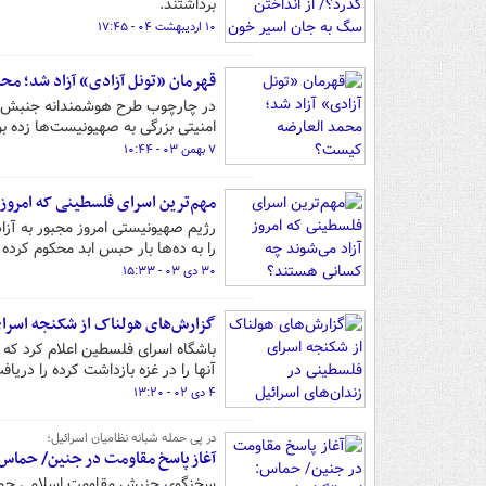
برداشتند.
۱۰ اردیبهشت ۰۴ - ۱۷:۴۵
قهرمان «تونل آزادی» آزاد شد؛ م
در چارچوب طرح هوشمندانه جنبش حما
امنیتی بزرگی به صهیونیست‌ها زده ب
۷ بهمن ۰۳ - ۱۰:۴۴
مهم‌ترین اسرای فلسطینی که امروز
رژیم صهیونیستی امروز مجبور به آزاد
را به ده‌ها بار حبس ابد محکوم کرده
۳۰ دی ۰۳ - ۱۵:۳۳
گزارش‌های هولناک از شکنجه اسرای
باشگاه اسرای فلسطین اعلام کرد که
آنها را در غزه بازداشت کرده را دریا
۴ دی ۰۲ - ۱۳:۲۰
در پی حمله شبانه نظامیان اسرائیل؛
آغاز پاسخ مقاومت در جنین/ حماس:
سخنگوی جنبش مقاومت اسلامی حماس