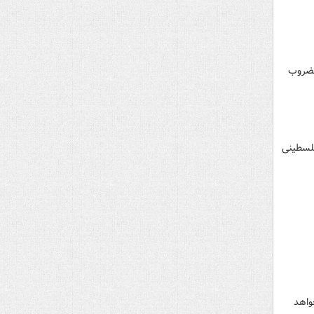
مضروب
فلسطینی
واهد