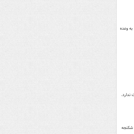
به وعده
ندارد.
 شکنجه