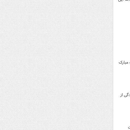
 مبارک
دگی از
ات