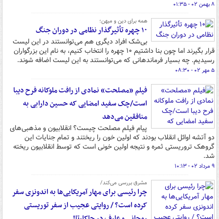
۸ بهمن ۰۲ - ۰۱:۳۵
همه برای دین و میهن؛
۱۰ چهره تأثیرگذار نظامی در دوران جنگ
بی‌شک افراد دیگری هم می‌توانستند در این لیست
قرار بگیرند اما چون بنا داشتیم ۱۰ چهره را انتخاب کنیم، به نام این بزرگواران
رسیدیم. چه بسیار فرماندهانی که می‌توانستند به این لیست اضافه شوند.
۵ مهر ۰۲ - ۰۸:۳۰
فیلم «مصلحت» نمادی از رافت ملوکانه فرح دیبا
است/چک سفید امضایی که حسین دارابی به
منافقین می‌دهد
پیام فیلم مصلحت چیست؟ انقلابیون و مذهبی‌های
دو آتشه اوائل انقلاب بودند که اولین خون را ریختند و تمام جنایات این
گروهک تروریستی ثمره و نتیجه اولین خونی است که توسط انقلابیون ریخته
شد.
۹ مرداد ۰۲ - ۱۰:۱۳
مشرق بررسی می‌کند/
چرا رئیسی برای مهار آمریکایی‌ها به اندونزی سفر
کرده است؟ / روایتی عجیب از سفر توریستی
روحانی و عارف در جاکارتا!