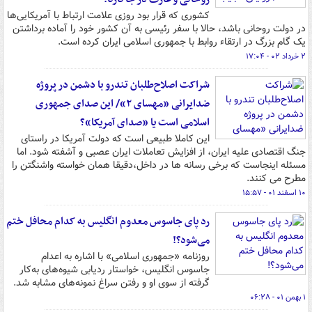
کشوری که قرار بود روزی علامت ارتباط با آمریکایی‌ها
در دولت روحانی باشد، حالا با سفر رئیسی به آن کشور خود را آماده برداشتن
یک گام بزرگ در ارتقاء روابط با جمهوری اسلامی ایران کرده است.
۲ خرداد ۰۲ - ۱۷:۰۴
شراکت اصلاح‌طلبان تندرو با دشمن در پروژه
ضدایرانی «مهسای ۲»/ این صدای جمهوری
اسلامی است یا «صدای آمریکا»؟
این کاملا طبیعی است که دولت آمریکا در راستای
جنگ اقتصادی علیه ایران، از افزایش تعاملات ایران عصبی و آشفته شود. اما
مسئله اینجاست که برخی رسانه ها در داخل،دقیقا همان خواسته واشنگتن را
مطرح می کنند.
۱۰ اسفند ۰۱ - ۱۵:۵۷
رد پای جاسوس معدوم انگلیس به کدام محافل ختم
می‌شود؟!
روزنامه «جمهوری اسلامی» با اشاره به اعدام
جاسوس انگلیس، خواستار ردیابی شیوه‌های به‌کار
گرفته از سوی او و رفتن سراغ نمونه‌های مشابه شد.
۱ بهمن ۰۱ - ۰۶:۲۸