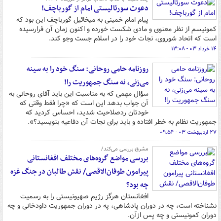
دعوت سورئالیستی امام از گورباچف!
پیام امام خمینی به میخائیل گورباچف این بود که
کمونیسم از نظر معنوی و مادی شکست خورده و اکنون زمان آن فرارسیده
است که اتحاد شوروی، نجات خود را در اسلام جست وجو کند.
۱۴ خرداد ۰۳ - ۱۳:۰۸
روزنامه حامی روحانی: سنگ خود را به سینه
می‌زنی، نه سنگ جمهوریت را!
سؤال مهمی که به مناسبت این باید آقای روحانی به
آن جواب بدهد این است که «چرا فقط وقتی که
خودتان ردصلاحیت شدید، احساس کردید که
جمهوریت نظام به خطر افتاده و باید برای نجات آن دفاعیه بنویسید؟».
۲۷ اردیبهشت ۰۳ - ۰۹:۵۴
مشرق بررسی می‌کند/
بررسی مواضع گروه‌های مختلف افغانستانی
پیرامون طوفان‌الاقصی/ نقش طالبان در جنگ غزه
چه بود؟
افغانستان هرگز رژیم صهیونیستی را به رسمیت
نشناخته است، چه در دوران پادشاهی، په در دوران جمهوریت داودخانی و چه
دوران کمونیستی و چه پس ازآن.