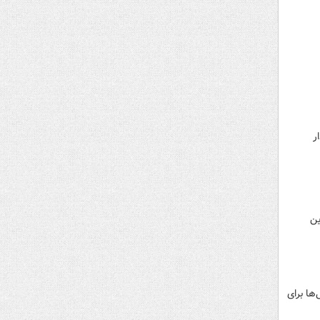
ر
ین
ها برای