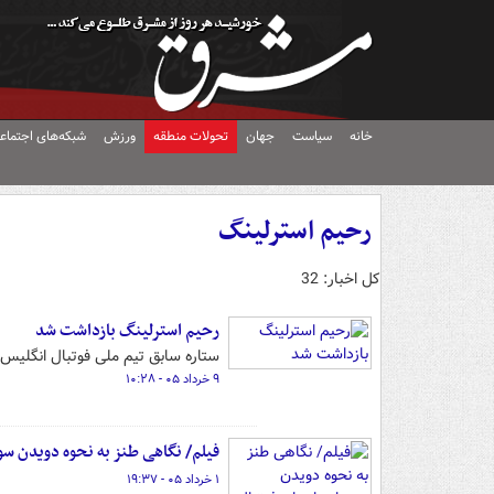
خانه
سیاست
جهان
تحولات منطقه
ورزش
شبکه‌های اجتماع
رحیم استرلینگ
کل اخبار: 32
رحیم استرلینگ بازداشت شد
ستاره سابق تیم ملی فوتبال انگلیس
۹ خرداد ۰۵ - ۱۰:۲۸
فیلم/ نگاهی طنز به نحوه دویدن سو
۱ خرداد ۰۵ - ۱۹:۳۷