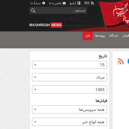
RSS
آرشیو
تماس با ما
دربارهٔ ما
MASHREGH
NEWS
یلم
دیدگاه
پیوندها
بازار
تاریخ
15
مرداد
1405
فیلترها
همه سرویس‌ها
همه انواع خبر