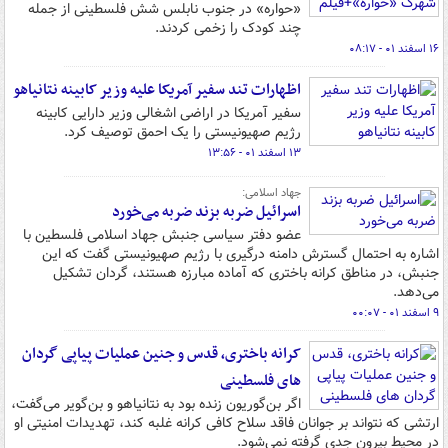
«حواره» در جنوب نابلس شش فلسطینی از جمله
چند کودک را زخمی کردند.
۱۶ اسفند ۰۱ - ۰۸:۱۷
اظهارات تند سفیر آمریکا علیه وزیر کابینه نتانیاهو
سفیر آمریکا در اراضی اشغالی وزیر دارایی کابینه
رژیم صهیونیستی را یک احمق توصیف کرد.
۱۳ اسفند ۰۱ - ۱۳:۵۶
جهاد اسلامی:
اسرائیل ضربه بزند ضربه می‌خورد
عضو دفتر سیاسی جنبش جهاد اسلامی فلسطین با
اشاره به احتمال گسترش دامنه درگیری با رژیم صهیونیستی گفت که این
جنبش، در مناطق کرانه باختری که آماده مبارزه هستند، گردان تشکیل
می‌دهد.
۹ اسفند ۰۱ - ۰۰:۰۷
کرانه باختری، قدس و جنین عملیات پیاپی گردان
های فلسطینی‌
اگر بن‌گوریون زنده بود به نتانیاهو و بن‌گویر می‌گفت،
ارتشی که نتواند بر جوانان فاقد سلاح کافی کرانه غلبه کند، تهدیدات امنیتی او
در محیط بیرون جدی گرفته نمی‌شود.