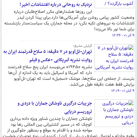
نزدیک به روحانی درباره اغتشاشات اخیر!
این روزها هشدارهای مکرر اصلاح‌طلبان درباره
وضعیت کشور پیامی روشن برای آمریکایی‌ها دارد،برای پیدا کردن لیدر
اغتشاشات به نیروهای تکیه نکن؛ در محله جماران یک سیاست‌مدار بازنشسته
برای شما نور بالا می‌زند!
۹ آذر ۰۱ - ۱۲:۳۶
گزارش مشرق؛
تهران-تل‌آویو در ۷ دقیقه: ۵ سلاح قدرتمند ایران به
روایت نشریه آمریکایی +عکس و فیلم
نشریه «۱۹۴۵» می‌نویسد ایران پنج سلاح قدرتمند
دارد که آمریکا و اسرائیل باید به یک اندازه از آن‌ها
بترسند. از جمله‌ی این سلاح‌ها، موشک «سجیل» است که تهران-تل‌آویو
برایش فقط هفت دقیقه طول می‌کشد.
۹ آبان ۰۱ - ۱۲:۰۹
جزییات درگیری ناوشکن جماران با دزدی و
تروریسم دریایی
ناوشکن جماران با چندین شناور ویژه داده برداری
کوچک که در مسیر کشتیرانی بین المللی رها بود
مواجه شده و با اقدام به موقع و بمنظور جلوگیری از
وقوع حادثه و احتمال تصادف دریایی از کنترل کننده این نوع تجهیزات خواست