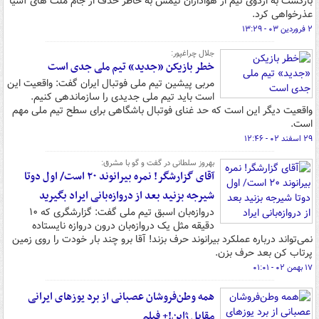
بازگشت به اردوی تیم از هواداران تیمش به خاطر حذف از جام ملت های آسیا
عذرخواهی کرد.
۲ فروردین ۰۳ - ۱۳:۲۹
جلال چراغپور:
خطر بازیکن «جدید» تیم ملی جدی است
مربی پیشین تیم ملی فوتبال ایران گفت: واقعیت این
است باید تیم ملی جدیدی را سازماندهی کنیم.
واقعیت دیگر این است که حد غنای فوتبال باشگاهی برای سطح تیم ملی مهم
است.
۲۹ اسفند ۰۲ - ۱۲:۴۶
بهروز سلطانی در گفت و گو با مشرق:
آقای گزارشگر! نمره بیرانوند ۲۰ است/ اول دوتا
شیرجه بزنید بعد از دروازه‌بانی ایراد بگیرید
دروازه‌بان اسبق تیم ملی گفت: گزارشگری که ۱۰
دقیقه مثل یک دروازه‌بان درون دروازه نایستاده
نمی‌تواند درباره عملکرد بیرانوند حرف بزند! آقا برو چند بار خودت را روی زمین
پرتاب کن بعد حرف بزن.
۱۷ بهمن ۰۲ - ۰۱:۰۱
همه وطن‌فروشان عصبانی از برد یوزهای ایرانی
مقابل ژاپن!+ فیلم