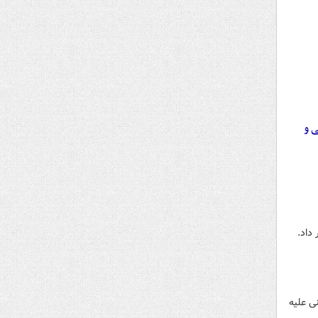
ی و
نی علیه