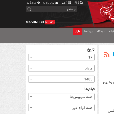
RSS
آرشیو
تماس با ما
دربارهٔ ما
MASHREGH
NEWS
یلم
دیدگاه
پیوندها
بازار
تاریخ
17
مرداد
1405
 رهبری
فیلترها
همه سرویس‌ها
همه انواع خبر
جلس