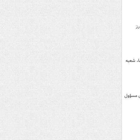
رز
ا، شعبه
ی مسؤول