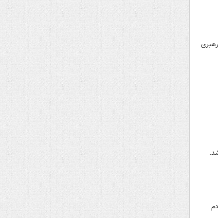
رهبری
شد.
دم