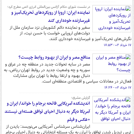
در نشست شورای حکام آژانس بین‌المللی انرژی اتمی مطرح کرد؛
نماینده ایران: اروپا از رویکردهای تحریک‌آمیز و
غیرسازنده خودداری کند
سفیر و نماینده دائم کشورمان نزد سازمان ملل از
دولت‌های اروپایی خواست با حسن نیت، از
نگرش‌های تحریک‌آمیز و غیرسازنده خودداری کنند.
۱۷ خرداد ۰۲ - ۱۸:۵۳
منافع مصر و ایران از بهبود روابط چیست؟
مصر در سایه تحولات جدید در منطقه چه در عراق و
سوریه و چه وضعیت جدید در روابط تهران-ریاض، به
دنبال بهبود و ارتقا روابط با تهران برای مشارکت
فعال‌تر در معادلات سیاسی و اقتصادی منطقه‌ای است.
۱۷ خرداد ۰۲ - ۱۶:۲۴
گزارش مشرق؛
اندیشکده آمریکایی فاتحه برجام را خواند/ ایران و
آمریکا دیگر به دنبال احیای توافق هسته‌ای نیستند
+عکس و فیلم
ایران‌شناس سرشناس آمریکایی می‌نویسد: بایدن از
ترس تبدیل شدن توافق با ایران به یک مسئله انتخاباتی به دنبال احیای برجام