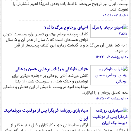
نیست. ایران نیز ترجیح می‌دهد تا انتخابات بعدی آمریکا اهرم فشارش را
تقویت کند.
۹ خرداد ۰۲ - ۰۸:۵۴
احیای برجام یا مرگ دائم؟
کلاف پیچیده برجام بهترین تعبیر برای وضعیت کنونی
توافق هسته‌ای است که ۸ سال از عمر آن و ۵ سال
از به کما رفتن آن می‌گذرد و با گذشت زمان، این کلاف پیچیده‌تر از قبل
می‌شود.
۲۰ اردیبهشت ۰۲ - ۱۶:۲۴
خواب طولانی و رؤیای برجامی حسن روحانی
کاش می‌شد آقای روحانی بر «جام» دیگری برای
نوشیدن و خنک شدن و سرمست شدن از پندار
موفقیت امید می‌بست تا بیش از این عطش و تشنگی
عدم تحقق برجام او را نیازارد.
۲۰ اردیبهشت ۰۲ - ۱۴:۲۵
سیاه‌بازی روزنامه غربگرا پس از موفقیت دیپلماتیک
ایران
ارگان مطبوعاتی حزب کارگزاران ذیل تیتر «گذر از
آرمانگرایی» نوشت: امیدواریم از تجربه برقراری رابطه با عربستان برای گفت‌وگو