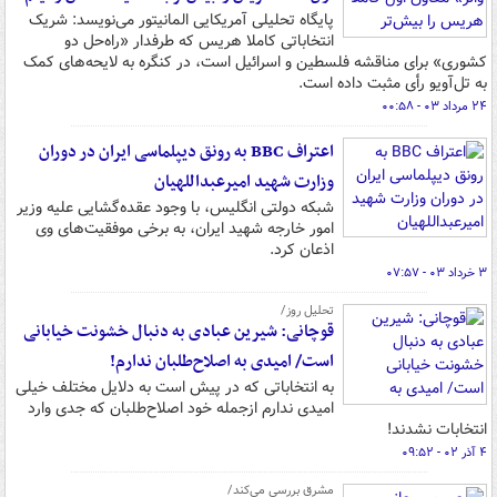
پایگاه تحلیلی آمریکایی المانیتور می‌نویسد: شریک
انتخاباتی کاملا هریس که طرفدار «راه‌حل دو
کشوری» برای مناقشه فلسطین و اسرائیل است، در کنگره به لایحه‌های کمک
به تل‌آویو رأی مثبت داده است.
۲۴ مرداد ۰۳ - ۰۰:۵۸
اعتراف BBC به رونق دیپلماسی ایران در دوران
وزارت شهید امیرعبداللهیان
شبکه دولتی انگلیس، با وجود عقده‌گشایی علیه وزیر
امور خارجه شهید ایران، به برخی موفقیت‌های وی
اذعان کرد.
۳ خرداد ۰۳ - ۰۷:۵۷
تحلیل روز/
قوچانی: شیرین عبادی به دنبال خشونت خیابانی
است/ امیدی به اصلاح‌طلبان ندارم!
به انتخاباتی که در پیش است به دلایل مختلف خیلی
امیدی ندارم ازجمله خود اصلاح‌طلبان که جدی وارد
انتخابات نشدند!
۴ آذر ۰۲ - ۰۹:۵۲
مشرق بررسی می‌کند/