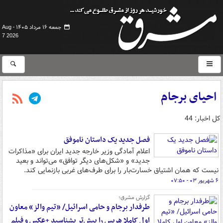
جمعه ۱۶ مرداد ۱۴۰۵ -
Aug
7 2026
احیای برجام
کل اخبار: 44
فصل جدید یک داستان ناموفق
اعلام آمادگی وزیر خارجه جدید ایران برای «مذاکرات
جدید» و «شکل‌های دیگر توافق» می‌تواند و بعید
نیست که همان اشتیاق خسارت‌بار را برای طرف‌های غربی بازنمایی ‌کند.
۶ شهریور ۰۳ - ۰۷:۵۰
گزارش مشرق؛
طرفدار برجام و حامی اسرائیل/ «تیم والز» معاون
اول کاملا هریس را بیش‌تر بشناسید +عکس و فیلم