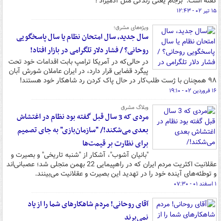
گفته است: "برجام یعنی زندگی مثل آدمیزاد"!
۱۵ تیر ۰۲ - ۱۲:۴۳
ویژه‌های مشرق؛
سال جدید، سال امتحان نظام یا سال پاسخگویی
روحانی؟ / فشار دلار تلگرامی در بازار افتاد!
در حالی‌که در آمریکا ترامپ بابت اقدامات خود تحت
پیگرد قضایی قرار دارد، در ایران عاملان شورش آبان
۹۸ همچنان با ژست طلب‌کار در حال پاک کردن رد شاهکار خود هستند!
۱۶ فروردین ۰۲ - ۱۹:۱۰
وبلاگ مشرق
مردی که 3 سال قبل گفته بود نظام در اغتشاش
بعدی می‌شکند!/ "سازمان‌بازی" به جای تصمیم
برای نظارت بر قیمت‌ها
"بانیان آشوب"، آشکار از "شنبه تاریخی" و بصیرت و
عقلانیت اکثریت مردم ایران که در راهپیمایی 22 بهمن متجلی شد؛ عصبانی‌اند
و توطئه‌های آینده خود را در تهدید این بصیرت و عقلانیت می‌بینند.
۱ اسفند ۰۱ - ۰۷:۳۰
آقای روحانی! مردم شاهکارهای شما را از یاد
نمی‌برند