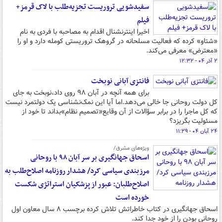
سفیدشویی تروریست تجزیه‌طلب با لاک قرمز+
فیلم
اخیرا اینترنشنال اقدام به مصاحبه با فردی به نام
«شتاو» کرده که فعالیت مسلحانه در گروهک تروریستی کومله دارد و او را
«معترض» معرفی می‌کند.
۲ آذر ۰۴ - ۱۲:۳۲
فانتزی آبانی نوبخت
برای همه آنچه در آبان ۹۸ روی داد،نوبخت به جای
کل دولت روحانی جا خالی می‌دهد.اما آیا این نمک‌نشناسی یک دولتمرد نیست
که کل ماجرا را در برابر سؤالات از آن وقایع«تصمیم نظام»بداند تا خود از
مسئولیت بگریزد؟
۲۴ آبان ۰۴ - ۱۱:۲۹
ویژه‌های مشرق/
اسحاق جهانگیری بر سر آبان ۹۸ با روحانی
مرزبندی سیاسی کرد/ هشدار روزنامه اصلاح‌طلب به
اصلاح‌طلبان: عبور از پزشکیان استراتژی شکست
خورده است
اسحاق جهانگیری در کتاب خاطراتش تلاش کرده برچسب ۸ سال معاون اول
روحانی بودن را از خود جدا کند.