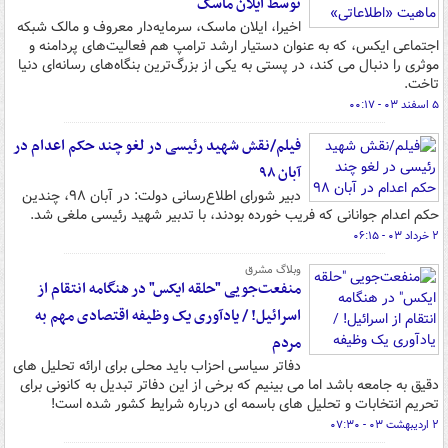
توسط ایلان ماسک
اخیرا، ایلان ماسک، سرمایه‌دار معروف و مالک شبکه
اجتماعی ایکس، که به عنوان دستیار ارشد ترامپ هم فعالیت‌های پردامنه و
موثری را دنبال می کند، در پستی به یکی از بزرگ‌ترین بنگاه‌های رسانه‌ای دنیا
تاخت.
۵ اسفند ۰۳ - ۰۰:۱۷
فیلم/نقش شهید رئیسی در لغو چند حکم اعدام در
آبان ۹۸
دبیر شورای اطلاع‌رسانی دولت: در آبان ۹۸، چندین
حکم اعدام جوانانی که فریب خورده بودند، با تدبیر شهید رئیسی ملغی شد.
۲ خرداد ۰۳ - ۰۶:۱۵
وبلاگ مشرق
منفعت‌جویی "حلقه ایکس" در هنگامه انتقام از
اسرائیل! / یادآوری یک وظیفه اقتصادی مهم به
مردم
دفاتر سیاسی احزاب باید محلی برای ارائه تحلیل های
دقیق به جامعه باشد اما می بینیم که برخی از این دفاتر تبدیل به کانونی برای
تحریم انتخابات و تحلیل های باسمه ای درباره شرایط کشور شده است!
۲ اردیبهشت ۰۳ - ۰۷:۳۰