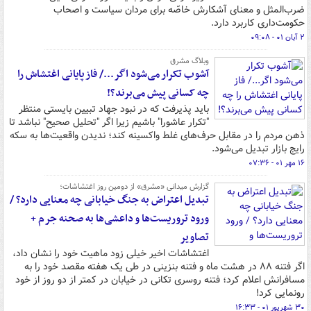
ضرب‌المثل و معنای آشکارش خاصّه برای مردان سیاست و اصحاب
حکومت‌داری کاربرد دارد.
۲ آبان ۰۱ - ۰۹:۰۸
وبلاگ مشرق
آشوب تکرار می‌شود اگر.../ فاز پایانی اغتشاش را
چه کسانی پیش می‌برند؟!
باید پذیرفت که در نبود جهاد تبیین بایستی منتظر
"تکرار عاشورا" باشیم زیرا اگر "تحلیل صحیح" نباشد تا
ذهن مردم را در مقابل حرف‌های غلط واکسینه کند؛ ندیدن واقعیت‌ها به سکه
رایج بازار تبدیل می‌شود.
۱۶ مهر ۰۱ - ۰۷:۳۶
گزارش میدانی «مشرق» از دومین روز اغتشاشات؛
تبدیل اعتراض به جنگ خیابانی چه معنایی دارد؟ /
ورود تروریست‌ها و داعشی‌ها به صحنه جرم +
تصاویر
اغتشاشات اخیر خیلی زود ماهیت خود را نشان داد،
اگر فتنه ۸۸ در هشت ماه و فتنه بنزینی در طی یک هفته مقصد خود را به
مسافرانش اعلام کرد؛ فتنه روسری تکانی در خیابان در کمتر از دو روز از خود
رونمایی کرد!
۳۰ شهریور ۰۱ - ۱۶:۳۳