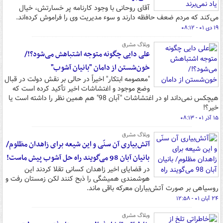
آقای روحانی با وجود کارنامه پر خسارتش، خیال
می‌کند که مردم ضعف حافظه دارند و سوء مدیریت وی را فراموش کرده‌اند.
۱۹ دی ۰۱ - ۰۸:۱۲
وبلاگ مشرق
علی دایی چگونه متوجه اشتباهش می‌شود؟!/
خون‌شستن از دامان "بانیان آشوب"
"معصومه ابتکار" اخیراً در حالی بر نقش دولت در قبال
وضع موجود و اغتشاشات اخیر تأکید کرده است که
هیچکس نمی‌داند او در اغتشاشات "آبان 98" هم همین نظر را داشته است یا
خیر؟!
۱۵ آذر ۰۱ - ۰۸:۱۳
وبلاگ مشرق
آتش‌بیاری آن سنّی و این شیعه برای زاهدان مظلوم/
بانیان آبان 98 می‌گویند راه حل آشوب پیش ماست!
در قضایای اخیر زاهدان کسانی تقلا کردند این
هوشمندی همیشگی را ذبح کنند لکن زمستان رفت و
روسیاهی بر صورت آتش‌بیاران معرکه باقی ماند.
۲۴ آبان ۰۱ - ۱۲:۵۸
وبلاگ مشرق