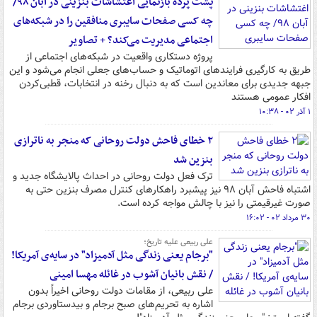
پشت پرده بازنمایی اغتشاشات بنزینی در آبان ۹۸/
چه کسی صفحات سایبری منافقین را در شبکه‌های
اجتماعی مدیریت می‌کند؟ + تصاویر
پروژه دستکاری واقعیت در شبکه‌های اجتماعی از
طریق به کارگیری فرایندهای اتوماتیک و حساب‌های جعلی انجام می‌شود و این
جبهه جدیدی برای معاندین است که به دنبال رخنه در انتخابات، قطبی‌کردن
افکار عمومی هستند
۱ آذر ۰۲ - ۱۰:۳۸
۲ خطای فاحش دولت روحانی که منجر به ناترازی
بنزین شد
ترک فعل دولت روحانی در احداث پالایشگاه جدید و
اشتباه فاحش آبان ۹۸ نیز پیشبرد راهکارهای کنترل مصرف بنزین حتی به
صورت غیرقیمتی را نیز با چالش مواجه کرده است.
۳۰ مرداد ۰۲ - ۱۶:۰۲
علی ربیعی علیه تاریخ؛
"برجام یعنی زندگی مثل آدمیزاد" در سایه‌ی آمریکا!
/ نقش بانیان آشوب در غائله مهسا امینی
علی ربیعی، از مقامات دولت روحانی اخیراً بدون
اشاره به تحریم‌های صبح برجام و بیدستاوردی برجام