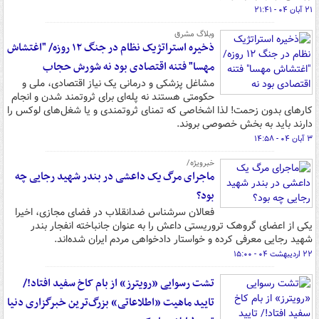
۲۱ آبان ۰۴ - ۲۱:۴۱
وبلاگ مشرق
ذخیره استراتژیک نظام در جنگ ۱۲ روزه/ "اغتشاش
مهسا" فتنه اقتصادی بود نه شورش حجاب
مشاغل پزشکی و درمانی یک نیاز اقتصادی، ملی و
حکومتی هستند نه پله‌ای برای ثروتمند شدن و انجام
کارهای بدون زحمت! لذا اشخاصی که تمنای ثروتمندی و یا شغل‌های لوکس را
دارند باید به بخش خصوصی بروند.
۳ آبان ۰۴ - ۱۴:۵۸
خبرویژه/
ماجرای مرگ یک داعشی در بندر شهید رجایی چه
بود؟
فعالان سرشناس ضدانقلاب در فضای مجازی، اخیرا
یکی از اعضای گروهک تروریستی داعش را به عنوان جانباخته انفجار بندر
شهید رجایی معرفی کرده و خواستار دادخواهی مردم ایران شده‌اند.
۲۲ اردیبهشت ۰۴ - ۱۵:۰۰
تشت رسوایی «رویترز» از بام کاخ سفید افتاد!/
تایید ماهیت «اطلاعاتی» بزرگ‌ترین خبرگزاری دنیا