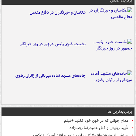
برگزیده عکس
عکاسان و خبرنگاران در دفاع مقدس
نشست خبری رئیس جمهور در روز خبرنگار
جاده‌های مشهد آماده میزبانی از زائران رضوی
پربازدیدترین ها
مداح جوانی که در خون خود غلتید +فیلم
تأیید ربایش و قتل حمیدرضا رجب‌زاده
استقرار انبوه «دی‌اف‑۱۷» و پایان عصر پدافند آمریکا +عکس