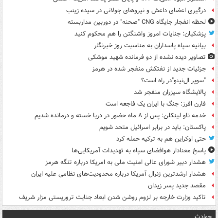
درگیری اعضای داعش و نیروهای جولانی در سیده زینب
لحظه انفجار جایگاه CNG "صحنه" در دوربین مداربسته
پزشکیان: جنایات امروز واشنگتن را هم محکوم کنید
بیانیه سپاه پاسداران به مناسبت روز خبرنگار
تصاویر دیده‌ نشده از دو فرمانده شهید موشکی
جزئیات جدید از نفتکش منفجر شده در هرمز
"سوپر ال‌نینو"در راه است؟
پالایشگاه سیزران منفجر شد
فارن افرز: جنگ با ایران یک فاجعه است
خدمه ناو لینکلن: پس از ۸ ماه حضور در دریا خسته و درمانده‌ شدیم
پاکستان: باید در برابر اسرائیل متحد شویم
حتی اوکراین هم به ترکیه حمله کرد
پاسخ معنادار هوافضای سپاه به تهدیدات آمریکایی‌ها
هشدار دبیر شورای عالی امنیت ملی به امریکا درباره تنگه هرمز
هشدار ارشدترین ژنرال آمریکا درباره محدودیت‌های نظامی علیه ایران
مقصد جدید پسر زیدان
تاکید وزارت خارجه بر لزوم روشن شدن ابعاد جنایت تروریستی مزار شریف
حوادث