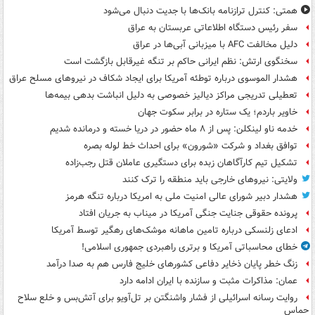
همتی: کنترل ترازنامه بانک‌ها با جدیت دنبال می‌شود
سفر رئیس دستگاه اطلاعاتی عربستان به عراق
دلیل مخالفت AFC با میزبانی آبی‌ها در عراق
سخنگوی ارتش: نظم ایرانی حاکم بر تنگه غیرقابل بازگشت است
هشدار الموسوی درباره توطئه آمریکا برای ایجاد شکاف در نیروهای مسلح عراق
تعطیلی تدریجی مراکز دیالیز خصوصی به دلیل انباشت بدهی بیمه‌ها
خاویر باردم؛ یک ستاره در برابر سکوت جهان
خدمه ناو لینکلن: پس از ۸ ماه حضور در دریا خسته و درمانده‌ شدیم
توافق بغداد و شرکت «شورون» برای احداث خط لوله بصره
تشکیل تیم کارآگاهان زبده برای دستگیری عاملان قتل رجب‌زاده
ولایتی: نیروهای خارجی باید منطقه را ترک کنند
هشدار دبیر شورای عالی امنیت ملی به امریکا درباره تنگه هرمز
پرونده حقوقی جنایت جنگی آمریکا در میناب به جریان افتاد
ادعای زلنسکی درباره تامین ماهانه موشک‌های رهگیر توسط آمریکا
خطای محاسباتی آمریکا و برتری راهبردی جمهوری اسلامی!
زنگ خطر پایان ذخایر دفاعی کشورهای خلیج فارس هم به صدا درآمد
عمان: مذاکرات مثبت و سازنده با ایران ادامه دارد
روایت رسانه اسرائیلی از فشار واشنگتن بر تل‌آویو برای آتش‌بس و خلع سلاح
حماس