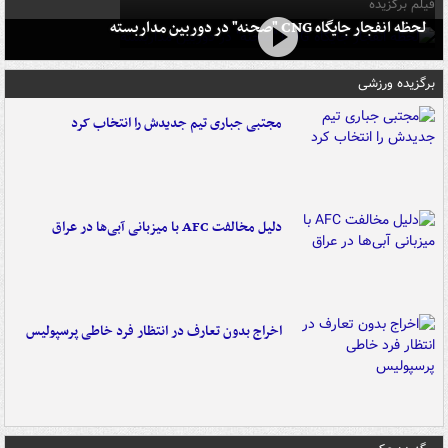
فیلم برگزیده
لحظه انفجار جایگاه CNG "صحنه" در دوربین مداربسته
برگزیده ورزشی
مجتبی جباری تیم جدیدش را انتخاب کرد
دلیل مخالفت AFC با میزبانی آبی‌ها در عراق
اخراج بدون تعارف در انتظار فرد خاطی پرسپولیس