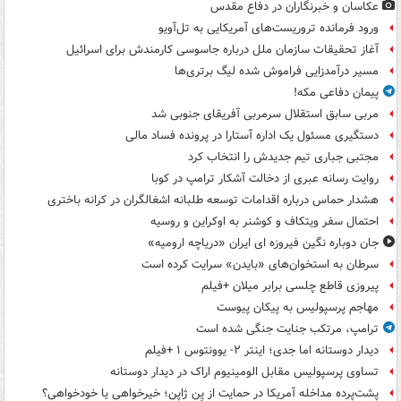
عکاسان و خبرنگاران در دفاع مقدس
ورود فرمانده تروریست‌های آمریکایی به تل‌آویو
آغاز تحقیقات سازمان ملل درباره جاسوسی کارمندش برای اسرائیل
مسیر درآمدزایی فراموش شده لیگ برتری‌ها
پیمان دفاعی مکه!
مربی سابق استقلال سرمربی آفریقای جنوبی شد
دستگیری مسئول یک اداره آستارا در پرونده فساد مالی
مجتبی جباری تیم جدیدش را انتخاب کرد
روایت رسانه عبری از دخالت آشکار ترامپ در کوبا
هشدار حماس درباره اقدامات توسعه طلبانه اشغالگران در کرانه باختری
احتمال سفر ویتکاف و کوشنر به اوکراین و روسیه
جان دوباره نگین فیروزه ای ایران «دریاچه ارومیه»
سرطان به استخوان‌های «بایدن» سرایت کرده است
پیروزی قاطع چلسی برابر میلان +فیلم
مهاجم پرسپولیس به پیکان پیوست
ترامپ، مرتکب جنایت جنگی شده است
دیدار دوستانه اما جدی؛ اینتر ۲- یوونتوس ۱ +فیلم
تساوی پرسپولیس مقابل الومینیوم اراک در دیدار دوستانه
پشت‌پرده مداخله آمریکا در حمایت از یِن ژاپن؛ خیرخواهی یا خودخواهی؟