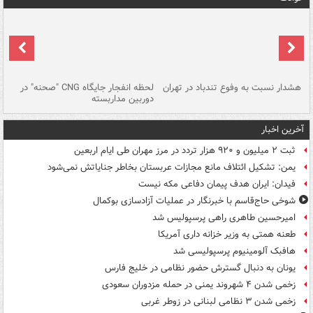
ای
هشدار نسبت به وفوع تندباد در تهران
لحظه انفجار جایگاه CNG "صحنه" در
دس
دوربین مداربسته
ات
آخرین اخبار
ثبت ۲ میلیون و ۹۲۰ هزار تردد در مرز مهران طی ایام اربعین
یمن: تشکیل ائتلاف مانع مجازات عربستان بخاطر جنایاتش نمی‌شود
فیدان: ایران هدف پیمان دفاعی مکه نیست
شوخی حاج‌قاسم با خبرنگار در عملیات آزادسازی بوکمال
امیرحسین طاهری راهی پرسپولیس شد
طعنه همتی به وزیر خزانه داری آمریکا
هافبک آلومینیوم پرسپولیسی شد
یونان به دنبال گسترش حضور نظامی در خلیج فارس
زخمی شدن ۴ شهروند یمنی در حمله مزدوران سعودی
زخمی شدن ۳ نظامی لبنانی در زوطر غربی