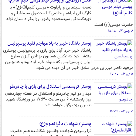
عکس/ رونمایی از پوستر فیلم موسی کلیم‌الله(ع)
نسخه سینمایی و پایلوت «موسی کلیم‌الله(ع)» به
کارگردانی ابراهیم حاتمی‌کیا محصول سیمافیلم و
تهیه‌کنندگی سیدمحمود رضوی روایتگر داستان تولد
حضرت موسی(ع) است.
۸ بهمن ۰۳ - ۱۵:۱۵
پوستر باشگاه خیبر به یاد مهاجم فقید پرسپولیس
باشگاه خیبر خرم آباد برای بازی با پرسپولیس پوستری
منتشر کرد که عکس همایون بهزادی گلزن مطرح
ایران و پرسپولیس که متولد خرم آباد بود و همچنین
مرحوم ناصر میرزایی مربی سابق خیبر در آن دیده می شود.
۵ دی ۰۳ - ۱۷:۲۰
پوستر کریسمسی استقلال برای بازی با چادرملو
دیدار دو تیم چادرملو و استقلال در هفته چهاردهم،
روز پنجشنبه ۶ دی ساعت ۱۷:۳۰ در ورزشگاه شهید
نصیری یزد برگزار خواهد شد.
۵ دی ۰۳ - ۱۴:۵۴
پوستر/ شهادت باقرالعلوم(ع)
فرا رسیدن شهادت جانسوز شکافنده علم حضرت