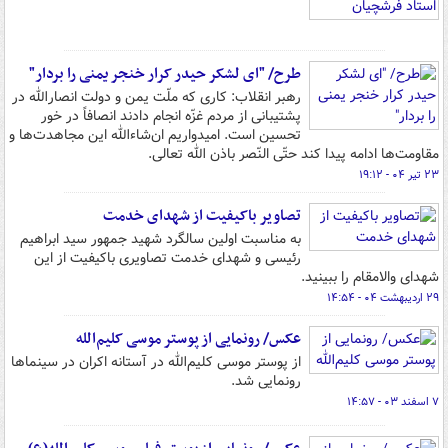
طرح/ "ای لشکر حیدر کرار خنجر یمنی را بردار"
رهبر انقلاب: کاری که ملّت یمن و دولت انصارالله در
پشتیبانی از مردم غزّه انجام دادند انصافاً در خور
تحسین است. امیدواریم ان‌شاءالله این مجاهدت‌ها و
مقاومت‌ها ادامه پیدا کند حتّی النّصر باذن الله تعالی.
۲۳ تیر ۰۴ - ۱۹:۱۲
تصاویر باکیفیت از شهدای خدمت
به مناسبت اولین سالگرد شهید جمهور سید ابراهیم
رئیسی و شهدای خدمت تصاویری باکیفیت از این
شهدای والامقام را ببینید.
۲۹ اردیبهشت ۰۴ - ۱۴:۵۴
عکس/ رونمایی از پوستر موسی کلیم‌الله
از پوستر موسی کلیم‌الله در آستانه اکران در سینماها
رونمایی شد.
۷ اسفند ۰۳ - ۱۴:۵۷