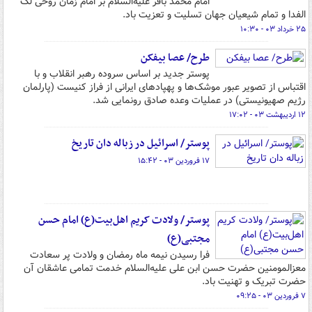
امام محمد باقر علیه‌السلام بر امام زمان روحی لک
الفدا و تمام شیعیان جهان تسلیت و تعزیت باد.
۲۵ خرداد ۰۳ - ۱۰:۳۰
طرح/ عصا بیفکن
پوستر جدید بر اساس سروده رهبر انقلاب و با
اقتباس از تصویر عبور موشک‌ها و پهپادهای ایرانی از فراز کنیست (پارلمان
رژیم صهیونیستی) در عملیات وعده صادق رونمایی شد.
۱۲ اردیبهشت ۰۳ - ۱۷:۰۲
پوستر/ اسرائیل در زباله دان تاریخ
۱۷ فروردین ۰۳ - ۱۵:۴۲
پوستر/ ولادت کریم اهل‌بیت(ع) امام حسن
مجتبی(ع)
فرا رسیدن نیمه ماه رمضان و ولادت پر سعادت
معزالمومنین حضرت حسن ابن علی علیه‌السلام خدمت تمامی عاشقان آن
حضرت تبریک و تهنیت باد.
۷ فروردین ۰۳ - ۰۹:۲۵