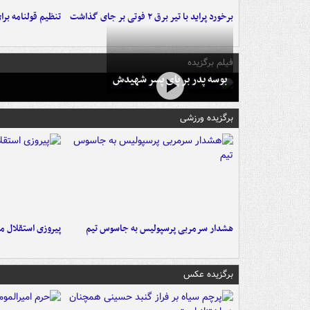
برخورد پراید با تیر برق ۲ فوتی بر جای گذاشت
تنظیم قولنامه بر
فیلم برگزیده
بوسه‌ پدر بر پای پسر شهیدش
برگزیده ورزشی
هشدار سرمربی پرسپولیس به جاسوس تیم
پیروزی استقلال م
برگزیده عکس