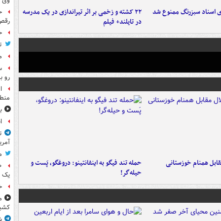
وی 
ای اسناد سبزرنگ ممنوع شد
۲۲ کشته و زخمی بر اثر تیراندازی در یک مدرسه
ح
در تایلند+ فیلم
رقص
ح
ت
م
س
رو ب
ا
منطق
ب
ا
ت
آمری
م
قابل همنام خوزستانی
حمله تند فیگو به اینفانتینو: دروغگو، پَست‌ و
حیله‌گر!
یک 
خ
م
کشی
ش