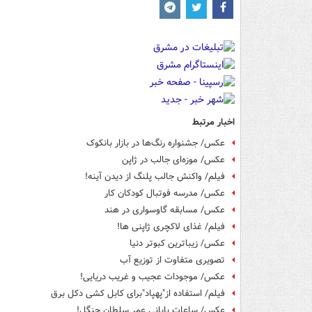
اخبار مرتبط
عکس/ جشنواره رنگ‌ها در بازار بانکوک
عکس/ موزه‌ای جالب در ژاپن
فیلم/ واکنش جالب پلنگ از دیدن آینه!
عکس/ مدرسه فوتبال کودکان کار
عکس/ مسابقه گاوسواری در هند
فیلم/ غذای لاکچری ژاپنی ها!
عکس/ زیباترین کبوتر دنیا
تصویری متفاوت از توزیع آب
عکس/ موجودات عجیب و غریب دریایی!
فیلم/ استفاده از"پهپاد"برای کابل کشی دکل برق
عکس/ ساعات پایانی عمر سلطان جنگل!