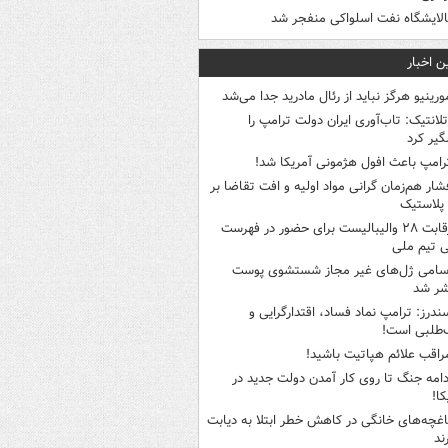
الایشگاه نفت اسلواکی منفجر شد
ن اخبار
ورینیو هرگز نباید از رئال مادرید جدا می‌شد
تلانتیک: تاب‌آوری ایران دولت ترامپ را
گیر کرد
رامپ باعث افول هژمونی آمریکا شد!
شار هم‌زمان گرانی مواد اولیه و افت تقاضا بر
ر پلاستیک
رقابت ۲۸ والیبالیست برای حضور در فهرست
ی تیم ملی
سامی ژل‌های غیر مجاز شستشوی پوست
شر شد
ندرز: ترامپ نماد فساد، اقتدارگرایی و
‌طلبی است!
راقب علائم هپاتیت باشید!
دامه جنگ تا روی کار آمدن دولت جدید در
کا!
اغچه‌های خانگی در کاهش خطر ابتلا به دیابت
ند