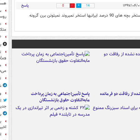
هست
پاسخ
0
14
س
اینجا انقدر استخر گرون شده که فقط پولدارها میتونن برن استخر بچه های 90 درصد ایرانیها استخر نمیروند نمیتونن برن گرونه
روسی
ع
متکی
۶ فوتی و ۵ مصدوم بر ا
ب
ت
ویرا
م
می‌د
ت
ش
ه از رفاقت دو فرمانده‌
پاسخ تأمین‌اجتماعی به زمان پرداخت
و
مابه‌التفاوت حقوق بازنشستگان
ا
جدید
ر
ب
اخیر
ا