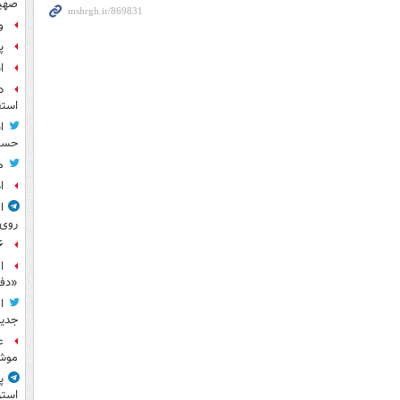
صهی
و
پ
ا
د
استق
ا
حسی
م
ا
ا
روی
۶ فوتی و ۵ مصدوم بر ا
ا
«دف
ا
جدید
ع
موش
پ
استر