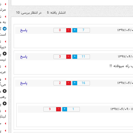
ن
مرتب
انتشار یافته: 5
در انتظار بررسی: 10
ن
به م
آ
پاسخ
0
7
است
ت
دیپل
پ
پاسخ
3
11
نیس
راه میوفته !!
ت
عرب
و
پاسخ
2
16
می‌گ
ه
رهبر
پ
۱۳:۰
9
1
ت
لبنا
حمله
پ