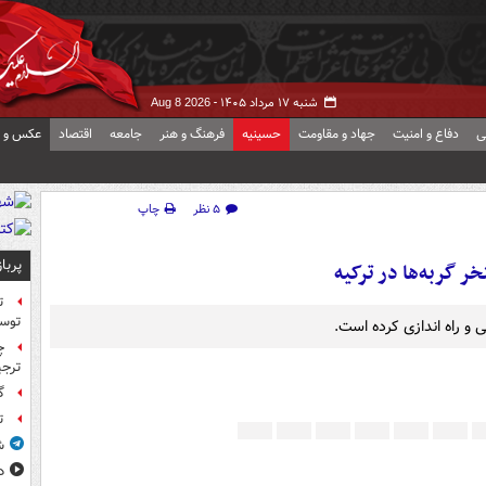
شنبه ۱۷ مرداد ۱۴۰۵ -
Aug 8 2026
ی
دفاع و امنیت
جهاد و مقاومت
حسینیه
فرهنگ و هنر
جامعه
اقتصاد
عکس و ف
۵ نظر
چاپ
پربا
 گربه‌ها در ترکیه
ت
توس
 و راه اندازی کرده است.
چ
ترجی
گ
ت
ش
د