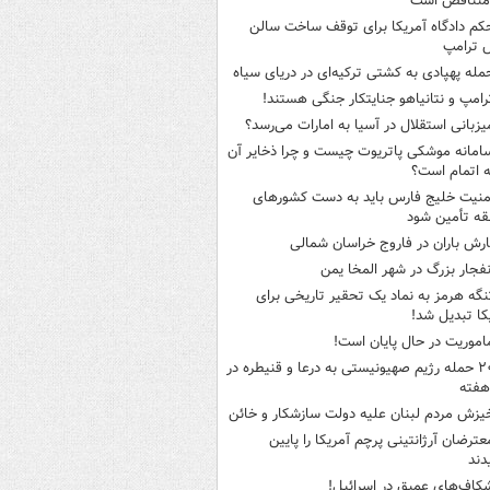
متناقض است
کم دادگاه آمریکا برای توقف ساخت سالن
 ترامپ
مله پهپادی به کشتی ترکیه‌ای در دریای سیاه
رامپ و نتانیاهو جنایتکار جنگی هستند!
یزبانی استقلال در آسیا به امارات می‌رسد؟
امانه موشکی پاتریوت چیست و چرا ذخایر آن
ه اتمام است؟
منیت خلیج فارس باید به دست کشورهای
ه تأمین شود
ارش باران در فاروج خراسان شمالی
نفجار بزرگ در شهر المخا یمن
نگه هرمز به نماد یک تحقیر تاریخی برای
کا تبدیل شد!
اموریت در حال پایان است!
۲۰ حمله رژیم صهیونیستی به درعا و قنیطره در
هفته
یزش مردم لبنان علیه دولت سازشکار و خائن
عترضان آرژانتینی پرچم آمریکا را پایین
دند
کاف‌های عمیق در اسرائیل!