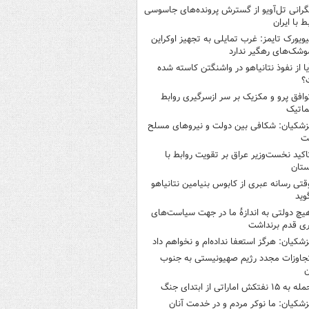
گرانی تل‌آویو از گسترش پرونده‌های جاسوسی
ط با ایران
یویورک تایمز: غرب تمایلی به تجهیز اوکراین
وشک‌های رهگیر ندارد
یا از نفوذ نتانیاهو در واشنگتن کاسته شده
؟
وافق پرو و مکزیک بر سر ازسرگیری روابط
ماتیک
زشکیان: شکافی بین دولت و نیروهای مسلح
ت
اکید نخست‌وزیر عراق بر تقویت روابط با
ستان
قتی رسانه عبری از کابوس بنیامین نتانیاهو
وید
یچ دولتی به اندازۀ ما در جهت سیاست‌های
ی قدم برنداشت
زشکیان: هرگز استعفا نداده‌ام و نخواهم داد
جاوزات مجدد رژیم صهیونیستی به جنوب
ن
 به ۱۵ نفتکش‌ اماراتی از ابتدای جنگ
زشکیان: ما نوکر مردم و در خدمت آنان