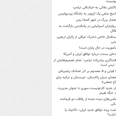
ونیست
اکنش بقائی به خیالبافی ترامپ
اسخ منفی یک لژیونر به باشگاه پرسپولیس
نفجار بزرگ در شهر المخا یمن
روازه‌بان اسپانیایی در یک‌قدمی بازگشت به
لال
ستقبال خاص دخترک عراقی از زائران اربعین
نی
اموریت در حال پایان است!
دعای بسنت درباره توافق ایران و آمریکا
فشاگری برادرزاده ترامپ: تمام تصمیم‌هایش از
 ترس است
ثر تصادف زنجیره‌ای
مضای سران پاکستان، عربستان و ترکیه برای
اع جمعی»
ثر جدید کارتونیست سوری با عنوان مدیریت
 تنگه هرمز
کس‌های دیده نشده از رفاقت دو فرمانده‌
کی
شت پرده توافق جدید ایران؛ تاکتیک یا
اتژی؟