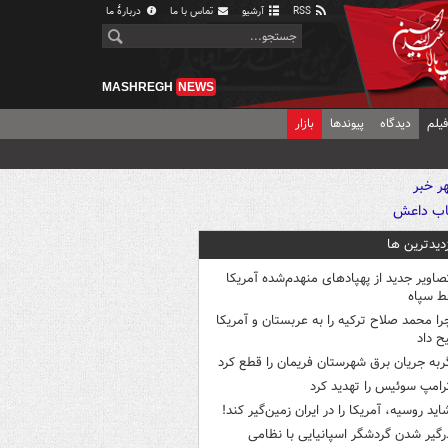
RSS
آرشیو
تماس با ما
دربارهٔ ما
MASHREGH
NEWS
یلم
دیدگاه
پیوندها
بازار
زدیدترین ها
صاویر جدید از پهپادهای منهدم‌شده آمریکا
ط سپاه
را محمد صلاح ترکیه را به عربستان و آمریکا
ح داد
ربه جریان برق شهرستان فریمان را قطع کرد
رامپ سوئیس را تهدید کرد
اید روسیه، آمریکا را در ایران زمین‌گیر کند!
رگیر شدن گردشگر اسپانیایی با نظامی