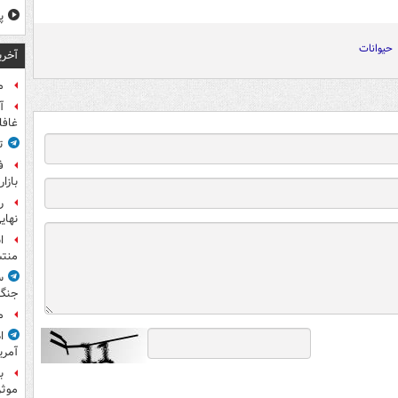
پ
حیوانات
آخری
م
آ
غافل
ت
ف
بازا
نهای
ا
منت
س
جنگ
م
ا
آمری
ب
موثر