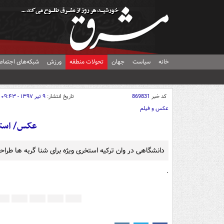
خانه
سیاست
جهان
تحولات منطقه
ورزش
شبکه‌های اجتماع
کد خبر
869831
تاریخ انتشار:
۹ تیر ۱۳۹۷ - ۰۹:۴۳
عکس و فیلم
عکس/ استخر
دانشگاهی در وان ترکیه استخری ویژه برای شنا گربه ها طراحی
.