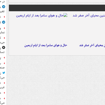
در ح
ج
تغیی
ت
ا
و
نمای
ک
می‌ش
ن محیای آخر صفر شد
حال و هوای سامرا بعد از ایام اربعین
پ
تسلی
پر
ب
صنعت
ز
می‌ک
ت
غربی
د
«
می‌آ