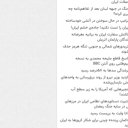
ملات ایران
نگ در جبهه لبنان بعد از تفاهم‌نامه چه
ری کرده؟
رامپ در حال سوختن در آتشی خودساخته
یران را تست نکنید! جاده‌ی خشم ایران!
اکنش سفارت ایران به بیانیه مغرضانه
ندگان پارلمان اتریش
ریدورهای شمالی و جنوبی تنگه هرمز حذف
وند
اسخ قاطع ملیحه محمدی به نسخه
م‌طلبی روی آنتن BBC
شدگی سدها به ۵۸درصد رسید
ازدید وزیر نیرو از روند برق‌رسانی به واحدهای
ی بازسازی‌شده
نجیرهایی که آمریکا را به زیر سطح آب
شند!
ثبیت دستاوردهای نظامی ایران در مرزهای
 در سایه جنگ رمضان
انا وایت به بن‌بست رسید
کمانِ پرنده» چینی برای شکار کروزها به ایران
ید