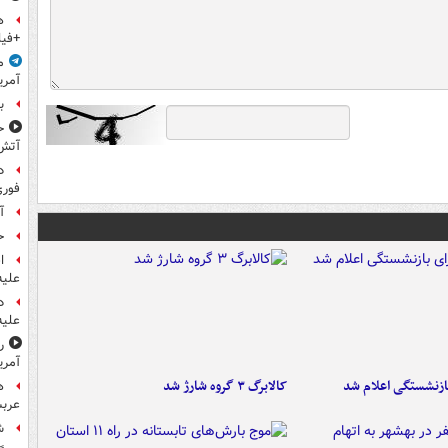
ه
+فیل
م
آمری
ب
ح
آتش
د
فوری
آ
ح
ا
علیه
د
علیه
ر
آمری
ازنشستگی اعلام شد
کالابرگ ۳ گروه شارژ شد
ه
عربس
ش