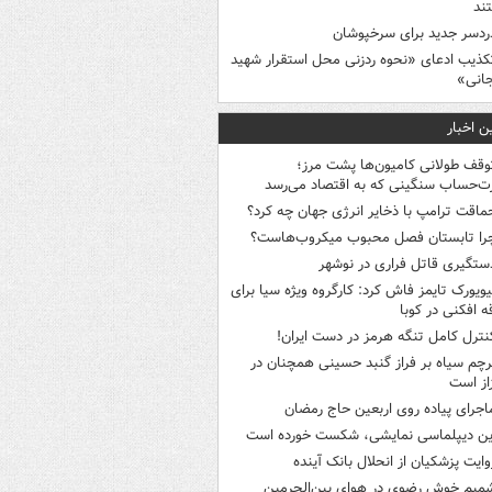
ند
ردسر جدید برای سرخپوشان
کذیب ادعای «نحوه ردزنی محل استقرار شهید
جانی»
ن اخبار
وقف طولانی کامیون‌ها پشت مرز؛
‌حساب سنگینی که به اقتصاد می‌رسد
ماقت ترامپ با ذخایر انرژی جهان چه کرد؟
را تابستان فصل محبوب میکروب‌هاست؟
ستگیری قاتل فراری در نوشهر
یویورک تایمز فاش کرد: کارگروه ویژه سیا برای
ه افکنی در کوبا
نترل کامل تنگه هرمز در دست ایران!
رچم سیاه بر فراز گنبد حسینی همچنان در
از است
اجرای پیاده روی اربعین حاج رمضان
ین دیپلماسی نمایشی، شکست خورده است
وایت پزشکیان از انحلال بانک آینده
میم خوش رضوی در هوای بین‌الحرمین