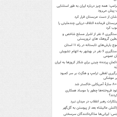
رامپ: همه چیز درباره ایران به طور استثنایی
 پیش می‌رود
شان از دست عربستان فرار کرد
ربستان فرمانده ائتلاف دریایی چندملیتی را
وب کرد
دستگیری ۸ نفر از اشرار مسلح شاخص و
بطین گروهک های تروریستی
وج بارش‌های تابستانه در راه ۱۱ استان
دستگیری ۶ نفر در بهشهر به اتهام تشویش
ن عمومی
کمانِ پرنده» چینی برای شکار کروزها به ایران
ید
رگیری لفظی ترامپ و هگزث بر سر کمبود
ر موشکی
ازۀ آمریکایی خاکستر شد
ود فروخته‌ها چطور با موساد همکاری
ردند؟
بتکارات رهبر انقلاب در میدان نبرد
اکنش عالیشاه بعد از پیوستن به گل‌گهر
نس: ایرانی‌ها مذاکره‌کنندگان سرسختی