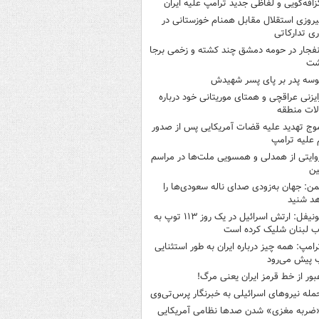
زافه‌گویی و لفاظی جدید ترامپ علیه ایران
یروزی استقلال مقابل همنام خوزستانی در
ری تدارکاتی
نفجار در حومه دمشق چند کشته و زخمی برجا
شت
وسه‌ پدر بر پای پسر شهیدش
ایزنی عراقچی و همتای موریتانی خود درباره
لات منطقه
وج تهدید علیه قضات آمریکایی پس از صدور
علیه ترامپ
وایتی از همدلی و همسویی ملت‌ها در مراسم
ین
من: جهان به‌زودی صدای ناله سعودی‌ها را
د شنید
یونیفل: ارتش اسرائیل در یک روز ۱۱۳ توپ به
 لبنان شلیک کرده است
رامپ: همه چیز درباره ایران به طور استثنایی
 پیش می‌رود
بور از خط قرمز ایران یعنی مرگ!
مله نیروهای اسرائیلی به خبرنگار پرس‌تی‌وی
ضربه مغزی» شدن صدها نظامی آمریکایی