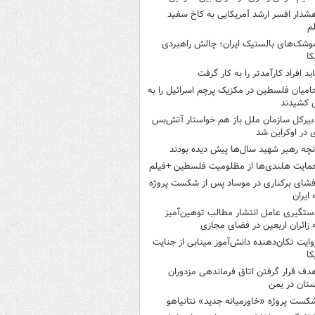
شدار افسر ارشد آمریکایی به کاخ سفید
م
وشک‌های بالستیک ایران؛ چالش راهبردی
کا
اید افراد کارآمدتر را به کار گرفت
امیان فلسطین در مکزیک پرچم اسرائیل را به
 کشیدند
بیرکل سازمان ملل باز هم خواستار آتش‌بس
 در اوکراین شد
نچه رهبر شهید سال‌ها پیش دیده بودند
مایت هلندی‌ها از مظلومیت فلسطین +فیلم
فشای برکناری در موساد پس از شکست پروژه
 ایران
ستگیری عامل انتشار مطالب توهین‌آمیز
 زائران اربعین در فضای مجازی
وایت تکان‌دهنده دانش‌آموز مینابی از جنایت
کا
دف قرار گرفتن اتاق‌ فرماندهی مزدوران
تان در یمن
کست پروژه «خاورمیانه جدید» نتانیاهو