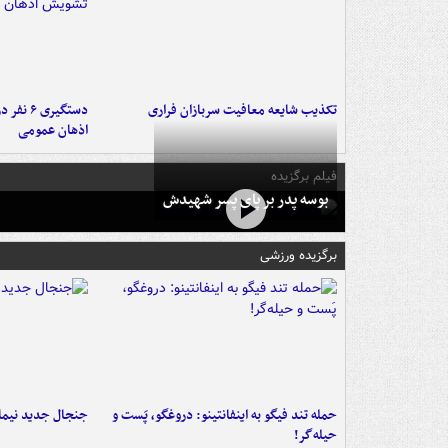
تکذیب شایعه معافیت سربازان فراری
دستگیری 
اذهان عمومی
فیلم برگزیده
بوسه‌ پدر بر پای پسر شهیدش
برگزیده ورزشی
حمله تند فیگو به اینفانتینو: دروغگو، پَست‌ و
جنجال جدید نیمار
حیله‌گر!