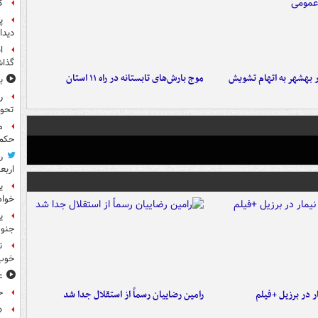
گ
پ
دیدا
ا
گذا
۶ نفر در بهشهر به اتهام تشویش
موج بارش‌های تابستانه در راه ۱۱ استان
ب
ر
تحو
م
حکم 
ر
اربع
ی
خواه
جنوب
ت
خوب
ع
ح
 در برزیل +فیلم
رامین رضاییان رسماً از استقلال جدا شد
«