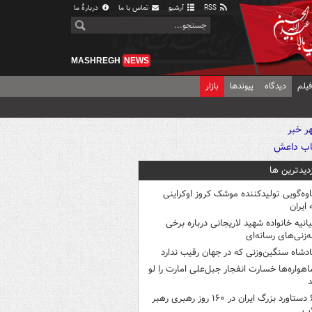
RSS
آرشیو
تماس با ما
دربارهٔ ما
MASHREGH
NEWS
یلم
دیدگاه
پیوندها
بازار
زدیدترین ها
اوه‌گویی تولیدکننده موشک کروز اوکراینی
 ایران
یانیه خانواده شهید لاریجانی درباره برخی
ه‌زنی‌های رسانه‌ای
ادشاه سنگین‌وزنی که در جهان رقیب ندارد
اهواره‌ها خسارت انفجار جبل‌علی امارت را لو
د
۶ دستاورد بزرگ ایران در ۱۶۰ روز رهبری رهبر
اب