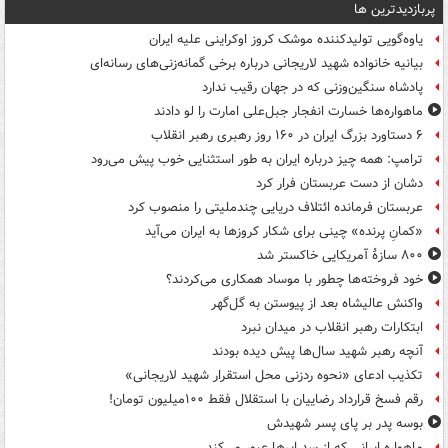
پربازدیدترین ها
یاوه‌گویی تولیدکننده موشک کروز اوکراینی علیه ایران
بیانیه خانواده شهید لاریجانی درباره برخی گمانه‌زنی‌های رسانه‌ای
پادشاه سنگین‌وزنی که در جهان رقیب ندارد
ماهواره‌ها خسارت انفجار جبل‌علی امارت را لو دادند
۶ دستاورد بزرگ ایران در ۱۶۰ روز رهبری رهبر انقلاب
ترامپ: همه چیز درباره ایران به طور استثنایی خوب پیش می‌رود
دشان از دست عربستان فرار کرد
عربستان فرمانده ائتلاف دریایی چندملیتی را منصوب کرد
«کمانِ پرنده» چینی برای شکار کروزها به ایران می‌آید
۸۰۰ سازۀ آمریکایی خاکستر شد
خود فروخته‌ها چطور با موساد همکاری می‌کردند؟
واکنش عالیشاه بعد از پیوستن به گل‌گهر
ابتکارات رهبر انقلاب در میدان نبرد
آنچه رهبر شهید سال‌ها پیش دیده بودند
تکذیب ادعای «نحوه ردزنی محل استقرار شهید لاریجانی»
رقم فسخ قرارداد رضاییان با استقلال فقط ۱۰۰میلیون تومان!
بوسه‌ پدر بر پای پسر شهیدش
ماهواره ایرانی که از سد ابرها عبور می‌کند