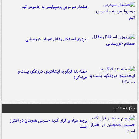
هشدار سرمربی پرسپولیس به جاسوس تیم
پیروزی استقلال مقابل همنام خوزستانی
حمله تند فیگو به اینفانتینو: دروغگو، پَست‌ و
حیله‌گر!
برگزیده عکس
پرچم سیاه بر فراز گنبد حسینی همچنان در اهتزاز
است