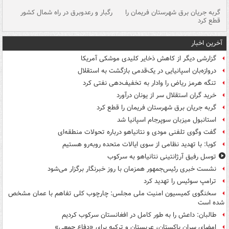
گربه جریان برق شهرستان فریمان را
رگبار و رعدوبرق در راه شمال کشور
قطع کرد
گذ
آخرین اخبار
گزارشی دیگر از کاهش ذخایر کلیدی موشکی آمریکا
دروازه‌بان اسپانیایی در یک‌قدمی بازگشت به استقلال
تنگه هرمز ریاض را وادار به تخفیف‌دهی نفتی کرد
خرید گران استقلال سر از یونان درآورد
گربه جریان برق شهرستان فریمان را قطع کرد
استانبول میزبان سوپرجام اسپانیا شد
گفت وگوی تلفنی مودی و نتانیاهو درباره تحولات منطقه‌ای
کوبا: با تهدید نظامی از سوی ایالات متحده روبه‌رو هستیم
توسل رفیق آرژانتینی نتانیاهو به سرکوب
نشست خبری رئیس‌جمهور همزمان با روز خبرنگار برگزار می‌شود
ترامپ سوئیس را تهدید کرد
سخنگوی کمیسیون امنیت ملی مجلس: چارچوب کلی تفاهم با عمان مشخص
شده است
طالبان: داعش را به طور کامل در افغانستان سرکوب کردیم
امضای سران پاکستان، عربستان و ترکیه برای «دفاع جمعی»