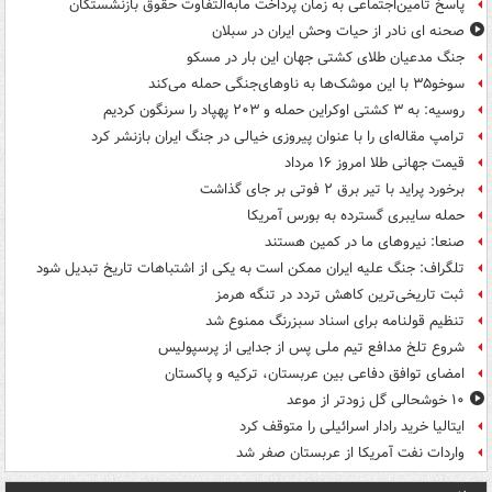
پاسخ تأمین‌اجتماعی به زمان پرداخت مابه‌التفاوت حقوق بازنشستگان
صحنه ای نادر از حیات وحش ایران در سبلان
جنگ مدعیان طلای کشتی جهان این بار در مسکو
سوخو۳۵ با این موشک‌ها به ناوهای‌جنگی حمله می‌کند
روسیه: به ۳ کشتی اوکراین حمله و ۲۰۳ پهپاد را سرنگون کردیم
ترامپ مقاله‌ای را با عنوان پیروزی خیالی در جنگ ایران بازنشر کرد
قیمت جهانی طلا امروز ۱۶ مرداد
برخورد پراید با تیر برق ۲ فوتی بر جای گذاشت
حمله سایبری گسترده به بورس آمریکا
صنعا: نیروهای ما در کمین‌ هستند
تلگراف: جنگ علیه ایران ممکن است به یکی از اشتباهات تاریخ تبدیل شود
ثبت تاریخی‌ترین کاهش تردد در تنگه هرمز
تنظیم قولنامه برای اسناد سبزرنگ ممنوع شد
شروع تلخ مدافع تیم ملی پس از جدایی از پرسپولیس
امضای توافق دفاعی بین عربستان، ترکیه و پاکستان
۱۰ خوشحالی گل زودتر از موعد
ایتالیا خرید رادار اسرائیلی را متوقف کرد
واردات نفت آمریکا از عربستان صفر شد