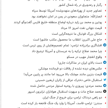
رگبار و رعدوبرق در راه شمال کشور
تصاویر جدید از پهپادهای منهدم‌شده آمریکا توسط سپاه
انصارالله: متجاوزان سعودی در یمن در امان نخواهند بود
پوتین و محمد بن زاید درباره اوضاع منطقه خلیج فارس گفت‌وگو کردند
قیمت جهانی نفت امروز ۱۶ مرداد
اشکال بزرگ فوتبال ما نتیجه‌گرایی است
حاج علی اکبری: انقلاب ما محصول مکتب عاشورا است
افشاگری برادرزاده ترامپ: تمام تصمیم‌هایش از روی ترس است
چرا محمد صلاح ترکیه را به عربستان و آمریکا ترجیح داد
وقوع انفجار مهیب در مسکو
دست بالای ایران در مذاکرات جاری!
عکس‌های دیده نشده از رفاقت دو فرمانده‌ موشکی
قیمت بنزین مانند موشک بالا می‌رود اما مانند پر پایین می‌آید!
استقبال خاص دخترک عراقی از زائران اربعین حسینی
محمد مرندی: پیروزی با روحیه استوار مردمی حاصل شده
محمد صلاح مات و مبهوت استقبال هواداران ترابزون اسپور
دو راهی دردناک ترامپ برای خروج از جنگ ایران
سندرز: ترامپ فاسد، آمریکا را وارد یک جنگ فاجعه بار کرده است