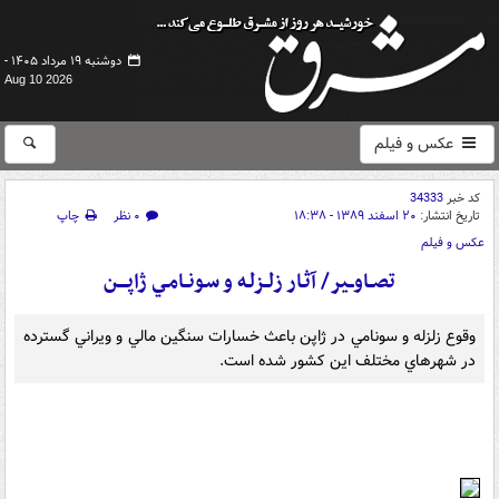
دوشنبه ۱۹ مرداد ۱۴۰۵ -
Aug 10 2026
عکس و فیلم
کد خبر
34333
تاریخ انتشار:
۲۰ اسفند ۱۳۸۹ - ۱۸:۳۸
۰ نظر
چاپ
عکس و فیلم
تصــاوــير/ آثـار زلــزلـه و سـونــامـي ژاپــــن
وقوع زلزله و سونامي در ژاپن باعث خسارات سنگين مالي و ويراني گسترده
در شهرهاي مختلف اين کشور شده است.