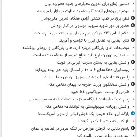
دستور اژه‌ای برای تدوین معیارهای جدید عفو زندانیان
مردم در روزهای آینده آثار تشدید نظارت بر بازار را می‌بینند
قطع برق در کمپ کشتی آزادی هنگام تمرین ملی‌پوشان
حضور پر مهر شهید سپهبد موسوی در کنار نوه‌اش
اعلام اسامی ۲۳ بازیکن تیم جوانان برای انتخابی جام ملت‌ها
کنایه بقایی به تقابل ایران با ترامپ و آمریک
توضیحات اتاق بازرگانی درباره کارت‌های بازرگانی و ارزهای برنگشته
استانداری تهران: طرح طرد اتباع غیرمجاز متوقف نشده است
واکنش بقایی به بستن مدرسه ایرانی در کویت
روستاییان دهک‌های ۶ تا ۱۰ از امسال باید حق بیمه بپردازند
پلیس فتا: ادعای فریز شدن رمزارز ایرانیان جعلی است
واکنش سخنگوی وزارت خارجه به پیمان دفاعی مکه
طارمی از لیست المپیاکوس خط خورد
پیام تبریک فرمانده قرارگاه مرکزی خاتم‌الانبیا به محسن رضایی
واکنش روزنامه صهیونیستی به توافقنامه دفاعی مکه
بازگشایی تنگه هرمز، یک خوش‌خیالی از سوی آمریکاست!
بازیکنی که چشم فلیک را گرفت!
پاسخ بقایی به گرفتن عوارض در تنگه هرمز در تفاهم با عمان
رونالدو: بارسلونا من را ناامید کرد