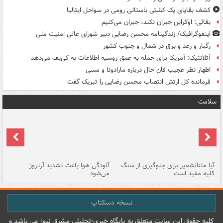
کشف بقایای یک کشتی باستانی رومی در سواحل ایتالیا
بقائی: اوکراین جبران نکند، جبران می‌کنیم
اینفوگرافیک/ زندگینامه محسن رضایی دبیر شورای عالی امنیت‌ ملی
رگبار و رعد و برق در شمال و جنوب کشور
آتلانتیک: آمریکا برای حمله به عمق روسیه اطلاعات به کی‌یف می‌دهد
اظهار نظر عجیب فان خال درباره مارادونا و مسی
فرمانده کل ارتش انتصاب محسن رضایی را تبریک گفت
سلامت
آیا ماءالشعیر برای جلوگیری از سنگ
آلودگی هوا باعث تشدید آرتروز
حذ
کلیه مفید است
می‌شود
کل
نسخه دسکتاپ
کليه حقوق اين سايت متعلق به پایگاه خبري-تحليلي مشرق نيوز می باشد و