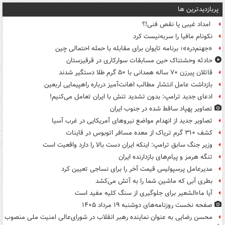
پربازدیدترین ها
امداد غیبی یا نقص فنی!؟
نکونام مافیا را سربه‌نیست کرد
«جهنم‌دره»؛ برنامه تایوان برای مقابله با حمله احتمالی چین
حادثه وحشتناک حین مسابقات سوارکاری در قرقیزستان
قاتلان پیرزن ۷۰ ساله همدانی با ۵۰ گرم طلا دستگیر شدند
بازداشت عامل انتشار مطالب اهانت‌آمیز درباره راهپیمایی اربعین
ادعای جدید ترامپ: بدون تشدید تنش با ایران تعامل می‌کنیم!
تصاویر پهپاد ساقط شده در جنوب ایران
تصاویر جدید از انهدام مواضع نیروهای آمریکایی در غرب آسیا
کشف ۳۱۰ گرم تریاک از معده مسافر اتوبوس در قاینات
وزیر جنگ سابق ترامپ: اینکه ایران دست بالا را دارد واقعیت است
تنگه هرمز و پیام‌های بازدارنده ایران
مدیرعامل پرسپولیس قیمت آخر را برای نساجی تعیین کرد
بطری آبی که ماشین شما را به آتش می‌کشد
آیا ماءالشعیر برای جلوگیری از سنگ کلیه مفید است
صفحه نخست روزنامه‌های دوشنبه ۱۹ مرداد ۱۴۰۵
محسن رضایی به عنوان نماینده رهبر انقلاب در شورای‌عالی امنیت ملی منصوب