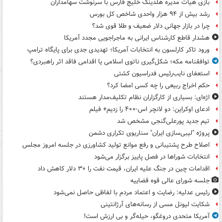
بازی هیات مدیره هلدینگ خلیج فارس با سرنوشت سهامداران
رشد بیش از ۹۴ هزار واحدی شاخص کل بورس
چرا در بازار جهانی دلار ضعیف و طلا قوی شد؟
هشدار قاطع کارشناس ایرانی به ماجراجویی مجدد آمریکا
ورود تاکر کارلسون به انتخابات آمریکا؛ تهدیدی جدی برای پایگاه ترامپ
توافقنامه مکه؛ شکل‌گیری ناتوی اسلامی یا اقدامی فاقد اثر راهبردی؟
استعفای نایب‌رئیس فدراسیون کشتی
حکم اخراج ربیعی را چه کسی امضا کرد؟
اژه‌ای: بسیاری از کارگزاران نظام تکلیف‌مدار هستند
ادعای اوکراین: دو لانچر اس-۴۰۰ را زدیم+ فیلم
تیم جدید پورعلی‌گنجی مشخص شد
پروژه "لیبی‌سازی ایران" سناریوی تکراری دشمن
اصلاح طرح پشتیبانی و رفع موانع تولید کشاورزی در جلسه امروز مجلس
انتخابات شوراها در فصل پاییز برگزار می‌شود
اقدامات چین در جنگ علیه ایران، قیمت نفت را ۳۰ دلار کاهش داد
جلسه شورای عالی قوه قضاییه
رئیس عدلیه: رضایت و اعتماد مردم با لفاظی حاصل نمی‌شود
شکایت لیونل مسی از رسانه‌های آرژانتینی
آمریکا متحدی دروغگو، حیله‌گر و بی ارزش است!