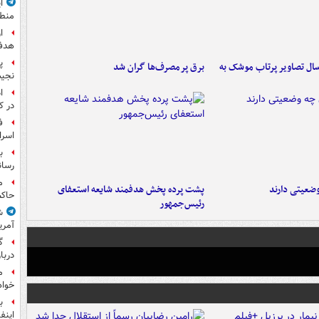
ا
منط
ا
هدف 
پ
ال تصاویر پرتاب موشک به
برق پرمصرف‌ها گران شد
نجیب
ا
در ک
ف
اسرا
ب
رسان
م
ضعیتی دارند
پشت پرده پخش هدفمند شایعه استعفای
حاکم
رئیس‌جمهور
ش
آمری
گ
دربار
م
خواه
ب
اینفا