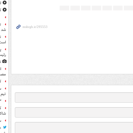
ل
ک
ع
ت
شد
ت
است
پ
رئیس
ت
مصد
ک
س
تیم 
۳ کاپیتان ایرا
شاکی
س
ع