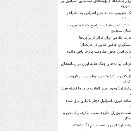
رواز بالگردها و پهپادهای شناسایی اسرائیل بر
 سوریه
ک صهیونیست به جرم اعتراض به نتانیاهو
نی شد
اکنش کمال شرف به پاسخ کوبنده یمن به
ستان سعودی
درت نظامی ایران فراتر از برآوردها
ستگیری قاضی قلابی در مازندران
ارن افرز: محور مقاومت پابرجا باقی مانده
ازتاب پیامدهای جنگ علیه ایران در رسانه‌های
ن
ازیکنان بی‌کیفیت، پرسپولیس را از قهرمانی
کردند
زشکیان: وجود رهبر انقلاب برای ما نقطه قوت
سانه عبری: اسرائیل دچار ناترازی برق شده
شست وزیران خارجه مصر، ترکیه، پاکستان و
ستان
زشکیان: ایران را همه مردم نگه داشتند