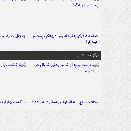
حمله تند فیگو به اینفانتینو: دروغگو، پَست‌ و
جنجال جدید نیمار
حیله‌گر!
برگزیده عکس
برداشت برنج از شالیزارهای شمال در سوادکوه
بازگشت زوار اربعی