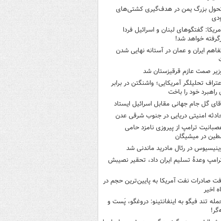
حول بزرگ یمن در هدف‌گیری کشتی‌های
دی
مریکا: گفتگوهای لبنان و اسرائیل فردا
گرفته خواهد شد!
فاهم ایران و عمان در آستانه نهایی شدن
زیر صمت عازم قرقیزستان شد
عتراف تحلیلگر آمریکایی؛ واشنگتن در برابر
ن راهبرد خود را باخت
قای گل جام جهانی مقابل اسرائیل ایستاد
ادثه امنیتی دریایی در جنوب شرقی عدن
صبانیت ترامپ از پیروزی نامزد حامی
طین در میشیگان
ینیسیوس در رئال مادرید ماندنی شد
رامپ وعدۀ تسلیم ایران داد، تحقیر نصیبش
فت صادرات نفت آمریکا به پایین‌ترین حجم در
مله تند فیگو به اینفانتینو: دروغگو، پَست‌ و
‌گر!