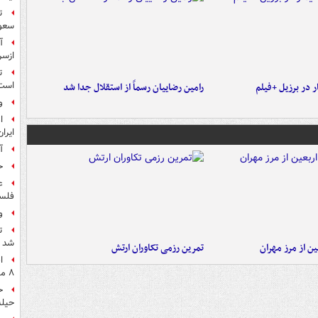
ت
سعو
آ
ازسر
ت
است
 در برزیل +فیلم
رامین رضاییان رسماً از استقلال جدا شد
و
ا
ایرا
آ
ح
ع
فلس
و
ت
شد
ن از مرز مهران
تمرین رزمی تکاوران ارتش
ا
۸ ماه اخیر
ح
حیله