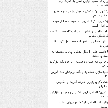
یران در مسیر تبدیل شدن به قدرت برتر
قه است!
رتش یمن: نفتکش سعودی را در خلیج عدن
قرار دادیم
زشکیان: اگر تا امروز مانده‌ایم، به‌خاطر مردم
 ایران است
دامه ناامنی و خشونت در آمریکا؛ چندین کشته
ارولینای شمالی
یدان: حماس به تعهدات خود عمل کرد، امّا
ئیل نه
ازداشت عامل ارسال تصاویر پرتاب موشک به
ه‌های معاند
اجرایی که رعب و وحشت را در فرودگاه تل‌آویو
 کرد
بیه‌سازی حمله به پایگاه نیروهای دلتا فورس
کا
فت وگوی وزیران خارجه آمریکا و انگلیس
ه ایران
اکرون: اتحادیه اروپا فشار بر روسیه را افزایش
د داد
یانیه تند اتحادیه لیگ‌های اروپایی علیه
نتینو