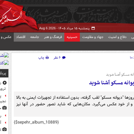
پنجشنبه ۱۵ مرداد ۱۴۰۵ -
Aug 6 2026
ی
دفاع و امنیت
جهاد و مقاومت
حسینیه
فرهنگ و هنر
جامعه
اقتصاد
عکس و ف
۶ نظر
چاپ
پربا
انه مسکو آشنا شوید
وانه مسکو آشنا شوید
ن
ترور
پ
وزها "دیوانه مسکو" لقب گرفته، بدون استفاده از تجهیزات ایمنی به بالا
نجیب
 از خود عکس می‌گیرد. مکان‌هایی که شاید تصور حضور در آنها نیز
ح
ر
{$sepehr_album_10889}
آ
ا