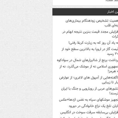
ند است!
ن اخبار
همیت تشخیص زودهنگام بیماری‌های
ه‌ای قلب
فزایش مجدد قیمت بنزین نتیجه ابهام در
رات
ه یاد آن روز که به زیارت کربلا رفتی!
یمت گاز در اروپا به بالاترین سطح خود از
سید
رداشت برنج از شالیزارهای شمال در سوادکوه
مهوری اسلامی نه از موشک می‌گذرد، نه از
 هرمز!
اگفته‌هایی از آمپول های لاغری؛ از عوارض
ار تا زیبایی
شورهای عربی از رویارویی و جنگ با ایران
رسند!
جهیز موشکهای سپاه به نفس اژدها+عکس
ایان تلخ یک نزاع خانوادگی در دورود
فزایش بی‌سابقه سرقت سوخت در انگلیس