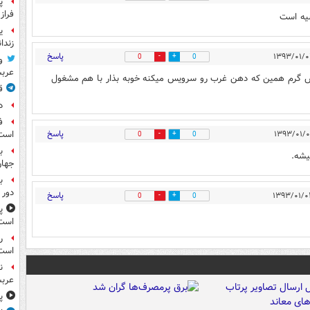
پ
فراز
سیه است
ی
زندا
پاسخ
0
0
و
عرب
 دمش گرم همین که دهن غرب رو سرویس میکنه خوبه بذار با هم مشغول
ق
د
ف
پاسخ
است
0
0
ب
یشه.
جها
ب
دور 
پاسخ
0
0
پ
است
ر
است
ن
عرب
پ