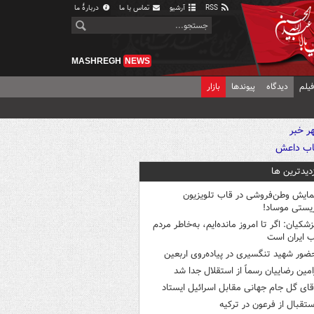
RSS
آرشیو
تماس با ما
دربارهٔ ما
MASHREGH
NEWS
یلم
دیدگاه
پیوندها
بازار
زدیدترین ها
مایش وطن‌فروشی در قاب تلویزیون
یستی موساد!
زشکیان: اگر تا امروز مانده‌ایم، به‌خاطر مردم
 ایران است
ضور شهید تنگسیری در پیاده‌روی اربعین
امین رضاییان رسماً از استقلال جدا شد
قای گل جام جهانی مقابل اسرائیل ایستاد
ستقبال از فرعون در ترکیه