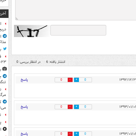
خرس
آخری
ا
دریچ
ا
مذاک
ب
ق
انتشار یافته: 6
در انتظار بررسی: 0
۲۰۲۳ ر
ب
ج
پاسخ
0
0
تنگه
ن
مرگب
ک
پاسخ
0
0
می‌ت
ت
پ
ا
پاسخ
0
0