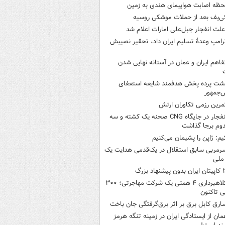
حظه اصابت هواپیمای هندی به زمین
ی‌یف بعد از حملات موشکی روسیه
لت انفجار جبل‌علی امارات اعلام شد
رامپ وعدۀ تسلیم ایران داد، تحقیر نصیبش
فاهم ایران و عمان در آستانه نهایی شدن
شت پرده پخش هدفمند شایعه استعفای
‌جمهور
مرین رزمی تکاوران ارتش
انفجار در جایگاه CNG صحنه یک کشته و سه
وم برجا گذاشت
یم: ژاپن را پشیمان می‌کنیم
رمربی سابق استقلال در یک‌قدمی هدایت یک
ملی
ن بدون پیشنهاد بزرگ
کلاهبرداری ۴ همتی یک شرکت مهاجرتی؛ ۳۰۰
 تاکنون
ارق کابل برق بر اثر برق‌گرفتگی جان باخت
مان از ایستادگی ایران در زمینه تنگه هرمز